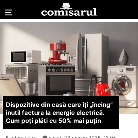
Dispozitive din casă care îţi „încing”
inutil factura la energie electrică.
Cum poţi plăti cu 50% mai puţin
adevarul.ro
vineri, 28 martie 2025, 13:05