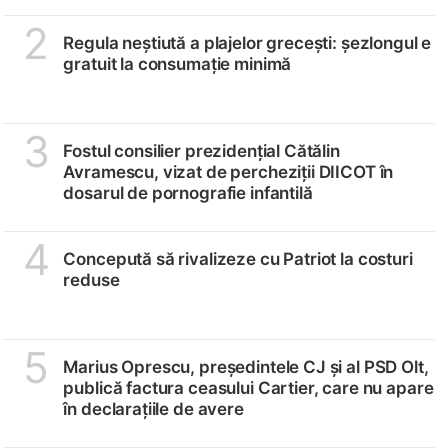
2
Regula neștiută a plajelor grecești: șezlongul e
gratuit la consumație minimă
3
Fostul consilier prezidențial Cătălin
Avramescu, vizat de percheziții DIICOT în
dosarul de pornografie infantilă
4
Concepută să rivalizeze cu Patriot la costuri
reduse
5
Marius Oprescu, președintele CJ și al PSD Olt,
publică factura ceasului Cartier, care nu apare
în declarațiile de avere