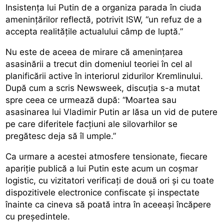
Insistența lui Putin de a organiza parada în ciuda
amenințărilor reflectă, potrivit ISW, “un refuz de a
accepta realitățile actualului câmp de luptă.”
Nu este de aceea de mirare că amenințarea
asasinării a trecut din domeniul teoriei în cel al
planificării active în interiorul zidurilor Kremlinului.
După cum a scris Newsweek, discuția s-a mutat
spre ceea ce urmează după: “Moartea sau
asasinarea lui Vladimir Putin ar lăsa un vid de putere
pe care diferitele facțiuni ale silovarhilor se
pregătesc deja să îl umple.”
Ca urmare a acestei atmosfere tensionate, fiecare
apariție publică a lui Putin este acum un coșmar
logistic, cu vizitatori verificați de două ori și cu toate
dispozitivele electronice confiscate și inspectate
înainte ca cineva să poată intra în aceeași încăpere
cu președintele.