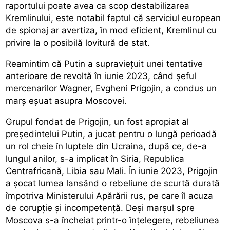
raportului poate avea ca scop destabilizarea
Kremlinului, este notabil faptul că serviciul european
de spionaj ar avertiza, în mod eficient, Kremlinul cu
privire la o posibilă lovitură de stat.
Reamintim că Putin a supraviețuit unei tentative
anterioare de revoltă în iunie 2023, când șeful
mercenarilor Wagner, Evgheni Prigojin, a condus un
marș eșuat asupra Moscovei.
Grupul fondat de Prigojin, un fost apropiat al
președintelui Putin, a jucat pentru o lungă perioadă
un rol cheie în luptele din Ucraina, după ce, de-a
lungul anilor, s-a implicat în Siria, Republica
Centrafricană, Libia sau Mali. În iunie 2023, Prigojin
a șocat lumea lansând o rebeliune de scurtă durată
împotriva Ministerului Apărării rus, pe care îl acuza
de corupție și incompetență. Deși marșul spre
Moscova s-a încheiat printr-o înțelegere, rebeliunea