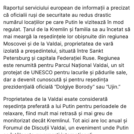
Raportul serviciului european de informații a precizat
că oficialii ruși de securitate au redus drastic
numărul locațiilor pe care Putin le vizitează în mod
regulat. Țarul de la Kremlin și familia sa au încetat să
mai meargă la reședințele lor obișnuite din regiunea
Moscovei și de la Valdai, proprietatea de vară
izolată a președintelui, situată între Sankt
Petersburg și capitala Federației Ruse. Regiunea
este renumită pentru Parcul Național Valdai, un sit
protejat de UNESCO pentru lacurile și pădurile sale,
dar a devenit cunoscută și pentru reședința
prezidențială oficială “Dolgiye Borody” sau “Ujin.”
Proprietatea de la Valdai esate considerată
reședința preferată a lui Putin pentru perioadele de
relaxare, fiind mult mai retrasă și mai greu de
monitorizat decât Kremlinul. Tot aici are loc anual și
Forumul de Discuții Valdai, un eveniment unde Putin