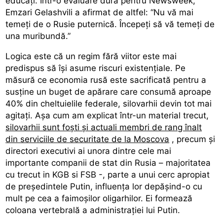
educați. Într-o evaluare dură pentru Newsweek,
Emzari Gelashvili a afirmat de altfel: “Nu vă mai
temeți de o Rusie puternică. Începeți să vă temeți de
una muribundă.”
Logica este că un regim fără viitor este mai
predispus să își asume riscuri existențiale. Pe
măsură ce economia rusă este sacrificată pentru a
susține un buget de apărare care consumă aproape
40% din cheltuielile federale, silovarhii devin tot mai
agitați. Așa cum am explicat într-un material trecut,
silovarhii sunt foști și actuali membri de rang înalt
din serviciile de securitate de la Moscova
, precum și
directori executivi ai unora dintre cele mai
importante companii de stat din Rusia – majoritatea
cu trecut in KGB si FSB -, parte a unui cerc apropiat
de președintele Putin, influența lor depășind-o cu
mult pe cea a faimoșilor oligarhilor. Ei formează
coloana vertebrală a administrației lui Putin.