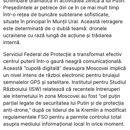
schimbare dramatică în activitatea zilnică a lui Putin.
Președintele ar petrece din ce în ce mai mult timp
într-o rețea de buncăre subterane sofisticate,
situate în principal în Munții Ural. Această retragere
este determinată de o dublă teamă: dronele
ucrainene cu rază lungă de acțiune și trădarea
internă.
Serviciul Federal de Protecție a transformat efectiv
centrul puterii într-o gaură neagră comunicațională.
Această “cupolă digitală” deasupra Moscovei implică
un nivel intens de război electronic pentru bruiajul
semnalelor GPS și satelitare. Institutul pentru Studiul
Războiului (ISW) relatează că recentele întreruperi
ale internetului în zona Moscovei au fost “cel puțin
parțial legate de securitatea lui Putin și de protecția
anti-drone,” după ce liderul de la Kremlin a modificat
regulamentele FSO pentru a permite controlul total
asupra mediului informațional local în orice moment.