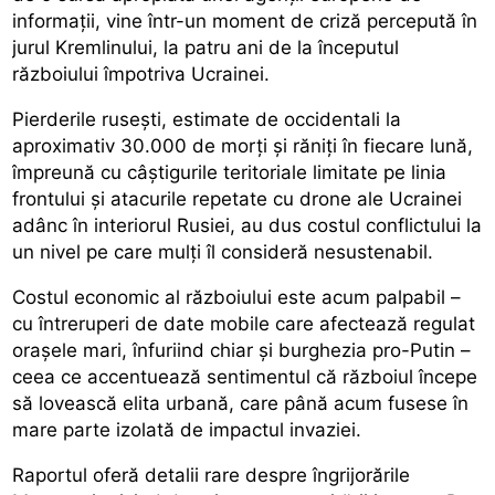
informații, vine într-un moment de criză percepută în
jurul Kremlinului, la patru ani de la începutul
războiului împotriva Ucrainei.
Pierderile rusești, estimate de occidentali la
aproximativ 30.000 de morți și răniți în fiecare lună,
împreună cu câștigurile teritoriale limitate pe linia
frontului și atacurile repetate cu drone ale Ucrainei
adânc în interiorul Rusiei, au dus costul conflictului la
un nivel pe care mulți îl consideră nesustenabil.
Costul economic al războiului este acum palpabil –
cu întreruperi de date mobile care afectează regulat
orașele mari, înfuriind chiar și burghezia pro-Putin –
ceea ce accentuează sentimentul că războiul începe
să lovească elita urbană, care până acum fusese în
mare parte izolată de impactul invaziei.
Raportul oferă detalii rare despre îngrijorările