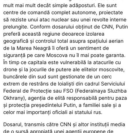
mult mai mult decât simple adăposturi. Ele sunt
centre de comandă complet autonome, proiectate
să reziste unui atac nuclear sau unei revolte interne
prelungite. Conform dosarului obținut de CNN, Putin
preferă această regiune deoarece izolarea
geografică și controlul total asupra spațiului aerian
de la Marea Neagră îi oferă un sentiment de
siguranță pe care Moscova nu îl mai poate garanta.
În timp ce capitala este vulnerabilă la atacurile cu
drone și la jocurile de putere ale elitelor moscovite,
buncărele din sud sunt gestionate de un cerc
extrem de restrâns de loialiști din cadrul Serviciului
Federal de Protecție sau FSO (Federalnaya Sluzhba
Okhrany), agenția de elită responsabilă pentru paza
și protecția președintelui Putin, a familiei sale și a
celor mai importanți oficiali ai statului rus.
Dosarul, transmis către CNN și altor instituții media
de o sursă apropiată unei agenții europene de