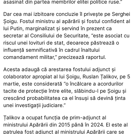
asasinat din partea membrilor elitei politice ruse.”
Dar cea mai izbitoare concluzie îl privește pe Serghei
Șoigu. Fostul ministru al apărării și fostul confident al
lui Putin, marginalizat și servind în prezent ca
secretar al Consiliului de Securitate, “este asociat cu
riscul unei lovituri de stat, deoarece păstrează o
influență semnificativă în cadrul înaltului
comandament militar,” precizează raportul.
Acesta adaugă că arestarea fostului adjunct și
colaborator apropiat al lui Șoigu, Ruslan Țalikov, pe 5
martie, este considerată “o încălcare a acordurilor
tacite de protecție între elite, slăbindu-l pe Șoigu și
crescând probabilitatea ca el însuși să devină ținta
unei investigații judiciare.”
Țalikov a ocupat funcția de prim-adjunct al
ministrului Apărării din 2015 până în 2024. El este al
patrulea fost adjunct al ministrului Apărării care se