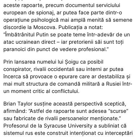
aceste rapoarte, precum documentul serviciului
european de spionaj, ar putea face parte dintr-o
operațiune psihologică mai amplă menită să semene
discordie la Moscova. Publicația a notat:
“Îmbătrânitul Putin se poate teme într-adevăr de un
atac ucrainean direct – iar pretorienii săi sunt toți
paranoici din punct de vedere profesional.”
Prin lansarea numelui lui Șoigu ca posibil
conspirator, rivalii occidentali sau interni ar putea
încerca să provoace o epurare care ar destabiliza și
mai mult structura de comandă militară a Rusiei într-
un moment critic al conflictului.
Brian Taylor susține această perspectivă sceptică,
afirmând: “Astfel de rapoarte sunt adesea “scurse”
sau fabricate de rivalii persoanelor menționate.”
Profesorul de la Syracuse University a subliniat că
sistemul rus este construit intenționat cu interceptări