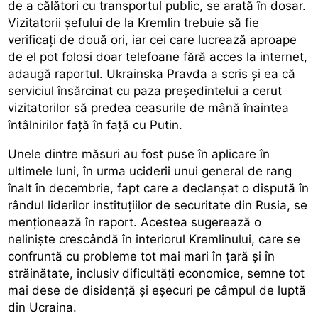
de a călători cu transportul public, se arată în dosar.
Vizitatorii șefului de la Kremlin trebuie să fie
verificați de două ori, iar cei care lucrează aproape
de el pot folosi doar telefoane fără acces la internet,
adaugă raportul.
Ukrainska Pravda
a scris și ea că
serviciul însărcinat cu paza președintelui a cerut
vizitatorilor să predea ceasurile de mână înaintea
întâlnirilor față în față cu Putin.
Unele dintre măsuri au fost puse în aplicare în
ultimele luni, în urma uciderii unui general de rang
înalt în decembrie, fapt care a declanșat o dispută în
rândul liderilor instituțiilor de securitate din Rusia, se
menționează în raport. Acestea sugerează o
neliniște crescândă în interiorul Kremlinului, care se
confruntă cu probleme tot mai mari în țară și în
străinătate, inclusiv dificultăți economice, semne tot
mai dese de disidență și eșecuri pe câmpul de luptă
din Ucraina.