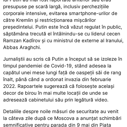
presupuse pe scară largă, inclusiv perchezițiile
corporale intensive, evitarea smartphone-urilor de
către Kremlin și restricționarea mișcărilor
președintelui. Putin este încă văzut regulat în public,
săptămâna trecută el întâlnindu-se cu liderul cecen
Ramzan Kadîrov și cu ministrul de externe al Iranului,
Abbas Araghchi.
Jurnaliștii au scris că Putin a început să se izoleze în
timpul pandemiei de Covid-19, stând adesea la
capătul unei mese lungi față de oaspeții săi de rang
înalt, până când a ordonat invazia din februarie
2022. Rapoartele sugerează că folosește același
decor de birou în mai multe locații de unde se
adresează cabinetului său prin legătură video.
Detaliile despre noile măsuri de securitate au venit
la câteva zile după ce Moscova a anunțat schimbări
semnificative pentru parada din 9 mai din Piața