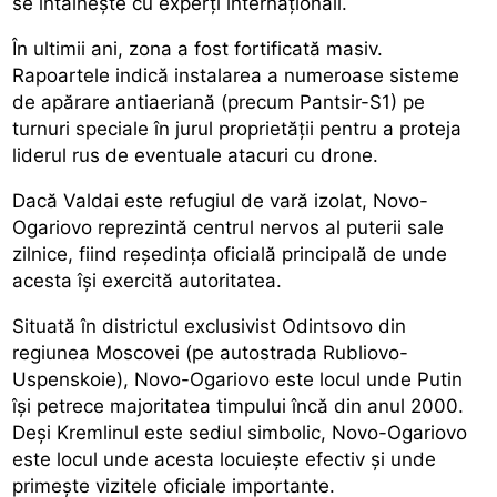
se întâlnește cu experți internaționali.
În ultimii ani, zona a fost fortificată masiv.
Rapoartele indică instalarea a numeroase sisteme
de apărare antiaeriană (precum Pantsir-S1) pe
turnuri speciale în jurul proprietății pentru a proteja
liderul rus de eventuale atacuri cu drone.
Dacă Valdai este refugiul de vară izolat, Novo-
Ogariovo reprezintă centrul nervos al puterii sale
zilnice, fiind reședința oficială principală de unde
acesta își exercită autoritatea.
Situată în districtul exclusivist Odintsovo din
regiunea Moscovei (pe autostrada Rubliovo-
Uspenskoie), Novo-Ogariovo este locul unde Putin
își petrece majoritatea timpului încă din anul 2000.
Deși Kremlinul este sediul simbolic, Novo-Ogariovo
este locul unde acesta locuiește efectiv și unde
primește vizitele oficiale importante.