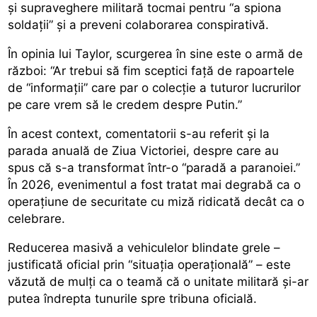
și supraveghere militară tocmai pentru “a spiona
soldații” și a preveni colaborarea conspirativă.
În opinia lui Taylor, scurgerea în sine este o armă de
război: “Ar trebui să fim sceptici față de rapoartele
de “informații” care par o colecție a tuturor lucrurilor
pe care vrem să le credem despre Putin.”
În acest context, comentatorii s-au referit și la
parada anuală de Ziua Victoriei, despre care au
spus că s-a transformat într-o “paradă a paranoiei.”
În 2026, evenimentul a fost tratat mai degrabă ca o
operațiune de securitate cu miză ridicată decât ca o
celebrare.
Reducerea masivă a vehiculelor blindate grele –
justificată oficial prin “situația operațională” – este
văzută de mulți ca o teamă că o unitate militară și-ar
putea îndrepta tunurile spre tribuna oficială.