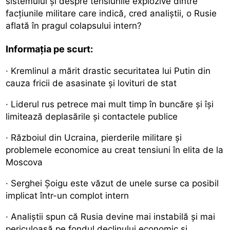
sistemului și despre tensiunile explozive dintre
facțiunile militare care indică, cred analiștii, o Rusie
aflată în pragul colapsului intern?
Informația pe scurt:
· Kremlinul a mărit drastic securitatea lui Putin din
cauza fricii de asasinate și lovituri de stat
· Liderul rus petrece mai mult timp în buncăre și își
limitează deplasările și contactele publice
· Războiul din Ucraina, pierderile militare și
problemele economice au creat tensiuni în elita de la
Moscova
· Serghei Șoigu este văzut de unele surse ca posibil
implicat într-un complot intern
· Analiștii spun că Rusia devine mai instabilă și mai
periculoasă pe fondul declinului economic și