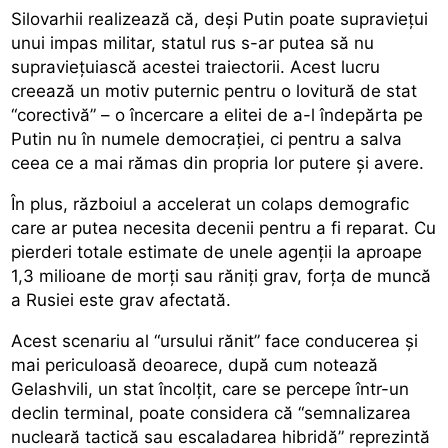
Silovarhii realizează că, deși Putin poate supraviețui
unui impas militar, statul rus s-ar putea să nu
supraviețuiască acestei traiectorii. Acest lucru
creează un motiv puternic pentru o lovitură de stat
“corectivă” – o încercare a elitei de a-l îndepărta pe
Putin nu în numele democrației, ci pentru a salva
ceea ce a mai rămas din propria lor putere și avere.
În plus, războiul a accelerat un colaps demografic
care ar putea necesita decenii pentru a fi reparat. Cu
pierderi totale estimate de unele agenții la aproape
1,3 milioane de morți sau răniți grav, forța de muncă
a Rusiei este grav afectată.
Acest scenariu al “ursului rănit” face conducerea și
mai periculoasă deoarece, după cum notează
Gelashvili, un stat încolțit, care se percepe într-un
declin terminal, poate considera că “semnalizarea
nucleară tactică sau escaladarea hibridă” reprezintă