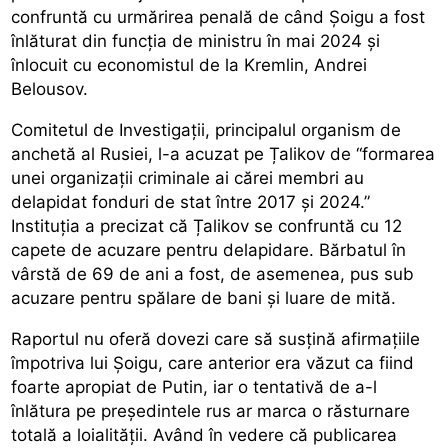
confruntă cu urmărirea penală de când Șoigu a fost
înlăturat din funcția de ministru în mai 2024 și
înlocuit cu economistul de la Kremlin, Andrei
Belousov.
Comitetul de Investigații, principalul organism de
anchetă al Rusiei, l-a acuzat pe Țalikov de “formarea
unei organizații criminale ai cărei membri au
delapidat fonduri de stat între 2017 și 2024.”
Instituția a precizat că Țalikov se confruntă cu 12
capete de acuzare pentru delapidare. Bărbatul în
vârstă de 69 de ani a fost, de asemenea, pus sub
acuzare pentru spălare de bani și luare de mită.
Raportul nu oferă dovezi care să susțină afirmațiile
împotriva lui Șoigu, care anterior era văzut ca fiind
foarte apropiat de Putin, iar o tentativă de a-l
înlătura pe președintele rus ar marca o răsturnare
totală a loialității. Având în vedere că publicarea