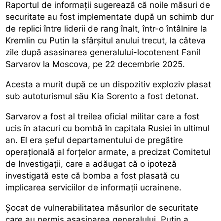
Raportul de informații sugerează că noile măsuri de
securitate au fost implementate după un schimb dur
de replici între liderii de rang înalt, într-o întâlnire la
Kremlin cu Putin la sfârșitul anului trecut, la câteva
zile după asasinarea generalului-locotenent Fanil
Sarvarov la Moscova, pe 22 decembrie 2025.
Acesta a murit după ce un dispozitiv exploziv plasat
sub autoturismul său Kia Sorento a fost detonat.
Sarvarov a fost al treilea oficial militar care a fost
ucis în atacuri cu bombă în capitala Rusiei în ultimul
an. El era șeful departamentului de pregătire
operațională al forțelor armate, a precizat Comitetul
de Investigații, care a adăugat că o ipoteză
investigată este că bomba a fost plasată cu
implicarea serviciilor de informații ucrainene.
Șocat de vulnerabilitatea măsurilor de securitate
care au permis asasinarea generalului, Putin a