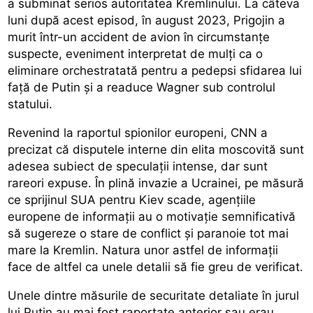
a subminat serios autoritatea Kremlinului. La câteva
luni după acest episod, în august 2023, Prigojin a
murit într-un accident de avion în circumstanțe
suspecte, eveniment interpretat de mulți ca o
eliminare orchestratată pentru a pedepsi sfidarea lui
față de Putin și a readuce Wagner sub controlul
statului.
Revenind la raportul spionilor europeni, CNN a
precizat că disputele interne din elita moscovită sunt
adesea subiect de speculații intense, dar sunt
rareori expuse. În plină invazie a Ucrainei, pe măsură
ce sprijinul SUA pentru Kiev scade, agențiile
europene de informații au o motivație semnificativă
să sugereze o stare de conflict și paranoie tot mai
mare la Kremlin. Natura unor astfel de informații
face de altfel ca unele detalii să fie greu de verificat.
Unele dintre măsurile de securitate detaliate în jurul
lui Putin au mai fost raportate anterior sau erau