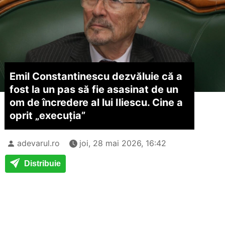
Emil Constantinescu dezvăluie că a
fost la un pas să fie asasinat de un
om de încredere al lui Iliescu. Cine a
oprit „execuția”
adevarul.ro
joi, 28 mai 2026, 16:42
Distribuie