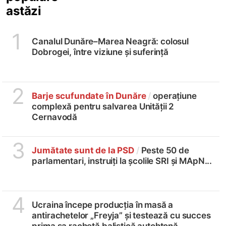
astăzi
1
Canalul Dunăre–Marea Neagră: colosul
Dobrogei, între viziune și suferință
2
Barje scufundate în Dunăre
/
operațiune
complexă pentru salvarea Unității 2
Cernavodă
3
Jumătate sunt de la PSD
/
Peste 50 de
parlamentari, instruiți la școlile SRI și MApN...
4
Ucraina începe producția în masă a
antirachetelor „Freyja” și testează cu succes
prima sa rachetă balistică autohtonă