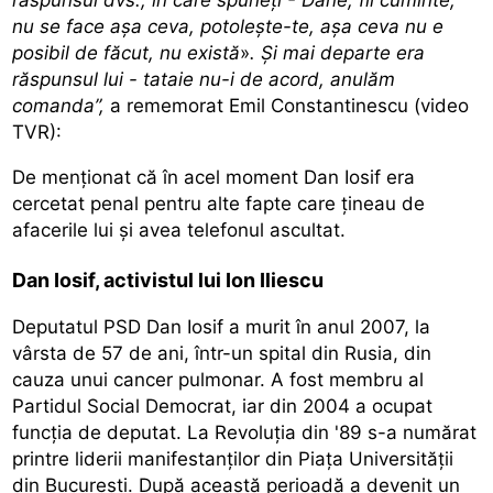
nu se face așa ceva, potolește-te, așa ceva nu e
posibil de făcut, nu există
»
. Și mai departe era
răspunsul lui - tataie nu-i de acord, anulăm
comanda”,
a rememorat Emil Constantinescu (video
TVR):
De menționat că în acel moment Dan Iosif
era
cercetat penal pentru alte fapte
care țineau de
afacerile lui și avea telefonul ascultat.
Dan Iosif, activistul lui Ion Iliescu
Deputatul PSD
Dan Iosif a murit în anul 2007,
la
vârsta de 57 de ani, într-un spital din Rusia, din
cauza unui cancer pulmonar. A fost membru al
Partidul Social Democrat, iar din 2004 a ocupat
funcţia de deputat. La Revoluţia din '89 s-a numărat
printre liderii manifestanţilor din Piaţa Universităţii
din Bucureşti. După această perioadă a devenit un