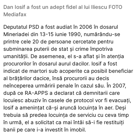
Dan Iosif a fost un adept fidel al lui Iliescu FOTO
Mediafax
Deputatul PSD a fost audiat în 2006 în dosarul
Mineriadei din 13-15 iunie 1990, numărându-se
printre cele 20 de persoane cercetate pentru
subminarea puterii de stat şi crime împotriva
umanităţii. De asemenea, el s-a aflat şi în atenţia
procurorilor în dosarul aurul dacilor. Iosif a fost
indicat de martori sub acoperite ca posibil beneficiar
al brăţărilor dacice, însă procurorii au decis
neînceperea urmăririi penale în cazul său. În 2007,
după ce RA-APPS a declarat că demnitarii care
locuiesc abuziv în casele de protocol vor fi evacuaţi,
Iosif a ameninţat că-şi aruncă locuinţa în aer. Deşi
trebuia să predea locuinţa de serviciu cu ceva timp
în urmă, el a solicitat ca mai întâi să-i fie restituiţi
banii pe care i-a investit în imobil.