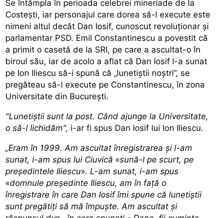
Se întâmpla în perioada celebrei mineriade de la
Costești, iar personajul care dorea să-l execute este
nimeni altul decât Dan Iosif, cunoscut revoluționar și
parlamentar PSD. Emil Constantinescu a povestit că
a primit o casetă de la SRI, pe care a ascultat-o în
biroul său, iar de acolo a aflat că Dan Iosif l-a sunat
pe Ion Iliescu să-i spună că „lunetiștii noștri”, se
pregăteau să-l execute pe Constantinescu, în zona
Universitate din București.
"Lunetiștii sunt la post. Când ajunge la Universitate,
o să-l lichidăm",
i-ar fi spus Dan Iosif lui Ion Iliescu.
„Eram în 1999. Am ascultat înregistrarea și l-am
sunat, i-am spus lui Ciuvică
«
sună-l pe scurt, pe
președintele Iliescu
»
. L-am sunat, i-am spus
«
domnule președinte Iliescu, am în față o
înregistrare în care Dan Iosif îmi spune că lunetiștii
sunt pregătiți să mă împuște. Am ascultat și
răspunsul dvs., în care spuneți - Dane, fii cuminte,