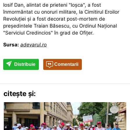
Iosif Dan, alintat de prieteni "Ioşca", a fost
înmormântat cu onoruri militare, la Cimitirul Eroilor
Revoluţiei și
a fost decorat post-mortem
de
președintele Traian Băsescu, cu Ordinul Naţional
"Serviciul Credincios" în grad de Ofiţer.
Sursa:
adevarul.ro
Distribuie
Comentarii
citește și: