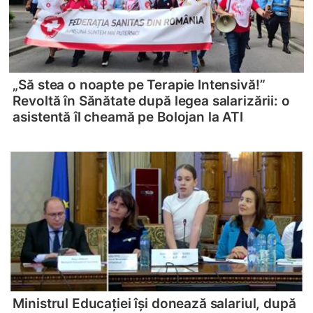
„Să stea o noapte pe Terapie Intensivă!”
Revoltă în Sănătate după legea salarizării: o
asistentă îl cheamă pe Bolojan la ATI
Ministrul Educației își donează salariul, după