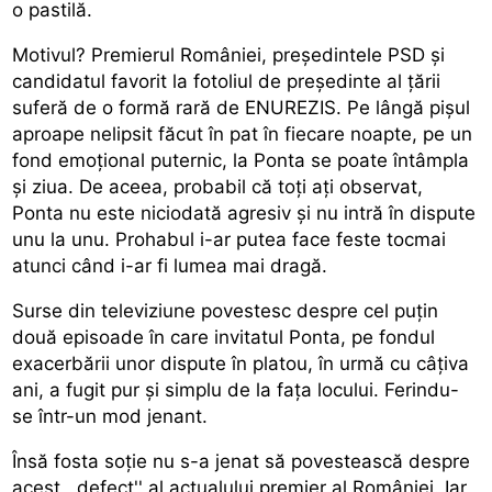
o pastilă.
Motivul? Premierul României, preşedintele PSD şi
candidatul favorit la fotoliul de preşedinte al ţării
suferă de o formă rară de ENUREZIS. Pe lângă pişul
aproape nelipsit făcut în pat în fiecare noapte, pe un
fond emoţional puternic, la Ponta se poate întâmpla
şi ziua. De aceea, probabil că toţi aţi observat,
Ponta nu este niciodată agresiv şi nu intră în dispute
unu la unu. Prohabul i-ar putea face feste tocmai
atunci când i-ar fi lumea mai dragă.
Surse din televiziune povestesc despre cel puţin
două episoade în care invitatul Ponta, pe fondul
exacerbării unor dispute în platou, în urmă cu câţiva
ani, a fugit pur şi simplu de la faţa locului. Ferindu-
se într-un mod jenant.
Însă fosta soţie nu s-a jenat să povestească despre
acest ,,defect'' al actualului premier al României. Iar