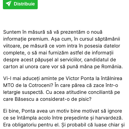
Distribuie
Suntem în măsură să vă prezentăm o nouă
informaţie premium. Aşa cum, în cursul săptămânii
viitoare, pe măsură ce vom intra în posesia datelor
complete, o să mai furnizăm astfel de informaţii
despre acest păpuşel al serviciilor, candidatul de
carton al unora care vor să pună mâna pe România.
Vi-l mai aduceţi aminte pe Victor Ponta la întâlnirea
MTO de la Cotroceni? În care părea că zace într-o
letargie suspectă. Cu acea atitudine conciliantă pe
care Băsescu a considerat-o de pisic?
Ei bine, Ponta avea un motiv bine motivat să ignore
ce se întâmpla acolo între preşedinte şi harvardeză.
Era obligatoriu pentru el. Şi probabil că luase chiar şi