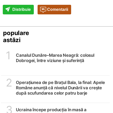
Distribuie
Comentarii
populare
astăzi
1
Canalul Dunăre–Marea Neagră: colosul
Dobrogei, între viziune și suferință
2
Operațiunea de pe Brațul Bala, la final: Apele
Române anunță că nivelul Dunării va crește
după scufundarea celor patru barje
3
Ucraina începe producția în masă a