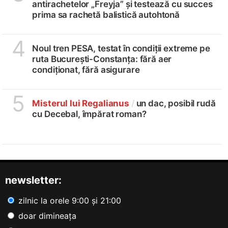
antirachetelor „Freyja” și testează cu succes
prima sa rachetă balistică autohtonă
4
Noul tren PESA, testat în condiții extreme pe
ruta București-Constanța: fără aer
condiționat, fără asigurare
5
Misterul lui Regalianus
/
un dac, posibil rudă
cu Decebal, împărat roman?
newsletter:
zilnic la orele 9:00 și 21:00
doar dimineața