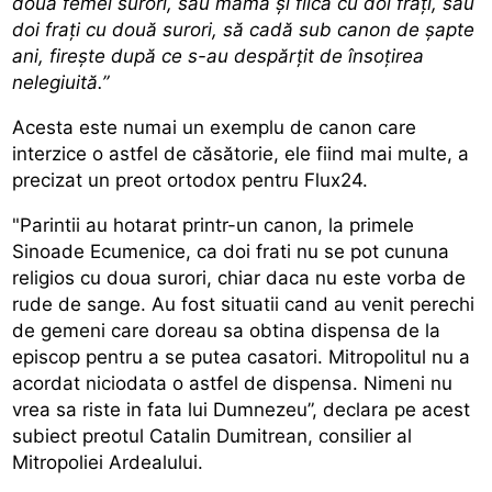
doua femei surori, sau mama și fiica cu doi frați, sau
doi frați cu două surori, să cadă sub canon de șapte
ani, firește după ce s-au despărțit de însoțirea
nelegiuită.”
Acesta este numai un exemplu de canon care
interzice o astfel de căsătorie, ele fiind mai multe, a
precizat un preot ortodox pentru Flux24.
"Parintii au hotarat printr-un canon, la primele
Sinoade Ecumenice, ca doi frati nu se pot cununa
religios cu doua surori, chiar daca nu este vorba de
rude de sange. Au fost situatii cand au venit perechi
de gemeni care doreau sa obtina dispensa de la
episcop pentru a se putea casatori. Mitropolitul nu a
acordat niciodata o astfel de dispensa. Nimeni nu
vrea sa riste in fata lui Dumnezeu”, declara pe acest
subiect preotul Catalin Dumitrean, consilier al
Mitropoliei Ardealului.