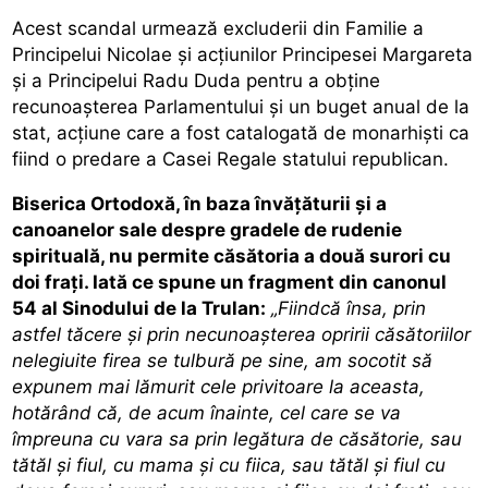
Acest scandal urmează excluderii din Familie a
Principelui Nicolae și acțiunilor Principesei Margareta
și a Principelui Radu Duda pentru a obține
recunoașterea Parlamentului și un buget anual de la
stat, acțiune care a fost catalogată de monarhiști ca
fiind o predare a Casei Regale statului republican.
Biserica Ortodoxă, în baza învățăturii și a
canoanelor sale despre gradele de rudenie
spirituală, nu permite căsătoria a două surori cu
doi frați. Iată ce spune un fragment din canonul
54 al Sinodului de la Trulan:
„Fiindcă însa, prin
astfel tăcere și prin necunoașterea opririi căsătoriilor
nelegiuite firea se tulbură pe sine, am socotit să
expunem mai lămurit cele privitoare la aceasta,
hotărând că, de acum înainte, cel care se va
împreuna cu vara sa prin legătura de căsătorie, sau
tătăl și fiul, cu mama și cu fiica, sau tătăl și fiul cu