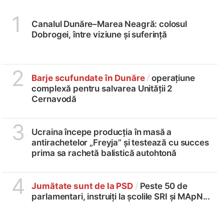
1
Canalul Dunăre–Marea Neagră: colosul
Dobrogei, între viziune și suferință
2
Barje scufundate în Dunăre
/
operațiune
complexă pentru salvarea Unității 2
Cernavodă
3
Ucraina începe producția în masă a
antirachetelor „Freyja” și testează cu succes
prima sa rachetă balistică autohtonă
4
Jumătate sunt de la PSD
/
Peste 50 de
parlamentari, instruiți la școlile SRI și MApN...