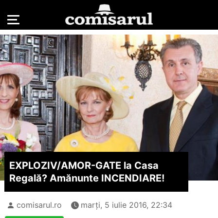
EXPLOZIV/
AMOR-GATE la Casa
Regală? Amănunte INCENDIARE!
comisarul.ro
marți, 5 iulie 2016, 22:34