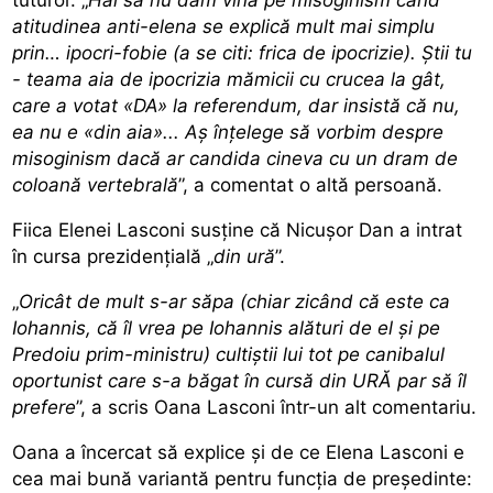
atitudinea anti-elena se explică mult mai simplu
prin… ipocri-fobie (a se citi: frica de ipocrizie). Știi tu
- teama aia de ipocrizia mămicii cu crucea la gât,
care a votat «DA» la referendum, dar insistă că nu,
ea nu e «din aia»... Aș înțelege să vorbim despre
misoginism dacă ar candida cineva cu un dram de
coloană vertebrală
”, a comentat o altă persoană.
Fiica Elenei Lasconi susține că Nicușor Dan a intrat
în cursa prezidențială „
din ură
”.
„
Oricât de mult s-ar săpa (chiar zicând că este ca
Iohannis, că îl vrea pe Iohannis alături de el și pe
Predoiu prim-ministru) cultiștii lui tot pe canibalul
oportunist care s-a băgat în cursă din URĂ par să îl
prefere
”, a scris Oana Lasconi într-un alt comentariu.
Oana a încercat să explice și de ce Elena Lasconi e
cea mai bună variantă pentru funcția de președinte: