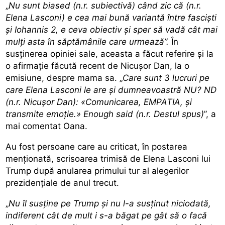
„
Nu sunt biased (n.r. subiectivă) când zic că (n.r.
Elena Lasconi) e cea mai bună variantă între fasciști
și Iohannis 2, e ceva obiectiv și sper să vadă cât mai
mulți asta în săptămânile care urmează”.
În
susținerea opiniei sale, aceasta a făcut referire și la
o afirmație făcută recent de Nicușor Dan, la o
emisiune, despre mama sa. „
Care sunt 3 lucruri pe
care Elena Lasconi le are și dumneavoastră NU? ND
(n.r. Nicușor Dan): «Comunicarea, EMPATIA, și
transmite emoție.» Enough said (n.r. Destul spus)
”, a
mai comentat Oana.
Au fost persoane care au criticat, în postarea
menționată,
scrisoarea trimisă de Elena Lasconi lui
Trump
după anularea primului tur al alegerilor
prezidenţiale de anul trecut.
„
Nu îl susține pe Trump și nu l-a susținut niciodată,
indiferent cât de mult i s-a băgat pe gât să o facă