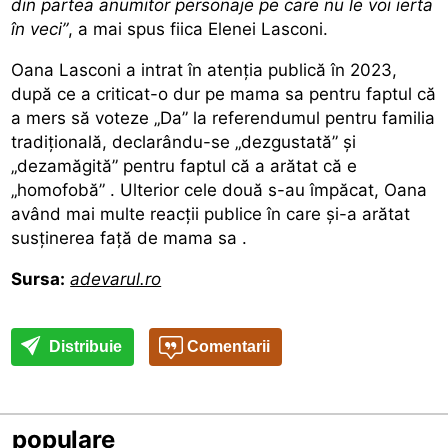
din partea anumitor personaje pe care nu le voi ierta
în veci”
, a mai spus fiica Elenei Lasconi.
Oana Lasconi a intrat în atenția publică în 2023,
după ce a criticat-o dur pe mama sa pentru faptul că
a mers să voteze „Da” la referendumul pentru familia
tradițională,
declarându-se „dezgustată” și
„dezamăgită” pentru faptul că a arătat că e
„homofobă”
. Ulterior cele două s-au împăcat, Oana
având mai multe reacții publice în care și-a
arătat
susținerea față de mama sa
.
Sursa:
adevarul.ro
Distribuie
Comentarii
populare