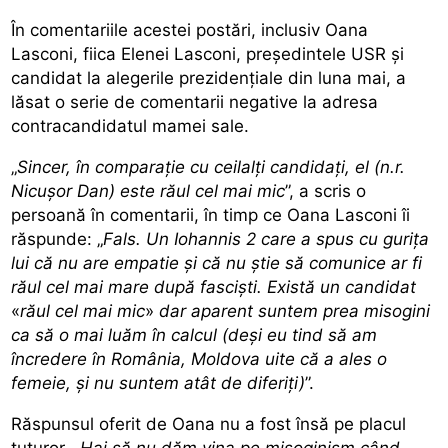
În comentariile acestei postări, inclusiv Oana
Lasconi, fiica Elenei Lasconi, președintele USR și
candidat la alegerile prezidențiale din luna mai, a
lăsat o serie de comentarii negative la adresa
contracandidatul mamei sale.
„
Sincer, în comparație cu ceilalți candidați, el (n.r.
Nicușor Dan) este răul cel mai mic
”, a scris o
persoană în comentarii, în timp ce Oana Lasconi îi
răspunde: „
Fals. Un Iohannis 2 care a spus cu gurița
lui că nu are empatie și că nu știe să comunice ar fi
răul cel mai mare după fasciști. Există un candidat
«
răul cel mai mic
»
dar aparent suntem prea misogini
ca să o mai luăm în calcul (deși eu tind să am
încredere în România, Moldova uite că a ales o
femeie, și nu suntem atât de diferiți)
”.
Răspunsul oferit de Oana nu a fost însă pe placul
tuturor. „
Hai să nu dăm vina pe misoginism când