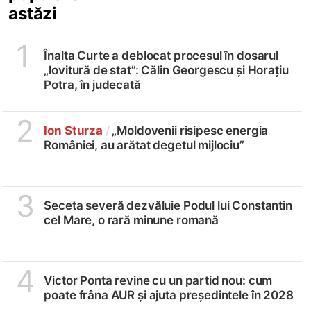
astăzi
1
Înalta Curte a deblocat procesul în dosarul
„lovitură de stat”: Călin Georgescu și Horațiu
Potra, în judecată
2
Ion Sturza
/
„Moldovenii risipesc energia
României, au arătat degetul mijlociu”
3
Seceta severă dezvăluie Podul lui Constantin
cel Mare, o rară minune romană
4
Victor Ponta revine cu un partid nou: cum
poate frâna AUR și ajuta președintele în 2028