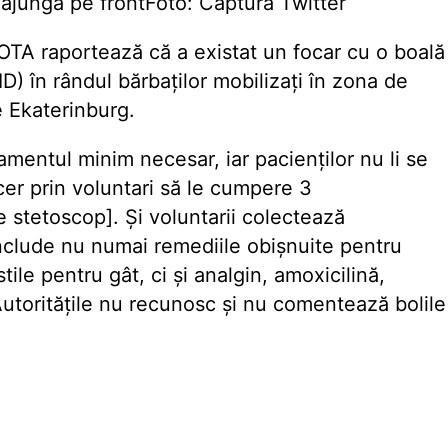
a ajunga pe frontFoto: Captura Twitter
OTA raportează că a existat un focar cu o boală
D) în rândul bărbaților mobilizați în zona de
e Ekaterinburg.
pamentul minim necesar, iar pacienților nu li se
er prin voluntari să le cumpere 3
 stetoscop]. Și voluntarii colectează
include nu numai remediile obișnuite pentru
stile pentru gât, ci și analgin, amoxicilină,
Autoritățile nu recunosc și nu comentează bolile