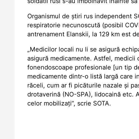
soldatii rusi s-au imbolnavit inainte s
Organismul de știri rus independent S
respiratorie necunoscută (posibil COVI
antrenament Elanskii, la 129 km est d
„Medicilor locali nu li se asigură echi
asigură medicamente. Astfel, medicii c
fonendoscoape profesionale [un tip de
medicamente dintr-o listă largă care 
răceli, cum ar fi picăturile nazale și pa
drotaverină (NO-SPA), lidocaină etc. 
celor mobilizați”, scrie SOTA.