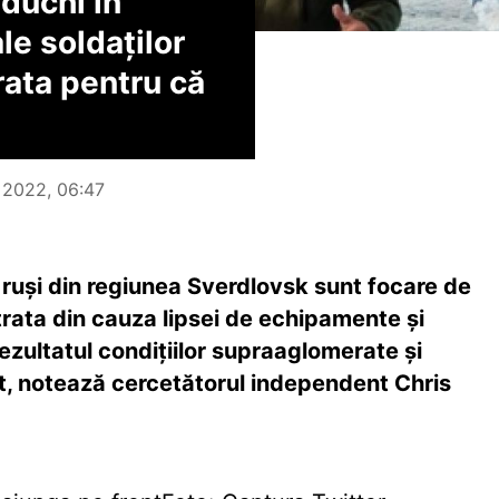
ăduchi în
le soldaților
trata pentru că
e 2022, 06:47
r ruși din regiunea Sverdlovsk sunt focare de
t trata din cauza lipsei de echipamente și
zultatul condițiilor supraaglomerate și
t, notează cercetătorul independent Chris