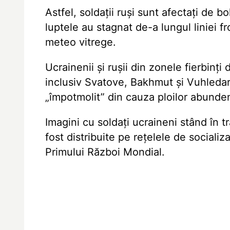
Astfel, soldații ruși sunt afectați de b
luptele au stagnat de-a lungul liniei fr
meteo vitrege.
Ucrainenii și rușii din zonele fierbinți 
inclusiv Svatove, Bakhmut și Vuhledar
„împotmolit” din cauza ploilor abunden
Imagini cu soldați ucraineni stând în 
fost distribuite pe rețelele de sociali
Primului Război Mondial.