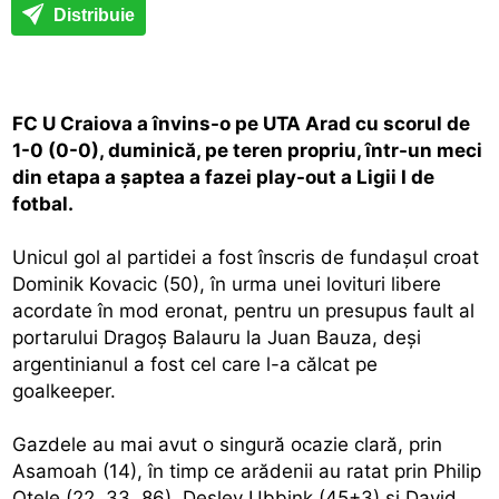
Distribuie
FC U Craiova a învins-o pe UTA Arad cu scorul de
1-0 (0-0), duminică, pe teren propriu, într-un meci
din etapa a şaptea a fazei play-out a Ligii I de
fotbal.
Unicul gol al partidei a fost înscris de fundaşul croat
Dominik Kovacic (50), în urma unei lovituri libere
acordate în mod eronat, pentru un presupus fault al
portarului Dragoş Balauru la Juan Bauza, deşi
argentinianul a fost cel care l-a călcat pe
goalkeeper.
Gazdele au mai avut o singură ocazie clară, prin
Asamoah (14), în timp ce arădenii au ratat prin Philip
Otele (22, 33, 86), Desley Ubbink (45+3) şi David