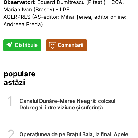
Observatori:
Eduard Dumitrescu (Piteşti) - CCA,
Marian Ivan (Braşov) - LPF
AGERPRES (AS-editor: Mihai Ţenea, editor online:
Andreea Preda)
Distribuie
Comentarii
populare
astăzi
1
Canalul Dunăre–Marea Neagră: colosul
Dobrogei, între viziune și suferință
2
Operațiunea de pe Brațul Bala, la final: Apele