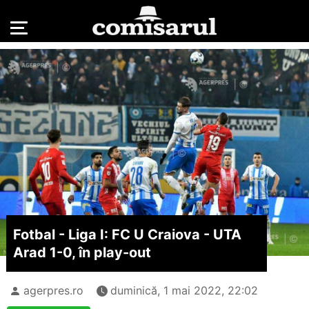
Fotbal - Liga I: FC U Craiova - UTA
Arad 1-0, în play-out
agerpres.ro
duminică, 1 mai 2022, 22:02