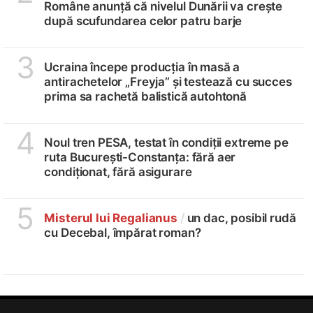
Române anunță că nivelul Dunării va crește
după scufundarea celor patru barje
3
Ucraina începe producția în masă a
antirachetelor „Freyja” și testează cu succes
prima sa rachetă balistică autohtonă
4
Noul tren PESA, testat în condiții extreme pe
ruta București-Constanța: fără aer
condiționat, fără asigurare
5
Misterul lui Regalianus
/
un dac, posibil rudă
cu Decebal, împărat roman?