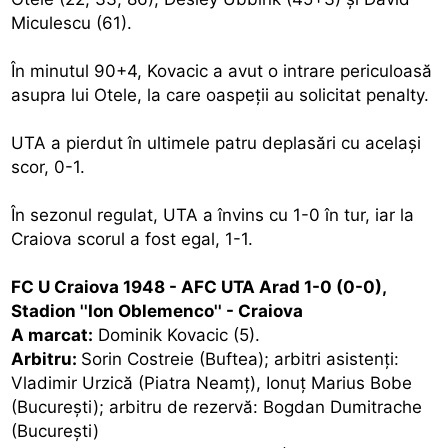
Miculescu (61).
În minutul 90+4, Kovacic a avut o intrare periculoasă
asupra lui Otele, la care oaspeţii au solicitat penalty.
UTA a pierdut în ultimele patru deplasări cu acelaşi
scor, 0-1.
În sezonul regulat, UTA a învins cu 1-0 în tur, iar la
Craiova scorul a fost egal, 1-1.
FC U Craiova 1948 - AFC UTA Arad 1-0 (0-0),
Stadion ''Ion Oblemenco'' - Craiova
A marcat:
Dominik Kovacic (5).
Arbitru:
Sorin Costreie (Buftea); arbitri asistenţi:
Vladimir Urzică (Piatra Neamţ), Ionuţ Marius Bobe
(Bucureşti); arbitru de rezervă: Bogdan Dumitrache
(Bucureşti)