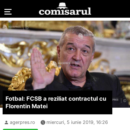
Fotbal: FCSB a reziliat contractul cu
Florentin Matei
agerpres.ro
miercuri, 5 iunie 2019, 16:26