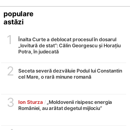
populare
astăzi
1
Înalta Curte a deblocat procesul în dosarul
„lovitură de stat”: Călin Georgescu și Horațiu
Potra, în judecată
2
Seceta severă dezvăluie Podul lui Constantin
cel Mare, o rară minune romană
3
Ion Sturza
/
„Moldovenii risipesc energia
României, au arătat degetul mijlociu”