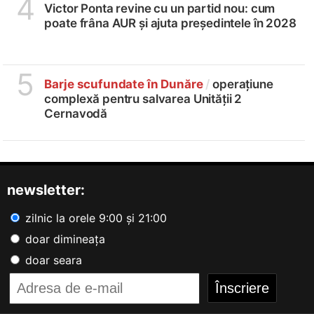
4
Victor Ponta revine cu un partid nou: cum
poate frâna AUR și ajuta președintele în 2028
5
Barje scufundate în Dunăre
/
operațiune
complexă pentru salvarea Unității 2
Cernavodă
newsletter:
zilnic la orele 9:00 și 21:00
doar dimineața
doar seara