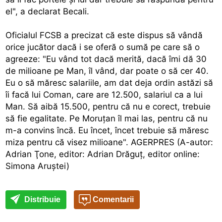
el", a declarat Becali.
Oficialul FCSB a precizat că este dispus să vândă
orice jucător dacă i se oferă o sumă pe care să o
agreeze: "Eu vând tot dacă merită, dacă îmi dă 30
de milioane pe Man, îl vând, dar poate o să cer 40.
Eu o să măresc salariile, am dat deja ordin astăzi să
îi facă lui Coman, care are 12.500, salariul ca a lui
Man. Să aibă 15.500, pentru că nu e corect, trebuie
să fie egalitate. Pe Moruţan îl mai las, pentru că nu
m-a convins încă. Eu încet, încet trebuie să măresc
miza pentru că visez milioane". AGERPRES (A-autor:
Adrian Ţone, editor: Adrian Drăguţ, editor online:
Simona Aruştei)
Distribuie
Comentarii