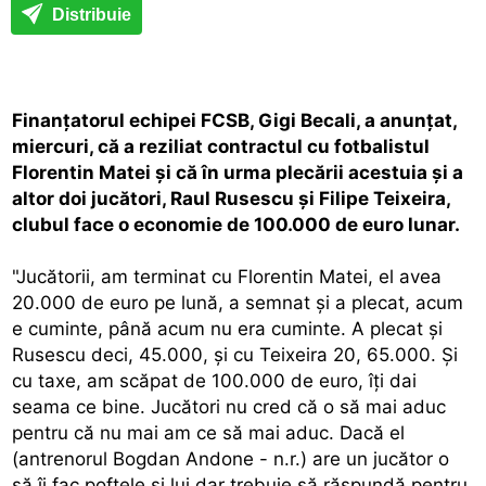
Distribuie
Finanţatorul echipei FCSB, Gigi Becali, a anunţat,
miercuri, că a reziliat contractul cu fotbalistul
Florentin Matei şi că în urma plecării acestuia şi a
altor doi jucători, Raul Rusescu şi Filipe Teixeira,
clubul face o economie de 100.000 de euro lunar.
"Jucătorii, am terminat cu Florentin Matei, el avea
20.000 de euro pe lună, a semnat şi a plecat, acum
e cuminte, până acum nu era cuminte. A plecat şi
Rusescu deci, 45.000, şi cu Teixeira 20, 65.000. Şi
cu taxe, am scăpat de 100.000 de euro, îţi dai
seama ce bine. Jucători nu cred că o să mai aduc
pentru că nu mai am ce să mai aduc. Dacă el
(antrenorul Bogdan Andone - n.r.) are un jucător o
să îi fac poftele şi lui dar trebuie să răspundă pentru