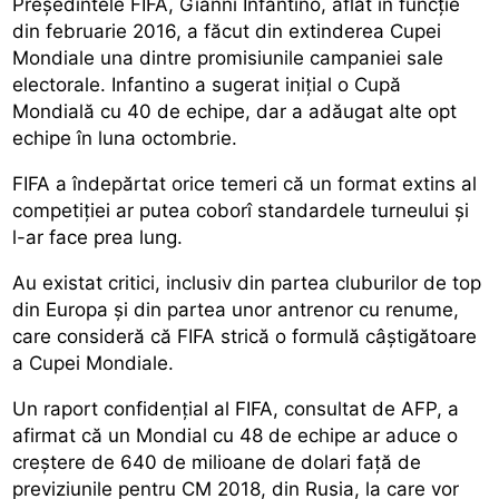
Președintele FIFA, Gianni Infantino, aflat în funcție
din februarie 2016, a făcut din extinderea Cupei
Mondiale una dintre promisiunile campaniei sale
electorale. Infantino a sugerat inițial o Cupă
Mondială cu 40 de echipe, dar a adăugat alte opt
echipe în luna octombrie.
FIFA a îndepărtat orice temeri că un format extins al
competiției ar putea coborî standardele turneului și
l-ar face prea lung.
Au existat critici, inclusiv din partea cluburilor de top
din Europa și din partea unor antrenor cu renume,
care consideră că FIFA strică o formulă câștigătoare
a Cupei Mondiale.
Un raport confidențial al FIFA, consultat de AFP, a
afirmat că un Mondial cu 48 de echipe ar aduce o
creștere de 640 de milioane de dolari față de
previziunile pentru CM 2018, din Rusia, la care vor