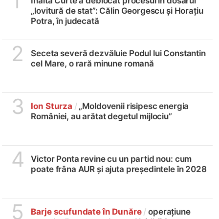
1
Înalta Curte a deblocat procesul în dosarul
„lovitură de stat”: Călin Georgescu și Horațiu
Potra, în judecată
2
Seceta severă dezvăluie Podul lui Constantin
cel Mare, o rară minune romană
3
Ion Sturza
/
„Moldovenii risipesc energia
României, au arătat degetul mijlociu”
4
Victor Ponta revine cu un partid nou: cum
poate frâna AUR și ajuta președintele în 2028
5
Barje scufundate în Dunăre
/
operațiune