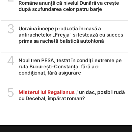
Române anunță că nivelul Dunării va crește
după scufundarea celor patru barje
3
Ucraina începe producția în masă a
antirachetelor „Freyja” și testează cu succes
prima sa rachetă balistică autohtonă
4
Noul tren PESA, testat în condiții extreme pe
ruta București-Constanța: fără aer
condiționat, fără asigurare
5
Misterul lui Regalianus
/
un dac, posibil rudă
cu Decebal, împărat roman?