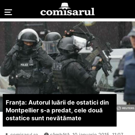
Franța: Autorul luării de ostatici din
Montpellier s-a predat, cele două
ostatice sunt nevătămate
comisarul.ro
sâmbătă, 10 ianuarie 2015, 11:07