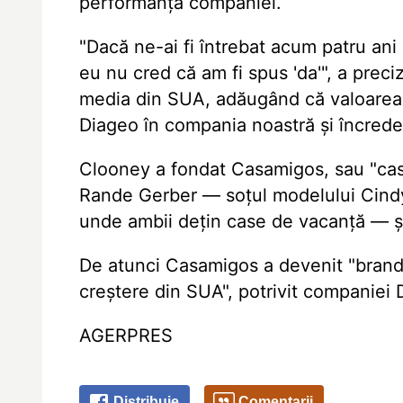
performanța companiei.
"Dacă ne-ai fi întrebat acum patru an
eu nu cred că am fi spus 'da'", a preci
media din SUA, adăugând că valoarea 
Diageo în compania noastră și încrede
Clooney a fondat Casamigos, sau "casa 
Rande Gerber — soțul modelului Cindy
unde ambii dețin case de vacanță — ș
De atunci Casamigos a devenit "brand
creștere din SUA", potrivit companiei 
AGERPRES
Distribuie
Comentarii