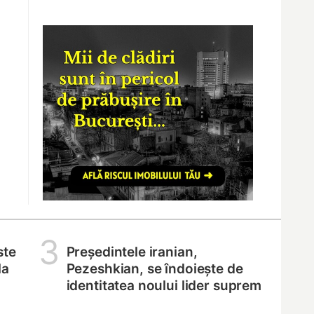
3
ste
Președintele iranian,
la
Pezeshkian, se îndoiește de
identitatea noului lider suprem