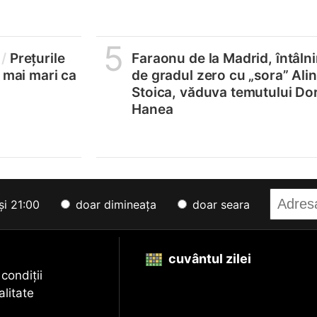
5
/
Prețurile
Faraonu de la Madrid, întâlni
, mai mari ca
de gradul zero cu „sora” Ali
Stoica, văduva temutului Do
Hanea
și 21:00
doar dimineața
doar seara
cuvântul zilei
 condiții
alitate