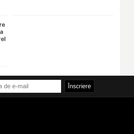
re
na
rel