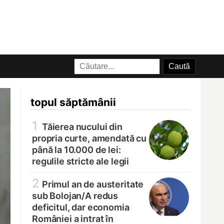
topul săptămânii
1
Tăierea nucului din
propria curte, amendată cu
până la 10.000 de lei:
regulile stricte ale legii
2
Primul an de austeritate
sub Bolojan/
A redus
deficitul, dar economia
României a intrat în