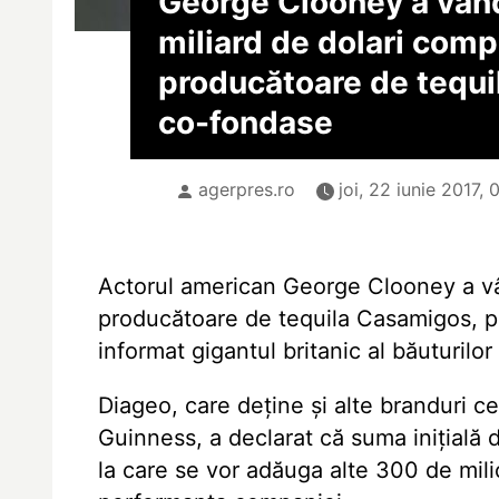
George Clooney a vân
miliard de dolari com
producătoare de tequil
co-fondase
agerpres.ro
joi, 22 iunie 2017, 
Actorul american George Clooney a vâ
producătoare de tequila Casamigos, pe
informat gigantul britanic al băuturilo
Diageo, care deține și alte branduri 
Guinness, a declarat că suma inițială 
la care se vor adăuga alte 300 de mili