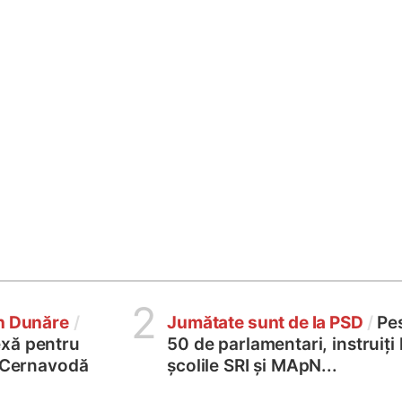
2
în Dunăre
/
Jumătate sunt de la PSD
/
Pe
xă pentru
50 de parlamentari, instruiți 
2 Cernavodă
școlile SRI și MApN...