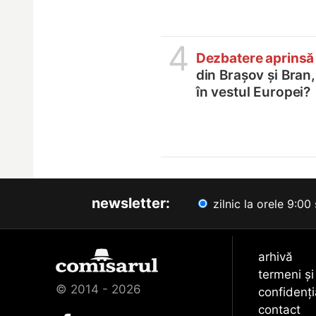
4
Dezbatere aprinsă
din Brașov și Bran
în vestul Europei?
newsletter:
zilnic la orele 9:00 
arhivă
termeni și
© 2014 - 2026
confidenți
contact