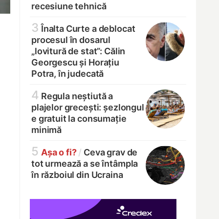
recesiune tehnică
3
Înalta Curte a deblocat
procesul în dosarul
„lovitură de stat”: Călin
Georgescu și Horațiu
Potra, în judecată
4
Regula neștiută a
plajelor grecești: șezlongul
e gratuit la consumație
minimă
5
Așa o fi?
/
Ceva grav de
tot urmează a se întâmpla
în războiul din Ucraina