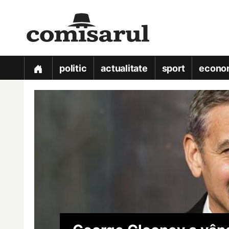
politic
actualitate
sport
econo