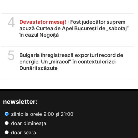
4
Devastator mesaj!
/
Fost judecător suprem
acuză Curtea de Apel București de „sabotaj”
în cazul Negoiță
5
Bulgaria înregistrează exporturi record de
energie: Un „miracol” în contextul crizei
Dunării scăzute
newsletter:
zilnic la orele 9:00 și 21:00
doar dimineața
doar seara