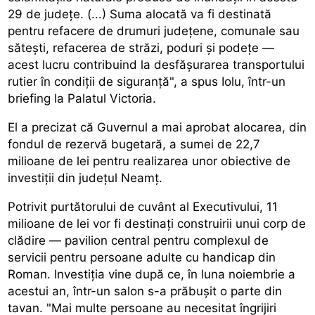
29 de județe. (...) Suma alocată va fi destinată
pentru refacere de drumuri județene, comunale sau
sătești, refacerea de străzi, poduri și podețe —
acest lucru contribuind la desfășurarea transportului
rutier în condiții de siguranță", a spus Iolu, într-un
briefing la Palatul Victoria.
El a precizat că Guvernul a mai aprobat alocarea, din
fondul de rezervă bugetară, a sumei de 22,7
milioane de lei pentru realizarea unor obiective de
investiții din județul Neamț.
Potrivit purtătorului de cuvânt al Executivului, 11
milioane de lei vor fi destinați construirii unui corp de
clădire — pavilion central pentru complexul de
servicii pentru persoane adulte cu handicap din
Roman. Investiția vine după ce, în luna noiembrie a
acestui an, într-un salon s-a prăbușit o parte din
tavan. "Mai multe persoane au necesitat îngrijiri