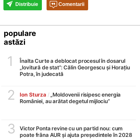
Distribuie
Comentarii
populare
astăzi
1
Înalta Curte a deblocat procesul în dosarul
„lovitură de stat”: Călin Georgescu și Horațiu
Potra, în judecată
2
Ion Sturza
/
„Moldovenii risipesc energia
României, au arătat degetul mijlociu”
3
Victor Ponta revine cu un partid nou: cum
poate frâna AUR și ajuta președintele în 2028