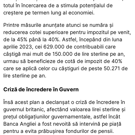
totul în încercarea de a stimula potenţialul de
creştere pe termen lung al economiei.
Printre măsurile anunţate atunci se număra şi
reducerea cotei superioare pentru impozitul pe venit,
de la 45% până la 40%. Astfel, începând din luna
aprilie 2023, cei 629.000 de contribuabili care
câştigă mai mult de 150.000 de lire sterline pe an,
urmau să beneficieze de cotă de impozit de 40%
care se aplică celor cu câştiguri de peste 50.271 de
lire sterline pe an.
Criză de încredere în Guvern
Însă acest plan a declanşat o criză de încredere în
guvernul britanic, afectând valoarea lirei sterline şi
preţul obligaţiunilor guvernamentale, astfel încât
Banca Angliei a fost nevoită să intervină pe piaţă
pentru a evita prăbuşirea fondurilor de pensii.