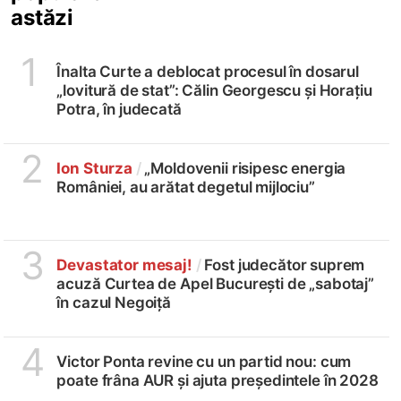
astăzi
1
Înalta Curte a deblocat procesul în dosarul
„lovitură de stat”: Călin Georgescu și Horațiu
Potra, în judecată
2
Ion Sturza
/
„Moldovenii risipesc energia
României, au arătat degetul mijlociu”
3
Devastator mesaj!
/
Fost judecător suprem
acuză Curtea de Apel București de „sabotaj”
în cazul Negoiță
4
Victor Ponta revine cu un partid nou: cum
poate frâna AUR și ajuta președintele în 2028