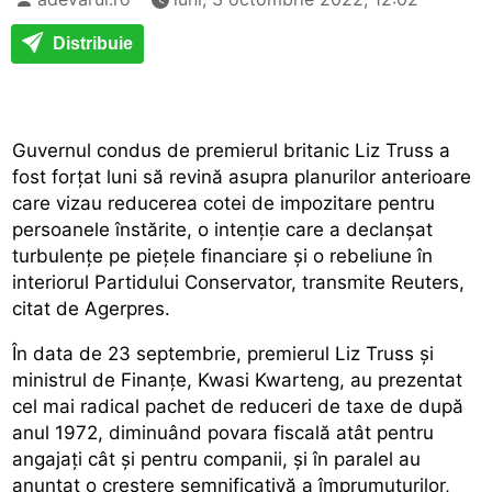
Distribuie
Guvernul condus de premierul britanic Liz Truss a
fost forţat luni să revină asupra planurilor anterioare
care vizau reducerea cotei de impozitare pentru
persoanele înstărite, o intenţie care a declanşat
turbulenţe pe pieţele financiare şi o rebeliune în
interiorul Partidului Conservator, transmite Reuters,
citat de Agerpres.
În data de 23 septembrie, premierul Liz Truss şi
ministrul de Finanţe, Kwasi Kwarteng, au prezentat
cel mai radical pachet de reduceri de taxe de după
anul 1972, diminuând povara fiscală atât pentru
angajaţi cât şi pentru companii, şi în paralel au
anunţat o creştere semnificativă a împrumuturilor,