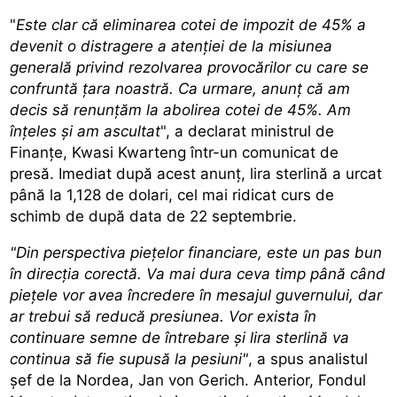
"
Este clar că eliminarea cotei de impozit de 45% a
devenit o distragere a atenţiei de la misiunea
generală privind rezolvarea provocărilor cu care se
confruntă ţara noastră. Ca urmare, anunţ că am
decis să renunţăm la abolirea cotei de 45%. Am
înţeles şi am ascultat
", a declarat ministrul de
Finanţe, Kwasi Kwarteng într-un comunicat de
presă. Imediat după acest anunţ, lira sterlină a urcat
până la 1,128 de dolari, cel mai ridicat curs de
schimb de după data de 22 septembrie.
"Din perspectiva pieţelor financiare, este un pas bun
în direcţia corectă. Va mai dura ceva timp până când
pieţele vor avea încredere în mesajul guvernului, dar
ar trebui să reducă presiunea. Vor exista în
continuare semne de întrebare şi lira sterlină va
continua să fie supusă la pesiuni"
, a spus analistul
şef de la Nordea, Jan von Gerich. Anterior, Fondul