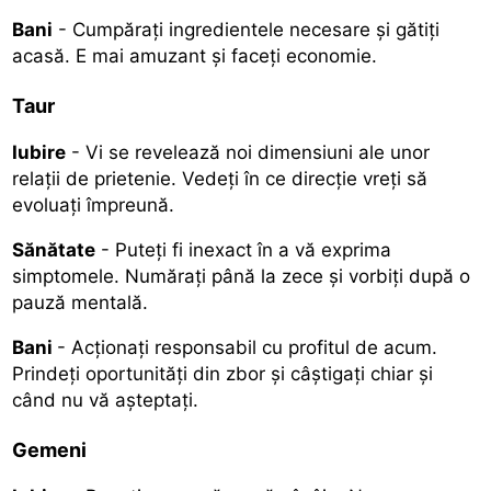
Bani
- Cumpărați ingredientele necesare și gătiți
acasă. E mai amuzant și faceți economie.
Taur
Iubire
- Vi se revelează noi dimensiuni ale unor
relaţii de prietenie. Vedeţi în ce direcţie vreţi să
evoluaţi împreună.
Sănătate
- Puteţi fi inexact în a vă exprima
simptomele. Număraţi până la zece şi vorbiţi după o
pauză mentală.
Bani
- Acţionaţi responsabil cu profitul de acum.
Prindeţi oportunităţi din zbor şi câştigaţi chiar şi
când nu vă aşteptaţi.
Gemeni