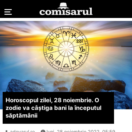
Horoscopul zilei, 28 noiembrie. O
zodie va câștiga bani la începutul
săptămânii
adevarul.ro
luni, 28 noiembrie 2022, 05:59