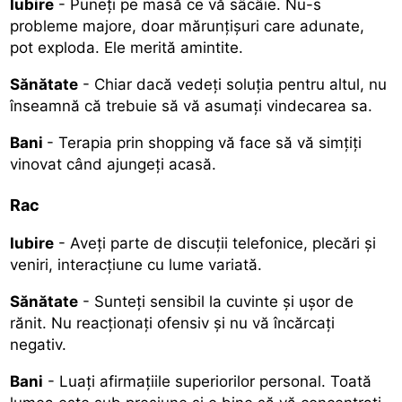
Iubire
- Puneţi pe masă ce vă sâcâie. Nu-s
probleme majore, doar mărunţişuri care adunate,
pot exploda. Ele merită amintite.
Sănătate
- Chiar dacă vedeţi soluţia pentru altul, nu
înseamnă că trebuie să vă asumaţi vindecarea sa.
Bani
- Terapia prin shopping vă face să vă simțiți
vinovat când ajungeți acasă.
Rac
Iubire
- Aveți parte de discuții telefonice, plecări și
veniri, interacțiune cu lume variată.
Sănătate
- Sunteți sensibil la cuvinte și ușor de
rănit. Nu reacționați ofensiv și nu vă încărcați
negativ.
Bani
- Luați afirmațiile superiorilor personal. Toată