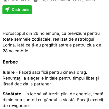
Distribuie
Horoscopul
din 26 noiembrie, cu previziuni pentru
toate semnele zodiacale, realizat de astrologul
Lorina. Iată ce ți-au
pregătit astrele
pentru ziua de
28 noiembrie.
Berbec
Iubire
- Faceți sacrificii pentru cineva drag.
Renunțați la alegerile inițiale pentru timpul liber și
lăsați decizia la partener.
Sănătate
- În loc să vă treziți plini de energie, toată
dimineața sunteți cu gândul la siestă. Faceți exerciții
de revigorare.