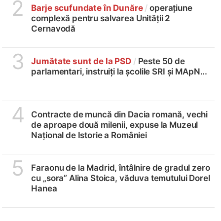
2
Barje scufundate în Dunăre
/
operațiune
complexă pentru salvarea Unității 2
Cernavodă
3
Jumătate sunt de la PSD
/
Peste 50 de
parlamentari, instruiți la școlile SRI și MApN...
4
Contracte de muncă din Dacia romană, vechi
de aproape două milenii, expuse la Muzeul
Național de Istorie a României
5
Faraonu de la Madrid, întâlnire de gradul zero
cu „sora” Alina Stoica, văduva temutului Dorel
Hanea