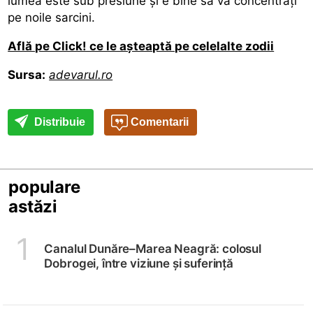
lumea este sub presiune și e bine să vă concentrați
pe noile sarcini.
Află pe Click! ce le așteaptă pe celelalte zodii
Sursa:
adevarul.ro
Distribuie
Comentarii
populare
astăzi
1
Canalul Dunăre–Marea Neagră: colosul
Dobrogei, între viziune și suferință