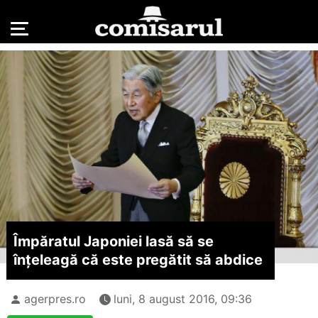
Împăratul Japoniei lasă să se
înțeleagă că este pregătit să abdice
agerpres.ro
luni, 8 august 2016, 09:36