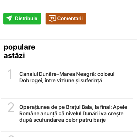
Distribuie
Comentarii
populare
astăzi
1
Canalul Dunăre–Marea Neagră: colosul
Dobrogei, între viziune și suferință
2
Operațiunea de pe Brațul Bala, la final: Apele
Române anunță că nivelul Dunării va crește
după scufundarea celor patru barje