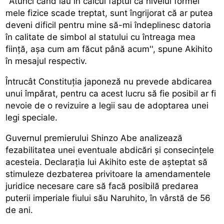
''Atunci când iau în calcul faptul că nivelul formei
mele fizice scade treptat, sunt îngrijorat că ar putea
deveni dificil pentru mine să-mi îndeplinesc datoria
în calitate de simbol al statului cu întreaga mea
ființă, așa cum am făcut până acum'', spune Akihito
în mesajul respectiv.
Întrucât Constituția japoneză nu prevede abdicarea
unui împărat, pentru ca acest lucru să fie posibil ar fi
nevoie de o revizuire a legii sau de adoptarea unei
legi speciale.
Guvernul premierului Shinzo Abe analizează
fezabilitatea unei eventuale abdicări și consecințele
acesteia. Declarația lui Akihito este de așteptat să
stimuleze dezbaterea privitoare la amendamentele
juridice necesare care să facă posibilă predarea
puterii imperiale fiului său Naruhito, în vârstă de 56
de ani.