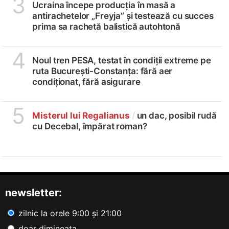
3
Ucraina începe producția în masă a
antirachetelor „Freyja” și testează cu succes
prima sa rachetă balistică autohtonă
4
Noul tren PESA, testat în condiții extreme pe
ruta București-Constanța: fără aer
condiționat, fără asigurare
5
Misterul lui Regalianus
/
un dac, posibil rudă
cu Decebal, împărat roman?
newsletter:
zilnic la orele 9:00 și 21:00
doar dimineața