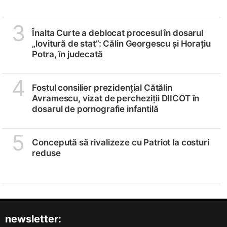
3
Înalta Curte a deblocat procesul în dosarul
„lovitură de stat”: Călin Georgescu și Horațiu
Potra, în judecată
4
Fostul consilier prezidențial Cătălin
Avramescu, vizat de percheziții DIICOT în
dosarul de pornografie infantilă
5
Concepută să rivalizeze cu Patriot la costuri
reduse
newsletter: