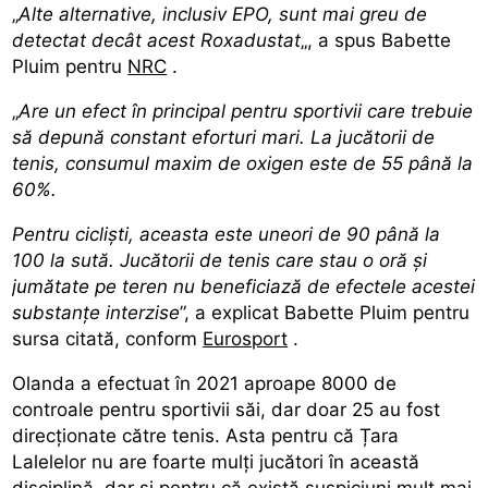
„
Alte alternative, inclusiv EPO, sunt mai greu de
detectat decât acest Roxadustat
„, a spus Babette
Pluim pentru
NRC
.
„
Are un efect în principal pentru sportivii care trebuie
să depună constant eforturi mari. La jucătorii de
tenis, consumul maxim de oxigen este de 55 până la
60%.
Pentru cicliști, aceasta este uneori de 90 până la
100 la sută. Jucătorii de tenis care stau o oră și
jumătate pe teren nu beneficiază de efectele acestei
substanțe interzise
”, a explicat Babette Pluim pentru
sursa citată, conform
Eurosport
.
Olanda a efectuat în 2021 aproape 8000 de
controale pentru sportivii săi, dar doar 25 au fost
direcționate către tenis. Asta pentru că Țara
Lalelelor nu are foarte mulți jucători în această
disciplină, dar și pentru că există suspiciuni mult mai