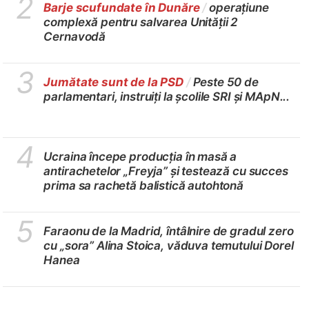
2
Barje scufundate în Dunăre
/
operațiune
complexă pentru salvarea Unității 2
Cernavodă
3
Jumătate sunt de la PSD
/
Peste 50 de
parlamentari, instruiți la școlile SRI și MApN...
4
Ucraina începe producția în masă a
antirachetelor „Freyja” și testează cu succes
prima sa rachetă balistică autohtonă
5
Faraonu de la Madrid, întâlnire de gradul zero
cu „sora” Alina Stoica, văduva temutului Dorel
Hanea