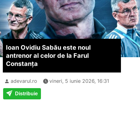
Ioan Ovidiu Sabău este noul
antrenor al celor de la Farul
Constanța
adevarul.ro
vineri, 5 iunie 2026, 16:31
Distribuie