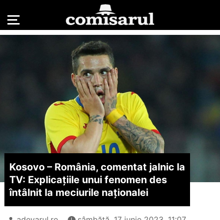
Kosovo – România, comentat jalnic la
TV: Explicațiile unui fenomen des
întâlnit la meciurile naționalei
adevarul.ro
sâmbătă, 17 iunie 2023, 11:07