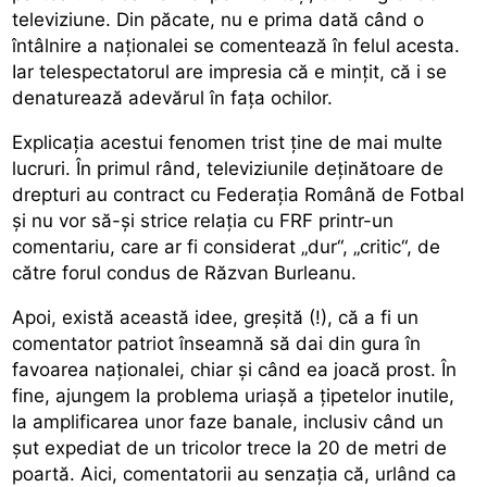
televiziune. Din păcate, nu e prima dată când o
întâlnire a naționalei se comentează în felul acesta.
Iar telespectatorul are impresia că e mințit, că i se
denaturează adevărul în fața ochilor.
Explicația acestui fenomen trist ține de mai multe
lucruri. În primul rând, televiziunile deținătoare de
drepturi au contract cu Federația Română de Fotbal
și nu vor să-și strice relația cu FRF printr-un
comentariu, care ar fi considerat „dur“, „critic“, de
către forul condus de Răzvan Burleanu.
Apoi, există această idee, greșită (!), că a fi un
comentator patriot înseamnă să dai din gura în
favoarea naționalei, chiar și când ea joacă prost. În
fine, ajungem la problema uriașă a țipetelor inutile,
la amplificarea unor faze banale, inclusiv când un
șut expediat de un tricolor trece la 20 de metri de
poartă. Aici, comentatorii au senzația că, urlând ca