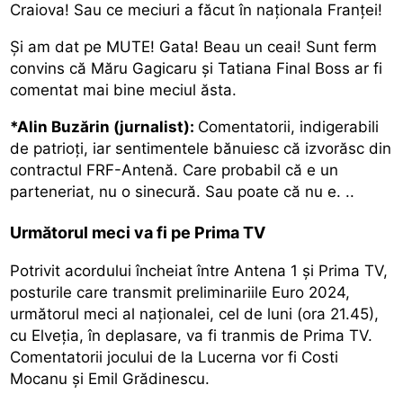
Craiova! Sau ce meciuri a făcut în naționala Franței!
Și am dat pe MUTE! Gata! Beau un ceai! Sunt ferm
convins că Măru Gagicaru și Tatiana Final Boss ar fi
comentat mai bine meciul ăsta.
*Alin Buzărin (jurnalist):
Comentatorii, indigerabili
de patrioți, iar sentimentele bănuiesc că izvorăsc din
contractul FRF-Antenă. Care probabil că e un
parteneriat, nu o sinecură. Sau poate că nu e. ..
Următorul meci va fi pe Prima TV
Potrivit acordului încheiat între Antena 1 și Prima TV,
posturile care transmit preliminariile Euro 2024,
următorul meci al naționalei, cel de luni (ora 21.45),
cu Elveția, în deplasare, va fi tranmis de Prima TV.
Comentatorii jocului de la Lucerna vor fi Costi
Mocanu și Emil Grădinescu.