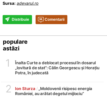
Sursa:
adevarul.ro
Distribuie
Comentarii
populare
astăzi
1
Înalta Curte a deblocat procesul în dosarul
„lovitură de stat”: Călin Georgescu și Horațiu
Potra, în judecată
2
Ion Sturza
/
„Moldovenii risipesc energia
României, au arătat degetul mijlociu”