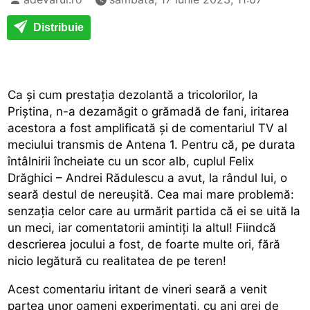
Distribuie
Ca și cum prestația dezolantă a tricolorilor, la
Priștina, n-a dezamăgit o grămadă de fani, iritarea
acestora a fost amplificată și de comentariul TV al
meciului transmis de Antena 1. Pentru că, pe durata
întâlnirii încheiate cu un scor alb, cuplul Felix
Drăghici – Andrei Rădulescu a avut, la rândul lui, o
seară destul de nereușită. Cea mai mare problemă:
senzația celor care au urmărit partida că ei se uită la
un meci, iar comentatorii amintiți la altul! Fiindcă
descrierea jocului a fost, de foarte multe ori, fără
nicio legătură cu realitatea de pe teren!
Acest comentariu iritant de vineri seară a venit
partea unor oameni experimentați, cu ani grei de