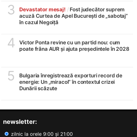
3
Devastator mesaj!
/
Fost judecător suprem
acuză Curtea de Apel București de „sabotaj”
în cazul Negoiță
4
Victor Ponta revine cu un partid nou: cum
poate frâna AUR și ajuta președintele în 2028
5
Bulgaria înregistrează exporturi record de
energie: Un „miracol” în contextul crizei
Dunării scăzute
newsletter:
zilnic la orele 9:00 și 21:00