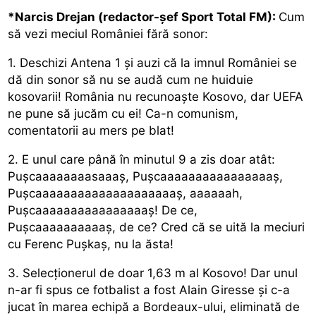
*Narcis Drejan (redactor-șef Sport Total FM):
Cum
să vezi meciul României fără sonor:
1. Deschizi Antena 1 și auzi că la imnul României se
dă din sonor să nu se audă cum ne huiduie
kosovarii! România nu recunoaște Kosovo, dar UEFA
ne pune să jucăm cu ei! Ca-n comunism,
comentatorii au mers pe blat!
2. E unul care până în minutul 9 a zis doar atât:
Pușcaaaaaaaasaaaș, Pușcaaaaaaaaaaaaaaaaș,
Pușcaaaaaaaaaaaaaaaaaaaaș, aaaaaah,
Pușcaaaaaaaaaaaaaaaaș! De ce,
Pușcaaaaaaaaaaș, de ce? Cred că se uită la meciuri
cu Ferenc Pușkaș, nu la ăsta!
3. Selecționerul de doar 1,63 m al Kosovo! Dar unul
n-ar fi spus ce fotbalist a fost Alain Giresse și c-a
jucat în marea echipă a Bordeaux-ului, eliminată de