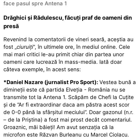
face pasul spre Antena 1
Drăghici și Rădulescu, făcuți praf de oameni din
presă
Revenind la comentatorii de vineri seară, aceștia au
fost „
ciuruiți
“, în ultimele ore, în mediul online. Cele
mai mari critici le-au primit chiar din partea unor
oameni care lucrează în mass-media. Iată doar
câteva exemple, în acest sens:
*Daniel Nazare (jurnalist Pro Sport):
Vestea bună a
dimineții este că partida Elveția - România nu se
transmite tot la Antena 1. Scăpăm de Chefi la Cuțite
și de “Ar fi extraordinar daca am păstra acest scor
de 0-0 până la sfârșitul meciului”. Doar gazonul (n.r.
– de la Priștina) a fost mai prost decât comentariul.
Groaznic, măi băieți! Am avut senzația că la
microfon este Răzvan Burleanu cu Marcel Ciolacu.