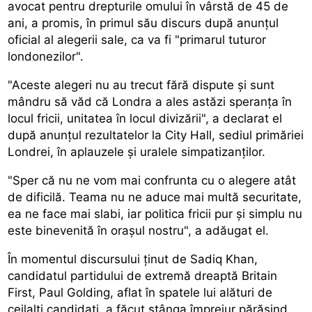
avocat pentru drepturile omului în vârstă de 45 de
ani, a promis, în primul său discurs după anunțul
oficial al alegerii sale, ca va fi "primarul tuturor
londonezilor".
"Aceste alegeri nu au trecut fără dispute și sunt
mândru să văd că Londra a ales astăzi speranța în
locul fricii, unitatea în locul divizării", a declarat el
după anunțul rezultatelor la City Hall, sediul primăriei
Londrei, în aplauzele și uralele simpatizanților.
"Sper că nu ne vom mai confrunta cu o alegere atât
de dificilă. Teama nu ne aduce mai multă securitate,
ea ne face mai slabi, iar politica fricii pur și simplu nu
este binevenită în orașul nostru", a adăugat el.
În momentul discursului ținut de Sadiq Khan,
candidatul partidului de extremă dreaptă Britain
First, Paul Golding, aflat în spatele lui alături de
ceilalți candidați, a făcut stânga împrejur părăsind