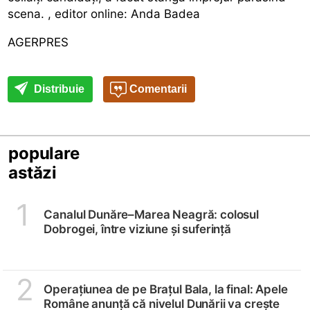
scena. , editor online: Anda Badea
AGERPRES
Distribuie
Comentarii
populare
astăzi
1
Canalul Dunăre–Marea Neagră: colosul
Dobrogei, între viziune și suferință
2
Operațiunea de pe Brațul Bala, la final: Apele
Române anunță că nivelul Dunării va crește