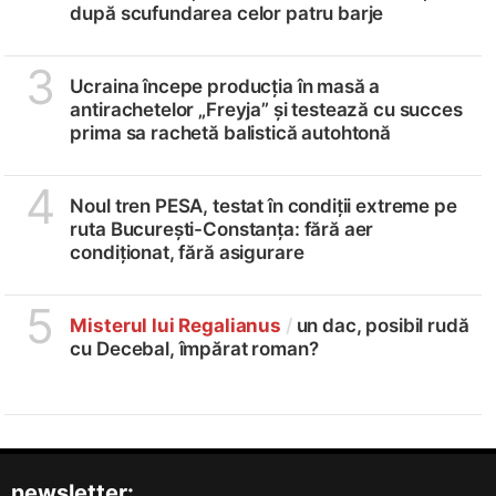
după scufundarea celor patru barje
3
Ucraina începe producția în masă a
antirachetelor „Freyja” și testează cu succes
prima sa rachetă balistică autohtonă
4
Noul tren PESA, testat în condiții extreme pe
ruta București-Constanța: fără aer
condiționat, fără asigurare
5
Misterul lui Regalianus
/
un dac, posibil rudă
cu Decebal, împărat roman?
newsletter: