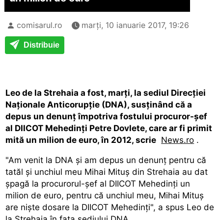
comisarul.ro
marți, 10 ianuarie 2017, 19:26
Distribuie
Leo de la Strehaia a fost, marţi, la sediul Direcţiei
Naţionale Anticorupţie (DNA), susţinând că a
depus un denunţ împotriva fostului procuror-şef
al DIICOT Mehedinţi Petre Dovlete, care ar fi primit
mită un milion de euro, în 2012, scrie
News.ro
.
"Am venit la DNA şi am depus un denunţ pentru că
tatăl şi unchiul meu Mihai Mituş din Strehaia au dat
şpagă la procurorul-şef al DIICOT Mehedinţi un
milion de euro, pentru că unchiul meu, Mihai Mituş
are nişte dosare la DIICOT Mehedinţi", a spus Leo de
la Strehaia în faţa sediului DNA.