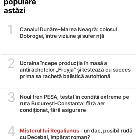
populare
astăzi
1
Canalul Dunăre–Marea Neagră: colosul
Dobrogei, între viziune și suferință
2
Ucraina începe producția în masă a
antirachetelor „Freyja” și testează cu succes
prima sa rachetă balistică autohtonă
3
Noul tren PESA, testat în condiții extreme pe
ruta București-Constanța: fără aer
condiționat, fără asigurare
4
Misterul lui Regalianus
/
un dac, posibil rudă
cu Decebal, împărat roman?