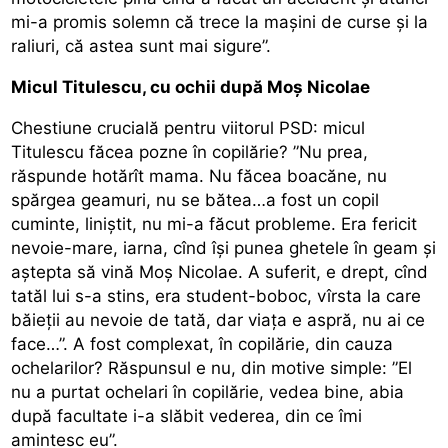
mi-a promis solemn că trece la mașini de curse și la
raliuri, că astea sunt mai sigure”.
Micul Titulescu, cu ochii după Moș Nicolae
Chestiune crucială pentru viitorul PSD: micul
Titulescu făcea pozne în copilărie? ”Nu prea,
răspunde hotărît mama. Nu făcea boacăne, nu
spărgea geamuri, nu se bătea…a fost un copil
cuminte, liniștit, nu mi-a făcut probleme. Era fericit
nevoie-mare, iarna, cînd își punea ghetele în geam și
aștepta să vină Moș Nicolae. A suferit, e drept, cînd
tatăl lui s-a stins, era student-boboc, vîrsta la care
băieții au nevoie de tată, dar viața e aspră, nu ai ce
face…”. A fost complexat, în copilărie, din cauza
ochelarilor? Răspunsul e nu, din motive simple: ”El
nu a purtat ochelari în copilărie, vedea bine, abia
după facultate i-a slăbit vederea, din ce îmi
amintesc eu”.