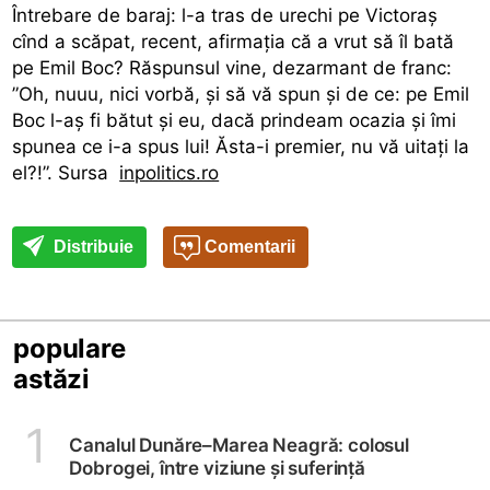
Întrebare de baraj: l-a tras de urechi pe Victoraș
cînd a scăpat, recent, afirmația că a vrut să îl bată
pe Emil Boc? Răspunsul vine, dezarmant de franc:
”Oh, nuuu, nici vorbă, și să vă spun și de ce: pe Emil
Boc l-aș fi bătut și eu, dacă prindeam ocazia și îmi
spunea ce i-a spus lui! Ăsta-i premier, nu vă uitați la
el?!”. Sursa
inpolitics.ro
Distribuie
Comentarii
populare
astăzi
1
Canalul Dunăre–Marea Neagră: colosul
Dobrogei, între viziune și suferință