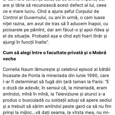
are și tăria să recunoască acest defect al lui, ceea
ce e mare lucru. Cînd a ajuns șeful Corpului de
Control al Guvernului, cu ani în urmă, o cam luase
nițel razna, am avut de tras să îl aducem înapoi, cu
picioarele pe pămînt, dar am făcut-o și apoi rîdea și
el de situație. Probabil așa e cînd ești foart tînăr și
ajungi în funcții înalte”.
Cum să alegi între o facultate privată și o Mobră
veche
Cornelia Naum lămurește și celebrul episod al bătăii
încasate de Ponta la mineriada din iunie 1990, care
l-ar fi determinat să fugă din țară taman la Paris: ”E
o doză de adevăr, în sensul că, la mineriadă, eram
amîndoi, mînă în mînă, la Televiziune și atunci s-a
produs o busculadă cu soldații aduși să apere sediul
și a trebuit să sărim amîndoi peste gard ca să nu fim
prinși la mijloc…vă dați seama, la vîrsta mea, nu mi-