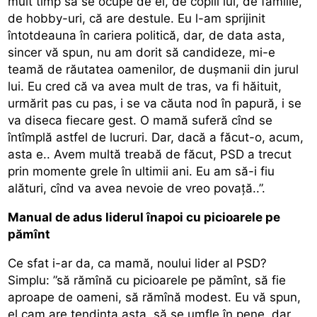
mult timp să se ocupe de el, de copiii lui, de familie,
de hobby-uri, că are destule. Eu l-am sprijinit
întotdeauna în cariera politică, dar, de data asta,
sincer vă spun, nu am dorit să candideze, mi-e
teamă de răutatea oamenilor, de dușmanii din jurul
lui. Eu cred că va avea mult de tras, va fi hăituit,
urmărit pas cu pas, i se va căuta nod în papură, i se
va diseca fiecare gest. O mamă suferă cînd se
întîmplă astfel de lucruri. Dar, dacă a făcut-o, acum,
asta e.. Avem multă treabă de făcut, PSD a trecut
prin momente grele în ultimii ani. Eu am să-i fiu
alături, cînd va avea nevoie de vreo povață..”.
Manual de adus liderul înapoi cu picioarele pe
pămînt
Ce sfat i-ar da, ca mamă, noului lider al PSD?
Simplu: ”să rămînă cu picioarele pe pămînt, să fie
aproape de oameni, să rămînă modest. Eu vă spun,
el cam are tendința asta, să se umfle în pene, dar