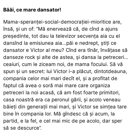
Băăi, ce mare dansator!
Mama-speranței-social-democrației-mioritice are,
însă, și un of: ”Mă enervează că, de cînd a ajuns
președinte, tot dau la televizor secvența aia cu el
dansînd la emisiunea aia…păi e nedrept, știți ce
dansator e Victor al meu? Cînd era tînăr, învățase să
danseze rock și alte de astea, și dansa la petreceri…
ceaiuri, cum le ziceam noi, de mama focului. Să vă
spun și un secret: lui Victor i-a plăcut, dintotdeauna,
compania celor mai mari decît el, și a profitat de
faptul că avea o soră mai mare care organiza
petreceri la noi acasă, că am fost foarte primitori,
casa noastră era ca peronul gării, și acolo veneau
băieți din generații mai mari, și Victor se simțea tare
bine în compania lor. Mă gîndesc că și acum, la
partid, e la fel, e cel mai mic de pe acolo, dar sper
să se descurce”.