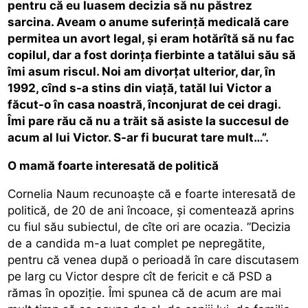
pentru că eu luasem decizia să nu păstrez
sarcina. Aveam o anume suferință medicală care
permitea un avort legal, și eram hotărîtă să nu fac
copilul, dar a fost dorința fierbinte a tatălui său să
îmi asum riscul. Noi am divorțat ulterior, dar, în
1992, cînd s-a stins din viață, tatăl lui Victor a
făcut-o în casa noastră, înconjurat de cei dragi.
Îmi pare rău că nu a trăit să asiste la succesul de
acum al lui Victor. S-ar fi bucurat tare mult…”.
O mamă foarte interesată de politică
Cornelia Naum recunoaște că e foarte interesată de
politică, de 20 de ani încoace, și comentează aprins
cu fiul său subiectul, de cîte ori are ocazia. ”Decizia
de a candida m-a luat complet pe nepregătite,
pentru că venea după o perioadă în care discutasem
pe larg cu Victor despre cît de fericit e că PSD a
rămas în opoziție. Îmi spunea că de acum are mai