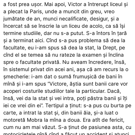
a fost prea ușor. Mai apoi, Victor a întrerupt liceul și
a plecat la Paris, unde a muncit din greu, vreo
jumătate de an, munci necalificate, desigur, și a
încercat să se înscrie la un liceu de acolo, ca să își
termine studiile, dar nu s-a putut. S-a întors în țară
și a terminat aici. Cînd s-a pus problema să dea la
facultate, eu i-am spus să dea la stat, la Drept, pe
cînd el se temea să nu rateze la examen și înclina
spre o facultate privată. Nu aveam încredere, însă,
în sistemul privat din acei ani, așa că am recurs la o
șmecherie: i-am dat o sumă frumușică de bani în
mînă și i-am spus ”Victore, ăștia sunt banii care vor
acoperi costurile studiilor tale la particular. Dacă,
însă, vei da la stat și vei intra, poți păstra banii și îți
iei ce vrei din ei”. Tertipul a ținut: s-a pus cu burta pe
carte, a intrat la stat și, din banii ăia, și-a luat o
motoretă Mobra la mîna a doua. Era atît de fericit,
cum nu am mai văzut. S-a ținut de pasiunea asta, cu
motocicletele pînă cînd a făcut un accident și atunci