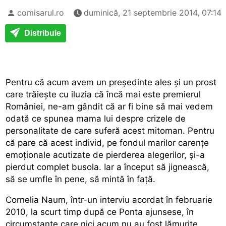
comisarul.ro
duminică, 21 septembrie 2014, 07:14
Distribuie
Pentru că acum avem un preşedinte ales şi un prost
care trăieşte cu iluzia că încă mai este premierul
României, ne-am gândit că ar fi bine să mai vedem
odată ce spunea mama lui despre crizele de
personalitate de care suferă acest mitoman. Pentru
că pare că acest individ, pe fondul marilor carenţe
emoţionale acutizate de pierderea alegerilor, şi-a
pierdut complet busola. Iar a început să jignească,
să se umfle în pene, să mintă în faţă.
Cornelia Naum, într-un interviu acordat în februarie
2010, la scurt timp după ce Ponta ajunsese, în
circumstanţe care nici acum nu au fost lămurite,