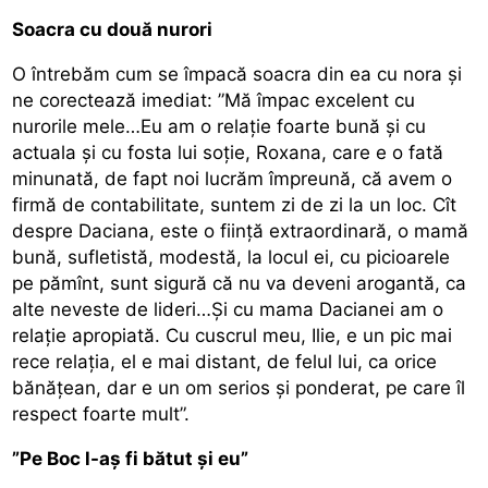
Soacra cu două nurori
O întrebăm cum se împacă soacra din ea cu nora și
ne corectează imediat: ”Mă împac excelent cu
nurorile mele…Eu am o relație foarte bună și cu
actuala și cu fosta lui soție, Roxana, care e o fată
minunată, de fapt noi lucrăm împreună, că avem o
firmă de contabilitate, suntem zi de zi la un loc. Cît
despre Daciana, este o ființă extraordinară, o mamă
bună, sufletistă, modestă, la locul ei, cu picioarele
pe pămînt, sunt sigură că nu va deveni arogantă, ca
alte neveste de lideri…Și cu mama Dacianei am o
relație apropiată. Cu cuscrul meu, Ilie, e un pic mai
rece relația, el e mai distant, de felul lui, ca orice
bănățean, dar e un om serios și ponderat, pe care îl
respect foarte mult”.
”Pe Boc l-aș fi bătut și eu”