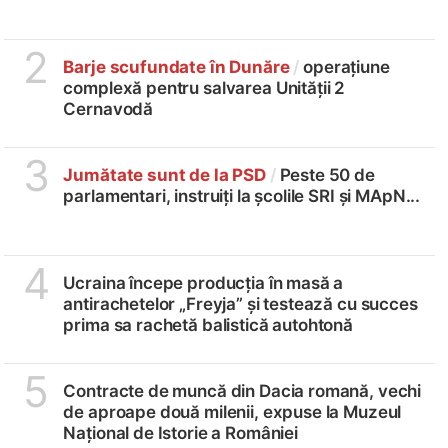
2
Barje scufundate în Dunăre
/
operațiune
complexă pentru salvarea Unității 2
Cernavodă
3
Jumătate sunt de la PSD
/
Peste 50 de
parlamentari, instruiți la școlile SRI și MApN...
4
Ucraina începe producția în masă a
antirachetelor „Freyja” și testează cu succes
prima sa rachetă balistică autohtonă
5
Contracte de muncă din Dacia romană, vechi
de aproape două milenii, expuse la Muzeul
Național de Istorie a României