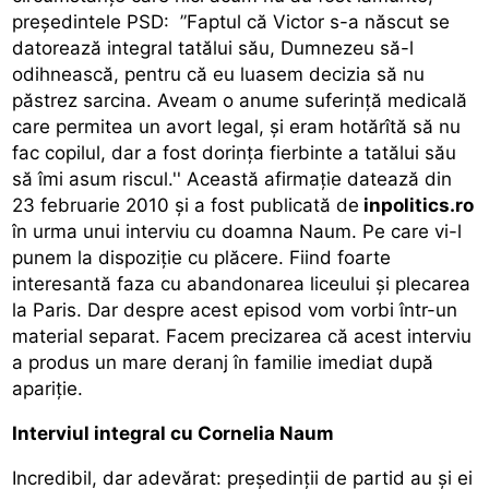
preşedintele PSD: ”Faptul că Victor s-a născut se
datorează integral tatălui său, Dumnezeu să-l
odihnească, pentru că eu luasem decizia să nu
păstrez sarcina. Aveam o anume suferință medicală
care permitea un avort legal, și eram hotărîtă să nu
fac copilul, dar a fost dorința fierbinte a tatălui său
să îmi asum riscul.'' Această afirmaţie datează din
23 februarie 2010 şi a fost publicată de
inpolitics.ro
în urma unui interviu cu doamna Naum. Pe care vi-l
punem la dispoziţie cu plăcere. Fiind foarte
interesantă faza cu abandonarea liceului şi plecarea
la Paris. Dar despre acest episod vom vorbi într-un
material separat. Facem precizarea că acest interviu
a produs un mare deranj în familie imediat după
apariţie.
Interviul integral cu Cornelia Naum
Incredibil, dar adevărat: președinții de partid au și ei