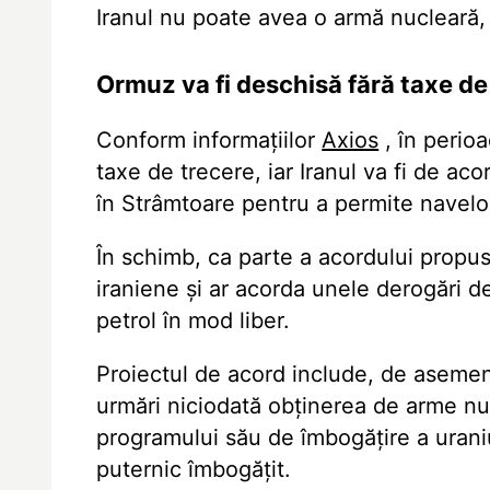
Iranul nu poate avea o armă nucleară, a
Ormuz va fi deschisă fără taxe de 
Conform informațiilor
Axios
, în perio
taxe de trecere, iar Iranul va fi de a
în Strâmtoare pentru a permite navelor
În schimb, ca parte a acordului propus
iraniene și ar acorda unele derogări d
petrol în mod liber.
Proiectul de acord include, de asemen
urmări niciodată obținerea de arme n
programului său de îmbogățire a uraniu
puternic îmbogățit.