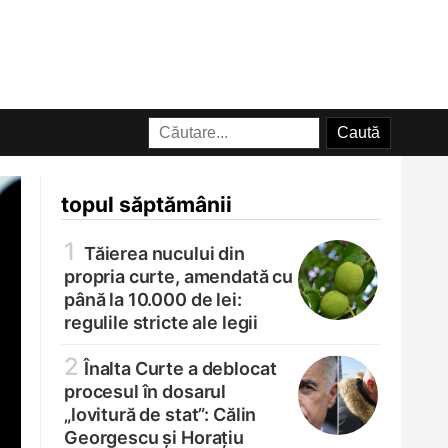
topul săptămânii
1
Tăierea nucului din
propria curte, amendată cu
până la 10.000 de lei:
regulile stricte ale legii
2
Înalta Curte a deblocat
procesul în dosarul
„lovitură de stat”: Călin
Georgescu și Horațiu