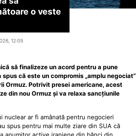
ea să
mătoare o veste
026, 12:05
nică să finalizeze un acord pentru a pune
 a spus că este un compromis „amplu negociat”
i Ormuz. Potrivit presei americane, acest
ze din nou Ormuz și va relaxa sancțiunile
i nuclear ar fi amânată pentru negocieri
r au spus pentru mai multe ziare din SUA că
a anumitor active iraniene din bănci din