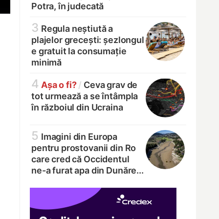
Potra, în judecată
3
Regula neștiută a
plajelor grecești: șezlongul
e gratuit la consumație
minimă
4
Așa o fi?
/
Ceva grav de
tot urmează a se întâmpla
în războiul din Ucraina
5
Imagini din Europa
pentru prostovanii din Ro
care cred că Occidentul
ne-a furat apa din Dunăre...