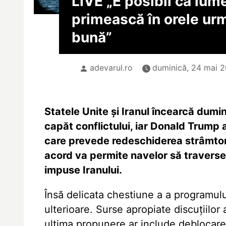
LIVE „E posibil ca lum
primească în orele ur
bună”
adevarul.ro
duminică, 24 mai 2
Statele Unite și Iranul încearcă dumi
capăt conflictului, iar Donald Trump
care prevede redeschiderea strâmtori
acord va permite navelor să traverse
impuse Iranului.
Însă delicata chestiune a a programulu
ulterioare. Surse apropiate discuțiilo
ultima propunere ar include deblocare