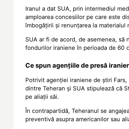
Iranul a dat SUA, prin intermediul medi
amploarea concesiilor pe care este di
îmbogățirii și renunțarea la materialul
SUA ar fi de acord, de asemenea, să n
fondurilor iraniene în perioada de 60 d
Ce spun agențiile de presă iranie
Potrivit agenției iraniene de știri F
dintre Teheran și SUA stipulează că Sta
pe aliații săi.
În contrapartidă, Teheranul se angajea
preventivă asupra americanilor sau aliaț