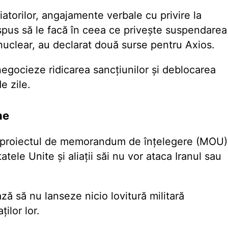
atorilor, angajamente verbale cu privire la
spus să le facă în ceea ce privește suspendarea
 nuclear, au declarat două surse pentru Axios.
egocieze ridicarea sancțiunilor și deblocarea
e zile.
ne
ars, proiectul de memorandum de înțelegere (MOU)
tele Unite și aliații săi nu vor ataca Iranul sau
ză să nu lanseze nicio lovitură militară
ilor lor.