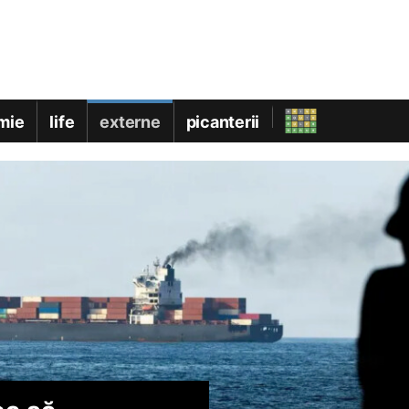
mie
life
externe
picanterii