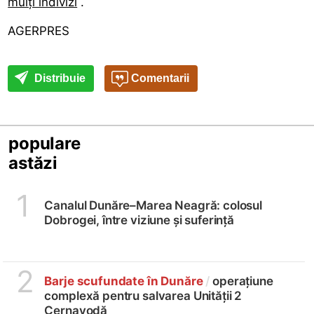
mulți indivizi
.
AGERPRES
Distribuie
Comentarii
populare
astăzi
1
Canalul Dunăre–Marea Neagră: colosul
Dobrogei, între viziune și suferință
2
Barje scufundate în Dunăre
/
operațiune
complexă pentru salvarea Unității 2
Cernavodă