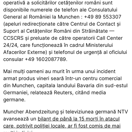
operativă a solicitărilor cetățenilor români sunt
disponibile numerele de telefon ale Consulatului
General al României la Munchen : +49 89 553307
(apeluri redirecționate către Centrul de Contact și
Suport al Cetățenilor Români din Străinătate —
CCSCRS și preluate de către operatorii Call Center
24/24, care funcționează în cadrul Ministerului
Afacerilor Externe) și telefonul de urgență al oficiului
consular +49 1602087789.
Mai mulți oameni au murit în urma unui incident
armat produs vineri seară într-un centru comercial
din Munchen, capitala landului Bavaria din sud-estul
Germaniei, relatează Reuters, citând media
germane.
Muncher Abendzeitung și televiziunea germană NTV
avansează un
bilanț de până la 15 morți în atacul
care, potrivit poliției locale, ar fi fost comis de mai