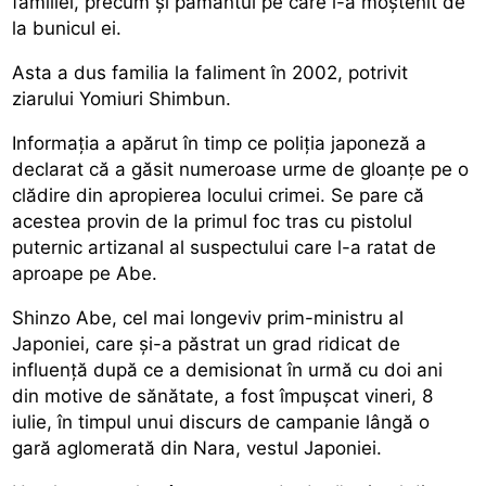
familiei, precum şi pământul pe care l-a moştenit de
la bunicul ei.
Asta a dus familia la faliment în 2002, potrivit
ziarului Yomiuri Shimbun.
Informaţia a apărut în timp ce poliţia japoneză a
declarat că a găsit numeroase urme de gloanţe pe o
clădire din apropierea locului crimei. Se pare că
acestea provin de la primul foc tras cu pistolul
puternic artizanal al suspectului care l-a ratat de
aproape pe Abe.
Shinzo Abe, cel mai longeviv prim-ministru al
Japoniei, care şi-a păstrat un grad ridicat de
influenţă după ce a demisionat în urmă cu doi ani
din motive de sănătate, a fost împuşcat vineri, 8
iulie, în timpul unui discurs de campanie lângă o
gară aglomerată din Nara, vestul Japoniei.