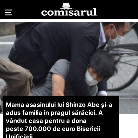
Mama asasinului lui Shinzo Abe şi-a
adus familia în pragul sărăciei. A
vândut casa pentru a dona
peste 700.000 de euro Bisericii
Unificării