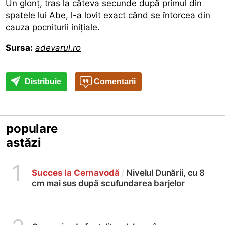
Un glonţ, tras la câteva secunde după primul din
spatele lui Abe, l-a lovit exact când se întorcea din
cauza pocniturii iniţiale.
Sursa:
adevarul.ro
Distribuie
Comentarii
populare
astăzi
1
Succes la Cernavodă
/
Nivelul Dunării, cu 8
cm mai sus după scufundarea barjelor