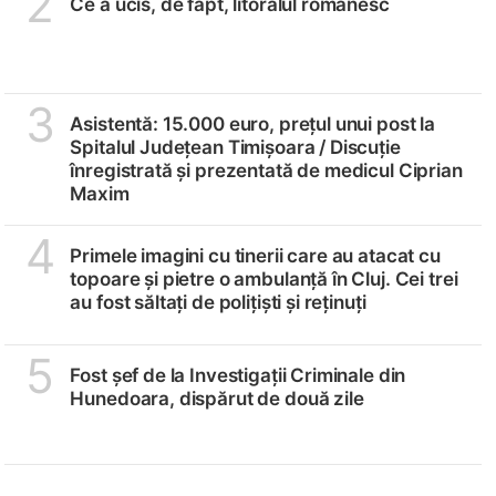
2
Ce a ucis, de fapt, litoralul românesc
3
Asistentă: 15.000 euro, prețul unui post la
Spitalul Județean Timișoara /
Discuție
înregistrată și prezentată de medicul Ciprian
Maxim
4
Primele imagini cu tinerii care au atacat cu
topoare și pietre o ambulanță în Cluj. Cei trei
au fost săltați de polițiști și reținuți
5
Fost șef de la Investigații Criminale din
Hunedoara, dispărut de două zile