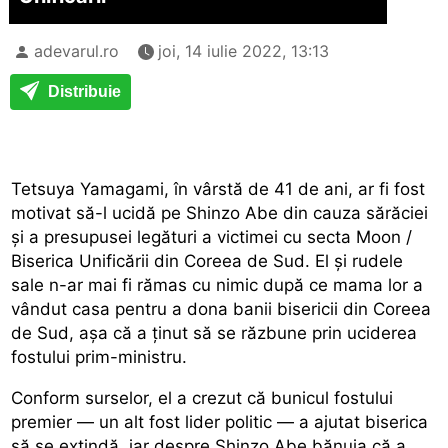
adevarul.ro
joi, 14 iulie 2022, 13:13
Distribuie
Tetsuya Yamagami, în vârstă de 41 de ani, ar fi fost
motivat să-l ucidă pe Shinzo Abe din cauza sărăciei
şi a presupusei legături a victimei cu secta Moon /
Biserica Unificării din Coreea de Sud. El şi rudele
sale n-ar mai fi rămas cu nimic după ce mama lor a
vândut casa pentru a dona banii bisericii din Coreea
de Sud, aşa că a ţinut să se răzbune prin uciderea
fostului prim-ministru.
Conform surselor, el a crezut că bunicul fostului
premier — un alt fost lider politic — a ajutat biserica
să se extindă, iar despre Shinzo Abe bănuia că a