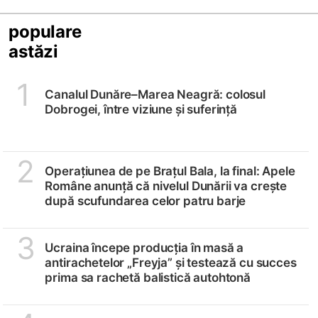
populare
astăzi
1
Canalul Dunăre–Marea Neagră: colosul
Dobrogei, între viziune și suferință
2
Operațiunea de pe Brațul Bala, la final: Apele
Române anunță că nivelul Dunării va crește
după scufundarea celor patru barje
3
Ucraina începe producția în masă a
antirachetelor „Freyja” și testează cu succes
prima sa rachetă balistică autohtonă