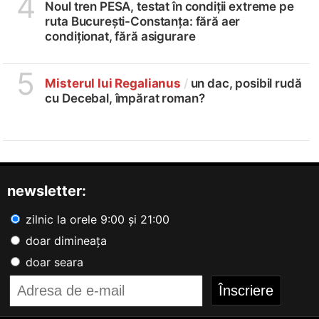
4
Noul tren PESA, testat în condiții extreme pe
ruta București-Constanța: fără aer
condiționat, fără asigurare
5
Misterul lui Regalianus
/
un dac, posibil rudă
cu Decebal, împărat roman?
newsletter:
zilnic la orele 9:00 și 21:00
doar dimineața
doar seara