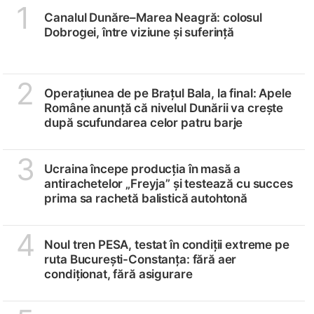
1
Canalul Dunăre–Marea Neagră: colosul
Dobrogei, între viziune și suferință
2
Operațiunea de pe Brațul Bala, la final: Apele
Române anunță că nivelul Dunării va crește
după scufundarea celor patru barje
3
Ucraina începe producția în masă a
antirachetelor „Freyja” și testează cu succes
prima sa rachetă balistică autohtonă
4
Noul tren PESA, testat în condiții extreme pe
ruta București-Constanța: fără aer
condiționat, fără asigurare