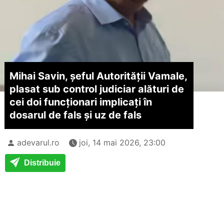
Mihai Savin, șeful Autorității Vamale,
plasat sub control judiciar alături de
cei doi funcționari implicaţi în
dosarul de fals şi uz de fals
adevarul.ro
joi, 14 mai 2026, 23:00
Distribuie