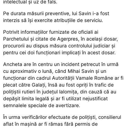
intelectual și uz de fals.
Pe durata măsurii preventive, lui Savin i-a fost
interzis să își exercite atribuțiile de serviciu.
Potrivit informațiilor furnizate de oficiali ai
Parchetului și citate de Agerpres, în același dosar,
procurorii au dispus măsura controlului judiciar și
pentru cei doi funcţionari implicaţi în acest dosar.
Ancheta are în centru un incident petrecut în urmă
cu aproximativ o lună, când Mihai Savin şi un
funcţionar din cadrul Autorității Vamale Române ar fi
plecat către Galați, însă au fost opriți în trafic de
polițiștii rutieri în județul Ialomița, din cauză că au
depăşit limita legală și ar fi utilizat nejustificat
semnalele speciale de avertizare.
În urma verificărilor efectuate de polițiști, consilierul
aflat în mașină ar fi rămas fără permis de