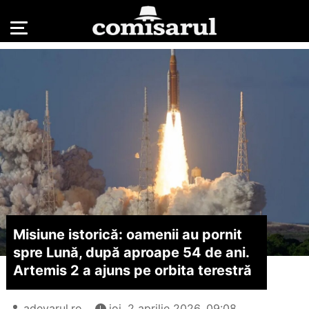
Misiune istorică: oamenii au pornit
spre Lună, după aproape 54 de ani.
Artemis 2 a ajuns pe orbita terestră
adevarul.ro
joi, 2 aprilie 2026, 09:08