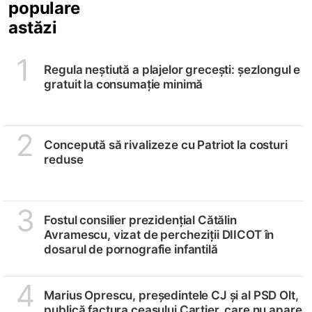
populare
astăzi
1
Regula neștiută a plajelor grecești: șezlongul e
gratuit la consumație minimă
2
Concepută să rivalizeze cu Patriot la costuri
reduse
3
Fostul consilier prezidențial Cătălin
Avramescu, vizat de percheziții DIICOT în
dosarul de pornografie infantilă
4
Marius Oprescu, președintele CJ și al PSD Olt,
publică factura ceasului Cartier, care nu apare