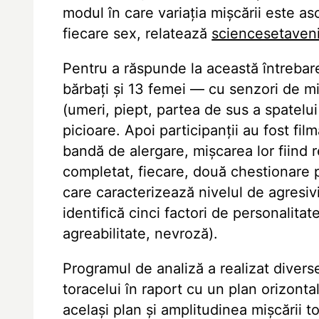
modul în care variația mișcării este as
fiecare sex, relatează
sciencesetavenir
Pentru a răspunde la această întrebare
bărbați și 13 femei — cu senzori de mi
(umeri, piept, partea de sus a spatelui)
picioare. Apoi participanții au fost fi
bandă de alergare, mișcarea lor fiind r
completat, fiecare, două chestionare 
care caracterizează nivelul de agresivit
identifică cinci factori de personalitat
agreabilitate, nevroză).
Programul de analiză a realizat divers
toracelui în raport cu un plan orizonta
același plan și amplitudinea mișcării t