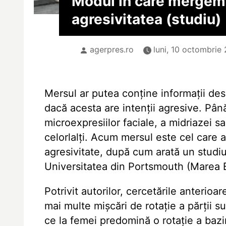
Modul în care mergem
agresivitatea (studiu)
agerpres.ro
luni, 10 octombrie 
Mersul ar putea conține informații des
dacă acesta are intenții agresive. Pân
microexpresiilor faciale, a midriazei sa
celorlalți. Acum mersul este cel care a
agresivitate, după cum arată un studi
Universitatea din Portsmouth (Marea B
Potrivit autorilor, cercetările anterio
mai multe mișcări de rotație a părții s
ce la femei predomină o rotație a bazin