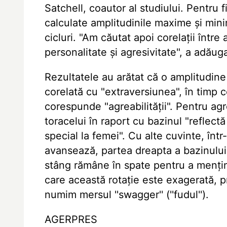
Satchell, coautor al studiului. Pentru
calculate amplitudinile maxime și mini
cicluri. "Am căutat apoi corelații între 
personalitate și agresivitate", a adăug
Rezultatele au arătat că o amplitudine 
corelată cu "extraversiunea", în timp c
corespunde "agreabilității". Pentru agr
toracelui în raport cu bazinul "reflectă 
special la femei". Cu alte cuvinte, înt
avansează, partea dreapta a bazinulu
stâng rămâne în spate pentru a mențin
care această rotație este exagerată, 
numim mersul ''swagger'' (''fudul'').
AGERPRES