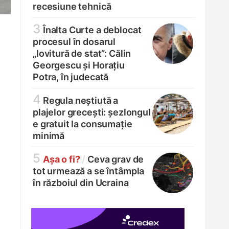
recesiune tehnică
3
Înalta Curte a deblocat
procesul în dosarul
„lovitură de stat”: Călin
Georgescu și Horațiu
Potra, în judecată
4
Regula neștiută a
plajelor grecești: șezlongul
e gratuit la consumație
minimă
5
Așa o fi?
/
Ceva grav de
tot urmează a se întâmpla
în războiul din Ucraina