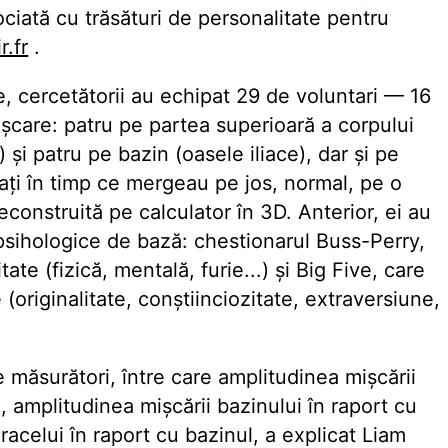
ociată cu trăsături de personalitate pentru
.fr
.
, cercetătorii au echipat 29 de voluntari — 16
șcare: patru pe partea superioară a corpului
 și patru pe bazin (oasele iliace), dar și pe
lmați în timp ce mergeau pe jos, normal, pe o
econstruită pe calculator în 3D. Anterior, ei au
psihologice de bază: chestionarul Buss-Perry,
ate (fizică, mentală, furie...) și Big Five, care
e (originalitate, conștiinciozitate, extraversiune,
e măsurători, între care amplitudinea mișcării
l, amplitudinea mișcării bazinului în raport cu
oracelui în raport cu bazinul, a explicat Liam