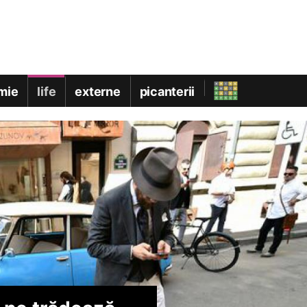
mie
life
externe
picanterii