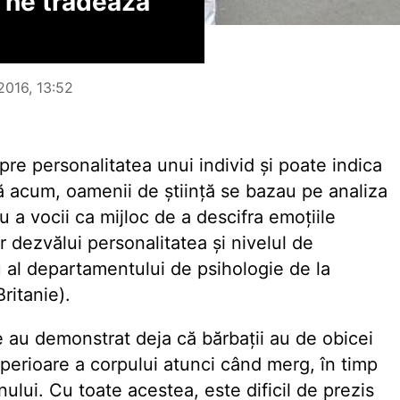
 ne trădează
2016, 13:52
pre personalitatea unui individ și poate indica
ă acum, oamenii de știință se bazau pe analiza
u a vocii ca mijloc de a descifra emoțiile
r dezvălui personalitatea și nivelul de
u al departamentului de psihologie de la
ritanie).
are au demonstrat deja că bărbații au de obicei
uperioare a corpului atunci când merg, în timp
ului. Cu toate acestea, este dificil de prezis