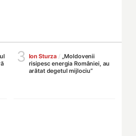
3
ul
Ion Sturza
/
„Moldovenii
ră
risipesc energia României, au
arătat degetul mijlociu”