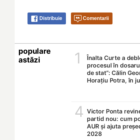
Distribuie
Comentarii
populare
1
Înalta Curte a deb
astăzi
procesul în dosarul
de stat”: Călin Geo
Horațiu Potra, în 
4
Victor Ponta revin
partid nou: cum p
AUR și ajuta președ
2028