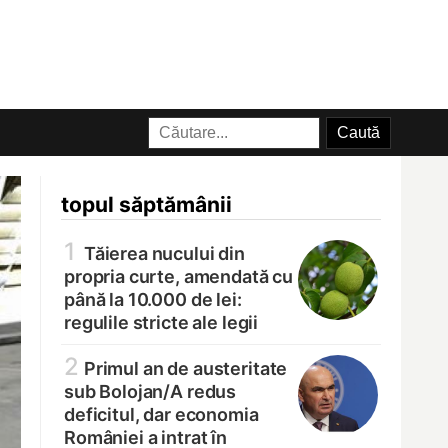
topul săptămânii
1
Tăierea nucului din
propria curte, amendată cu
până la 10.000 de lei:
regulile stricte ale legii
2
Primul an de austeritate
sub Bolojan/
A redus
deficitul, dar economia
României a intrat în