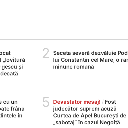
2
locat
Seceta severă dezvăluie Pod
 „lovitură
lui Constantin cel Mare, o ra
rgescu și
minune romană
judecată
5
e cu un
Devastator mesaj!
/
Fost
oate frâna
judecător suprem acuză
intele în
Curtea de Apel București de
„sabotaj” în cazul Negoiță