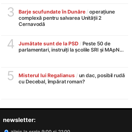
3
Barje scufundate în Dunăre
/
operațiune
complexă pentru salvarea Unității 2
Cernavodă
4
Jumătate sunt de la PSD
/
Peste 50 de
parlamentari, instruiți la școlile SRI și MApN...
5
Misterul lui Regalianus
/
un dac, posibil rudă
cu Decebal, împărat roman?
newsletter:
zilnic la orele 9:00 și 21:00