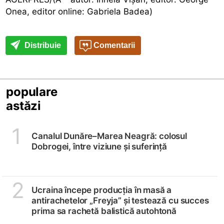
Onea, editor online: Gabriela Badea)
Distribuie
Comentarii
populare
astăzi
1
Canalul Dunăre–Marea Neagră: colosul
Dobrogei, între viziune și suferință
2
Ucraina începe producția în masă a
antirachetelor „Freyja” și testează cu succes
prima sa rachetă balistică autohtonă