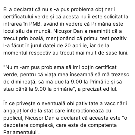
El a declarat că nu şi-a pus problema obţinerii
certificatului verde şi că acesta nu îi este solicitat la
intrarea în PMB, având în vedere că Primăria este
locul său de muncă. Nicuşor Dan a reamintit că a
trecut prin boală, menţionând că primul test pozitiv
l-a făcut în jurul datei de 20 aprilie, iar de la
momentul respectiv au trecut mai mult de şase luni.
"Nu mi-am pus problema să îmi obţin certificat
verde, pentru că viaţa mea înseamnă să mă trezesc
de dimineaţă, să mă duc la 9.00 la Primărie şi să
stau până la 9.00 la primărie", a precizat edilul.
În ce priveşte o eventuală obligativitate a vaccinării
angajaţilor de la stat care interacţionează cu
publicul, Nicuşor Dan a declarat că aceasta este "o
dezbatere complexă, care este de competenţa
Parlamentului".