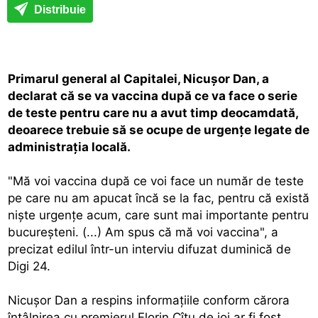
Distribuie
Primarul general al Capitalei, Nicuşor Dan, a
declarat că se va vaccina după ce va face o serie
de teste pentru care nu a avut timp deocamdată,
deoarece trebuie să se ocupe de urgenţe legate de
administraţia locală.
"Mă voi vaccina după ce voi face un număr de teste
pe care nu am apucat încă se la fac, pentru că există
nişte urgenţe acum, care sunt mai importante pentru
bucureşteni. (...) Am spus că mă voi vaccina", a
precizat edilul într-un interviu difuzat duminică de
Digi 24.
Nicuşor Dan a respins informaţiile conform cărora
întâlnirea cu premierul Florin Cîţu de joi ar fi fost