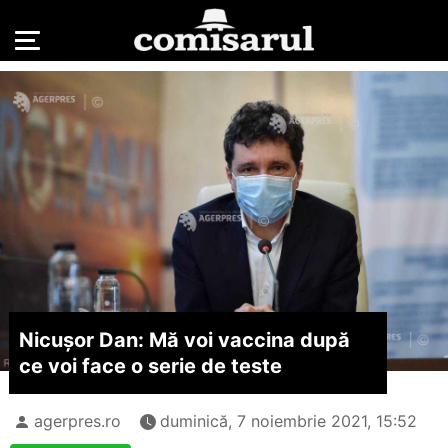
Nicuşor Dan: Mă voi vaccina după
ce voi face o serie de teste
agerpres.ro
duminică, 7 noiembrie 2021, 15:52