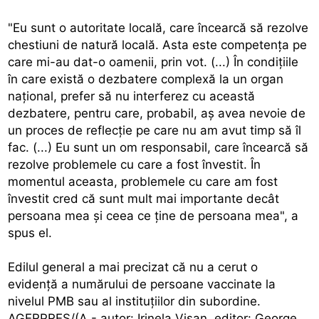
"Eu sunt o autoritate locală, care încearcă să rezolve
chestiuni de natură locală. Asta este competenţa pe
care mi-au dat-o oamenii, prin vot. (...) În condiţiile
în care există o dezbatere complexă la un organ
naţional, prefer să nu interferez cu această
dezbatere, pentru care, probabil, aş avea nevoie de
un proces de reflecţie pe care nu am avut timp să îl
fac. (...) Eu sunt un om responsabil, care încearcă să
rezolve problemele cu care a fost învestit. În
momentul aceasta, problemele cu care am fost
învestit cred că sunt mult mai importante decât
persoana mea şi ceea ce ţine de persoana mea", a
spus el.
Edilul general a mai precizat că nu a cerut o
evidenţă a numărului de persoane vaccinate la
nivelul PMB sau al instituţiilor din subordine.
AGERPRES/(A - autor: Irinela Vişan, editor: George