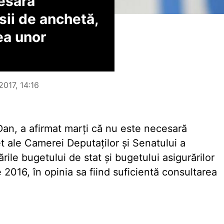
esară
sii de anchetă,
ea unor
2017, 14:16
an, a afirmat marți că nu este necesară
t ale Camerei Deputaților și Senatului a
cările bugetului de stat și bugetului asigurărilor
 2016, în opinia sa fiind suficientă consultarea