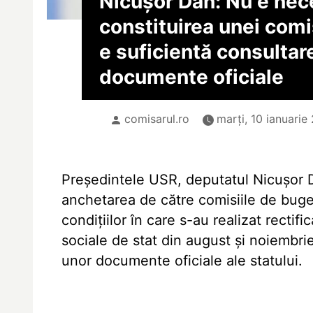
Nicușor Dan: Nu e nec
constituirea unei comi
e suficientă consultar
documente oficiale
comisarul.ro
marți, 10 ianuarie 
Președintele USR, deputatul Nicușor D
anchetarea de către comisiile de buge
condițiilor în care s-au realizat rectifi
sociale de stat din august și noiembrie
unor documente oficiale ale statului.