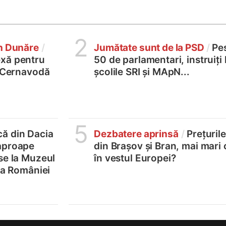
2
în Dunăre
/
Jumătate sunt de la PSD
/
Pe
xă pentru
50 de parlamentari, instruiți 
2 Cernavodă
școlile SRI și MApN...
5
ă din Dacia
Dezbatere aprinsă
/
Prețurile
aproape
din Brașov și Bran, mai mari 
se la Muzeul
în vestul Europei?
e a României