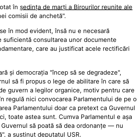
otat în
ședința de marți a Birourilor reunite ale
nei comisii de anchetă".
puse în mod evident, însă nu e necesară
 e suficientă consultarea unor documente
ndamentare, care au justificat acele rectificări
tară și democrația "încep să se degradeze",
nul să fi propus o lege de abilitare în care să
de guvern a legilor organice, motiv pentru care
 în regulă nici convocarea Parlamentului de pe o
carea Parlamentului doar ca pretext ca Guvernul
ci, toate astea sunt. Cumva Parlamentul e așa
a Guvernul să poată să dea ordonanțe — nu
ă", a susținut deputatul USR.