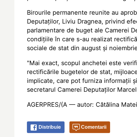
Birourile permanente reunite au aprob
Deputaților, Liviu Dragnea, privind e
parlamentare de buget ale Camerei Depu
condițiile în care s-au realizat rectific
sociale de stat din august și noiembri
"Mai exact, scopul anchetei este verifi
rectificările bugetelor de stat, mijloa
implicate, care pot furniza informații ș
secretarul Camerei Deputaților Marcel
AGERPRES/(A — autor: Cătălina Matei,
Distribuie
Comentarii