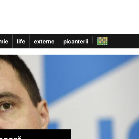
mie
life
externe
picanterii