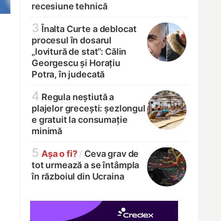
recesiune tehnică
3
Înalta Curte a deblocat
procesul în dosarul
„lovitură de stat”: Călin
Georgescu și Horațiu
Potra, în judecată
4
Regula neștiută a
plajelor grecești: șezlongul
e gratuit la consumație
minimă
5
Așa o fi?
/
Ceva grav de
tot urmează a se întâmpla
în războiul din Ucraina