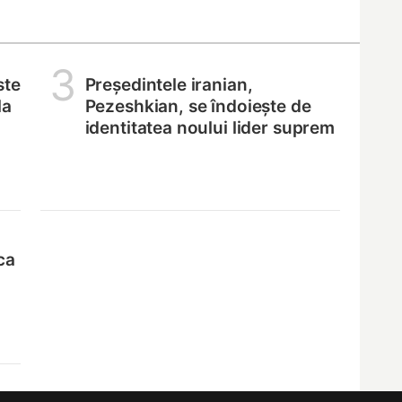
3
ste
Președintele iranian,
la
Pezeshkian, se îndoiește de
identitatea noului lider suprem
ca