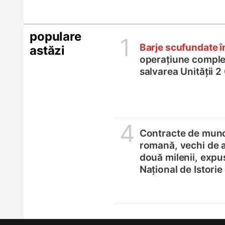
populare
1
Barje scufundate 
astăzi
operațiune comple
salvarea Unității 
4
Contracte de munc
romană, vechi de 
două milenii, expu
Național de Istori