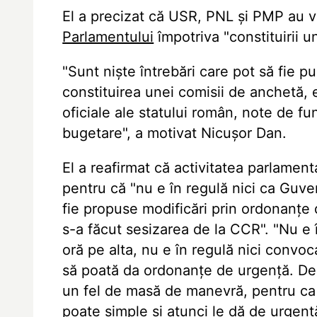
El a precizat că USR, PNL și PMP au v
Parlamentului
împotriva "constituirii u
"Sunt niște întrebări care pot să fie 
constituirea unei comisii de anchetă,
oficiale ale statului român, note de fu
bugetare", a motivat Nicușor Dan.
El a reafirmat că activitatea parlamen
pentru că "nu e în regulă nici ca Guver
fie propuse modificări prin ordonanțe 
s-a făcut sesizarea de la CCR". "Nu e
oră pe alta, nu e în regulă nici convo
să poată da ordonanțe de urgență. De
un fel de masă de manevră, pentru c
poate simple și atunci le dă de urgenț