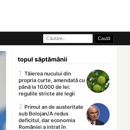
topul săptămânii
1
Tăierea nucului din
propria curte, amendată cu
până la 10.000 de lei:
regulile stricte ale legii
2
Primul an de austeritate
sub Bolojan/
A redus
deficitul, dar economia
României a intrat în