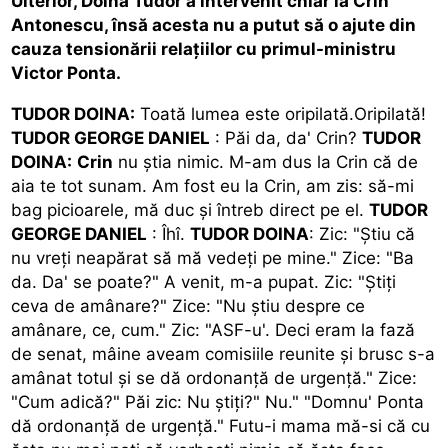
Ulterior, Doina Tudor a intervenit chiar la Crin
Antonescu, însă acesta nu a putut să o ajute din
cauza tensionării relaţiilor cu primul-ministru
Victor Ponta.
TUDOR DOINA:
Toată lumea este oripilată.Oripilată!
TUDOR GEORGE DANIEL
: Păi da, da' Crin?
TUDOR
DOINA:
Crin
nu ştia nimic. M-am dus la Crin că de
aia te tot sunam. Am fost eu la Crin, am zis: să-mi
bag picioarele, mă duc şi întreb direct pe el.
TUDOR
GEORGE DANIEL
: Îhî.
TUDOR DOINA
: Zic: "Ştiu că
nu vreţi neapărat să mă vedeţi pe mine." Zice: "Ba
da. Da' se poate?" A venit, m-a pupat. Zic: "Ştiţi
ceva de amânare?" Zice: "Nu ştiu despre ce
amânare, ce, cum." Zic: "ASF-u'. Deci eram la fază
de senat, mâine aveam comisiile reunite şi brusc s-a
amânat totul şi se dă ordonanţă de urgenţă." Zice:
"Cum adică?" Păi zic: Nu ştiţi?" Nu." "Domnu' Ponta
dă ordonanţă de urgenţă." Futu-i mama mă-si că cu