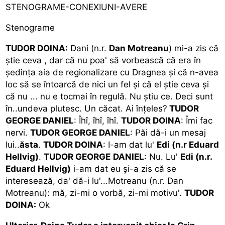
STENOGRAME-CONEXIUNI-AVERE
Stenograme
TUDOR DOINA:
Dani (n.r.
Dan Motreanu
) mi-a zis că
ştie ceva , dar că nu poa' să vorbească că era în
şedinţa aia de regionalizare cu Dragnea şi că n-avea
loc să se întoarcă de nici un fel şi că el ştie ceva şi
că nu ... nu e tocmai în regulă. Nu ştiu ce. Deci sunt
în..undeva plutesc. Un căcat. Ai înţeles?
TUDOR
GEORGE DANIEL
: Îhî, îhî, îhî.
TUDOR DOINA
: Îmi fac
nervi.
TUDOR GEORGE DANIEL
: Păi dă-i un mesaj
lui..
ăsta
.
TUDOR DOINA
: I-am dat lu'
Edi (n.r Eduard
Hellvig)
.
TUDOR GEORGE
DANIEL
: Nu. Lu'
Edi (n.r.
Eduard Hellvig)
i-am dat eu şi-a zis că se
interesează, da' dă-i lu'...Motreanu (n.r. Dan
Motreanu): mă, zi-mi o vorbă, zi-mi motivu'.
TUDOR
DOINA:
Ok