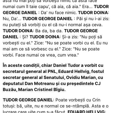
ăsta nu mai poţi să vorbeşti nimic că ăsta face
numai cum îl taie capu', că aia, că aia." Era...
TUDOR
GEORGE DANIEL
: Da' nu face nimic.
TUDOR DOINA
:
Nu, Da'...
TUDOR GEORGE DANIEL
: Păi şi nu i-ai zis:
nu puteţi să vorbiţi cu el că nu-i normal aşa ceva.
TUDOR DOINA
: Ba da, ba da.
TUDOR GEORGE
DANIEL
: Şi?
TUDOR DOINA
: Şi-a zis: "Nu poţi să
vorbeşti cu el." Zice: "Nu se poate vorbi cu el. Eu nu
mai am ce să vorbesc cu el." Zice: "Nu se poate
vorbi. Face numai ce vrea, cum vrea."
În aceste condiţii, chiar Daniel Tudor a vorbit cu
secretarul general al PNL, Eduard Hellvig, fostul
secretar general al Senatului, Ovidiu Marian, cu
deputatul Dan Motreanu şi cu preşedintele CJ
Buzău, Marian Cristinel Bîgiu.
TUDOR GEORGE DANIEL
: Poate vorbeşti cu Crin
totuşi: bă, uite, nu e normal ce se-ntâmplă. Asta e o
lucrare care uite cum s-a făcut.
EDUARD HELLVIG
: