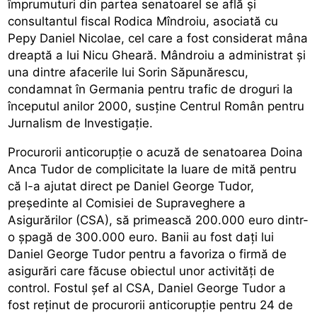
împrumuturi din partea senatoarel se află și
consultantul fiscal Rodica Mîndroiu, asociată cu
Pepy Daniel Nicolae, cel care a fost considerat mâna
dreaptă a lui Nicu Gheară. Mândroiu a administrat și
una dintre afacerile lui Sorin Săpunărescu,
condamnat în Germania pentru trafic de droguri la
începutul anilor 2000, susține Centrul Român pentru
Jurnalism de Investigație.
Procurorii anticorupție o acuză de senatoarea Doina
Anca Tudor de complicitate la luare de mită pentru
că l-a ajutat direct pe Daniel George Tudor,
preşedinte al Comisiei de Supraveghere a
Asigurărilor (CSA), să primească 200.000 euro dintr-
o șpagă de 300.000 euro. Banii au fost dați lui
Daniel George Tudor pentru a favoriza o firmă de
asigurări care făcuse obiectul unor activităţi de
control. Fostul șef al CSA, Daniel George Tudor a
fost reținut de procurorii anticorupție pentru 24 de