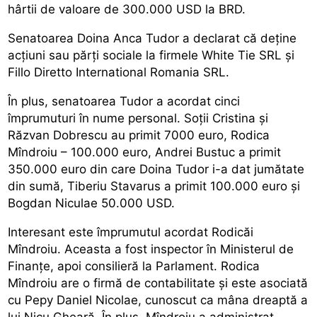
hârtii de valoare de 300.000 USD la BRD.
Senatoarea Doina Anca Tudor a declarat că deține
acțiuni sau părți sociale la firmele White Tie SRL și
Fillo Diretto International Romania SRL.
În plus, senatoarea Tudor a acordat cinci
împrumuturi în nume personal. Soții Cristina și
Răzvan Dobrescu au primit 7000 euro, Rodica
Mîndroiu – 100.000 euro, Andrei Bustuc a primit
350.000 euro din care Doina Tudor i-a dat jumătate
din sumă, Tiberiu Stavarus a primit 100.000 euro și
Bogdan Niculae 50.000 USD.
Interesant este împrumutul acordat Rodicăi
Mîndroiu. Aceasta a fost inspector în Ministerul de
Finanțe, apoi consilieră la Parlament. Rodica
Mîndroiu are o firmă de contabilitate și este asociată
cu Pepy Daniel Nicolae, cunoscut ca mâna dreaptă a
lui Nicu Gheară. În plus, Mîndroiu a administrat