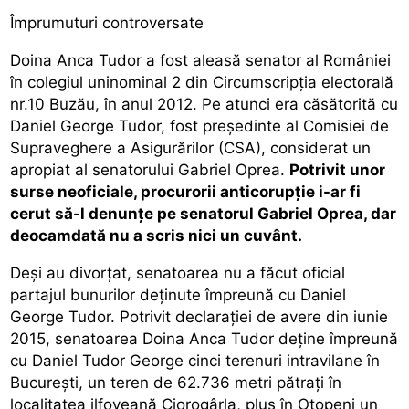
Împrumuturi controversate
Doina Anca Tudor a fost aleasă senator al României
în colegiul uninominal 2 din Circumscripţia electorală
nr.10 Buzău, în anul 2012. Pe atunci era căsătorită cu
Daniel George Tudor, fost președinte al Comisiei de
Supraveghere a Asigurărilor (CSA), considerat un
apropiat al senatorului Gabriel Oprea.
Potrivit unor
surse neoficiale, procurorii anticorupție i-ar fi
cerut să-l denunțe pe senatorul Gabriel Oprea, dar
deocamdată nu a scris nici un cuvânt.
Deși au divorțat, senatoarea nu a făcut oficial
partajul bunurilor deținute împreună cu Daniel
George Tudor. Potrivit declarației de avere din iunie
2015, senatoarea Doina Anca Tudor deține împreună
cu Daniel Tudor George cinci terenuri intravilane în
București, un teren de 62.736 metri pătrați în
localitatea ilfoveană Ciorogârla, plus în Otopeni un