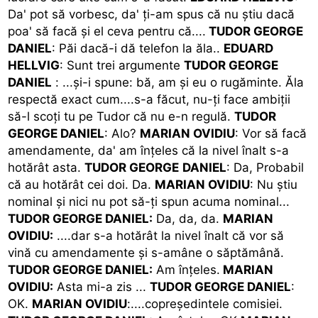
Da' pot să vorbesc, da' ţi-am spus că nu ştiu dacă
poa' să facă şi el ceva pentru că....
TUDOR GEORGE
DANIEL
: Păi dacă-i dă telefon la ăla..
EDUARD
HELLVIG
: Sunt trei argumente
TUDOR GEORGE
DANIEL
: ...şi-i spune: bă, am şi eu o rugăminte. Ăla
respectă exact cum....s-a făcut, nu-ţi face ambiţii
să-l scoţi tu pe Tudor că nu e-n regulă.
TUDOR
GEORGE DANIEL
: Alo?
MARIAN OVIDIU
: Vor să facă
amendamente, da' am înţeles că la nivel înalt s-a
hotărât asta.
TUDOR GEORGE
DANIEL
: Da, Probabil
că au hotărât cei doi. Da.
MARIAN OVIDIU
: Nu ştiu
nominal şi nici nu pot să-ţi spun acuma nominal...
TUDOR GEORGE DANIEL:
Da, da, da.
MARIAN
OVIDIU:
....dar s-a hotărât la nivel înalt că vor să
vină cu amendamente şi s-amâne o săptămână.
TUDOR GEORGE DANIEL:
Am înţeles.
MARIAN
OVIDIU:
Asta mi-a zis ...
TUDOR GEORGE DANIEL
:
OK.
MARIAN OVIDIU
:....copreşedintele comisiei.