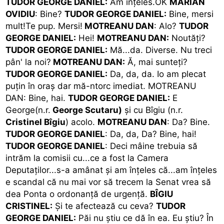
TUDOR GEORGE DANIEL:
Am înţeles.OK
MARIAN
OVIDIU
: Bine?
TUDOR GEORGE DANIEL:
Bine, mersi
mult!Te pup. Mersi!
MOTREANU DAN
: Alo?
TUDOR
GEORGE DANIEL:
Hei!
MOTREANU DAN:
Noutăţi?
TUDOR GEORGE DANIEL:
Mă...da. Diverse. Nu treci
pân' la noi?
MOTREANU DAN:
Ă, mai sunteţi?
TUDOR GEORGE DANIEL:
Da, da, da. Io am plecat
puţin în oraş dar mă-ntorc imediat. MOTREANU
DAN: Bine, hai.
TUDOR GEORGE DANIEL:
E
George(n.r.
George Scutaru)
şi cu Bîgiu (n.r.
Cristinel Bîgiu
) acolo.
MOTREANU DAN
: Da? Bine.
TUDOR GEORGE DANIEL
: Da, da, Da? Bine, hai!
TUDOR GEORGE DANIEL
: Deci mâine trebuia să
intrăm la comisii cu...ce a fost la Camera
Deputaţilor...s-a amânat şi am înţeles că...am înţeles
e scandal că nu mai vor să trecem la Senat vrea să
dea Ponta o ordonanţă de urgenţă.
BÎGIU
CRISTINEL:
Şi te afectează cu ceva?
TUDOR
GEORGE DANIEL:
Păi nu ştiu ce dă în ea. Eu ştiu? În