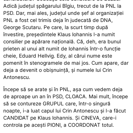
Adică județul șpăgarului Bîgiu, trecut de la PNL la
PSD. Dar, mai ales, județul unde șef al organizației
PNL a fost cel trimis deja în judecată de DNA,
George Scutaru. Pe care, la scurt timp după
învestire, președintele Klaus Iohannis l-a numit
consilier pe apărare națională. Că, deh, era bunul
prieten al unui alt numit de Iohannis într-o funcție
cheie, Eduard Hellvig. Edy, al cărui nume este
pomenit în stenogramele de mai jos. Cum apare, dar
deja a devenit o obișnuință, și numele lui Crin
Antonescu.
Începe să se arate și în PNL, așa cum vedem deja
de aproape un an în PSD, CLOACA. Mai mult, începe
să se contureze GRUPUL care, într-o singură
noapte, i-a luat capul lui Crin Antonescu și l-a făcut
CANDIDAT pe Klaus Iohannis. Și CINEVA, care-i
controla pe acești PIONI, a COORDONAT totul.