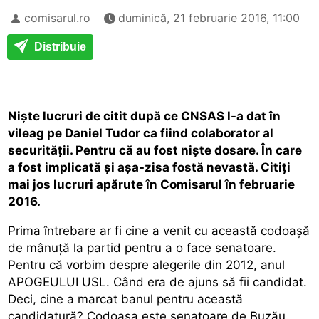
comisarul.ro
duminică, 21 februarie 2016, 11:00
Distribuie
Niște lucruri de citit după ce CNSAS l-a dat în
vileag pe Daniel Tudor ca fiind colaborator al
securității. Pentru că au fost niște dosare. În care
a fost implicată și așa-zisa fostă nevastă. Citiți
mai jos lucruri apărute în Comisarul în februarie
2016.
Prima întrebare ar fi cine a venit cu această codoașă
de mânuță la partid pentru a o face senatoare.
Pentru că vorbim despre alegerile din 2012, anul
APOGEULUI USL. Când era de ajuns să fii candidat.
Deci, cine a marcat banul pentru această
candidatură? Codoașa este senatoare de Buzău.