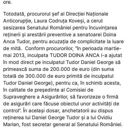
ore.
Totodată, procurorul șef al Direcției Naționale
Anticorupție, Laura Codruța Koveși, a cerut
sesizarea Senatului României pentru încuvințarea
reținerii și arestării preventive a senatoarei Doina
Anca Tudor, pentru acuzația de complicitate la luare
de mită. Conform procurorilor, “în perioada martie-
mai 2013, inculpata TUDOR DOINA ANCA l-a ajutat
în mod direct pe inculpatul Tudor Daniel George să
primească suma de 200.000 de euro (din suma
totală de 300.000 de euro primită de inculpatul
Tudor Daniel George), pentru ca, în schimb acesta,
în calitate de preşedinte al Comisiei de
Supraveghere a Asigurărilor, să favorizeze o firmă
de asigurări care făcuse obiectul unor activităţi de
control”. În același dosar, anchetatorii au dispus
reținerea lui Daniel George Tudor și a lui Ovidiu
Marian, fost secretar general al Senatului României.