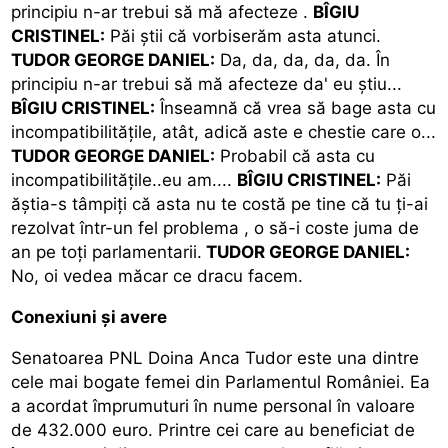
principiu n-ar trebui să mă afecteze .
BÎGIU
CRISTINEL:
Păi ştii că vorbiserăm asta atunci.
TUDOR GEORGE DANIEL:
Da, da, da, da, da. În
principiu n-ar trebui să mă afecteze da' eu ştiu...
BÎGIU CRISTINEL:
Înseamnă că vrea să bage asta cu
incompatibilităţile, atât, adică aste e chestie care o...
TUDOR GEORGE DANIEL:
Probabil că asta cu
incompatibilităţile..eu am....
BÎGIU CRISTINEL:
Păi
ăştia-s tâmpiţi că asta nu te costă pe tine că tu ţi-ai
rezolvat într-un fel problema , o să-i coste juma de
an pe toţi parlamentarii.
TUDOR GEORGE DANIEL:
No, oi vedea măcar ce dracu facem.
Conexiuni și avere
Senatoarea PNL Doina Anca Tudor este una dintre
cele mai bogate femei din Parlamentul României. Ea
a acordat împrumuturi în nume personal în valoare
de 432.000 euro. Printre cei care au beneficiat de