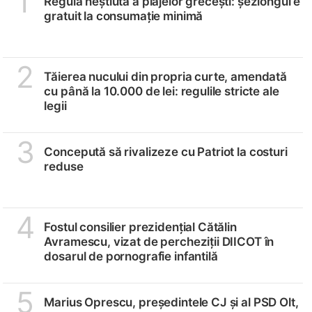
1
Regula neștiută a plajelor grecești: șezlongul e
gratuit la consumație minimă
2
Tăierea nucului din propria curte, amendată
cu până la 10.000 de lei: regulile stricte ale
legii
3
Concepută să rivalizeze cu Patriot la costuri
reduse
4
Fostul consilier prezidențial Cătălin
Avramescu, vizat de percheziții DIICOT în
dosarul de pornografie infantilă
5
Marius Oprescu, președintele CJ și al PSD Olt,