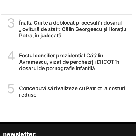
3
Înalta Curte a deblocat procesul în dosarul
„lovitură de stat”: Călin Georgescu și Horațiu
Potra, în judecată
4
Fostul consilier prezidențial Cătălin
Avramescu, vizat de percheziții DIICOT în
dosarul de pornografie infantilă
5
Concepută să rivalizeze cu Patriot la costuri
reduse
newsletter: