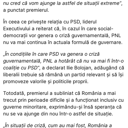
nu cred că vom ajunge la astfel de situaţii extreme”
,
a punctat premierul.
În ceea ce privește relația cu PSD, liderul
Executivului a reiterat că, în cazul în care social-
democrații vor genera o criză guvernamentală, PNL
nu va mai continua în actuala formulă de guvernare.
„În condiţiile în care PSD va genera o criză
guvernamentală, PNL a hotărât că nu va mai fi într-o
coaliţie cu PSD”
, a declarat Ilie Bolojan, adăugând că
liberalii trebuie să rămână un partid relevant și să își
promoveze valorile și politicile proprii.
Totodată, premierul a subliniat că România a mai
trecut prin perioade dificile și a funcționat inclusiv cu
guverne minoritare, exprimându-și însă speranța că
nu se va ajunge din nou într-o astfel de situație.
„În situaţii de criză, cum au mai fost, România a