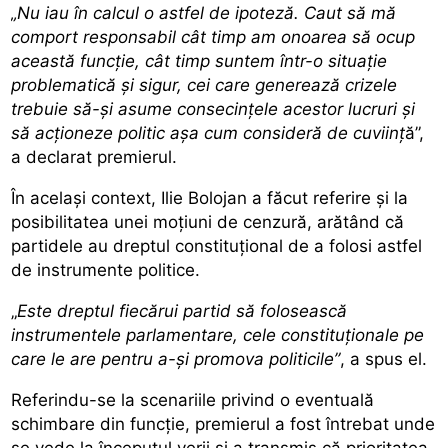
„Nu iau în calcul o astfel de ipoteză. Caut să mă
comport responsabil cât timp am onoarea să ocup
această funcţie, cât timp suntem într-o situaţie
problematică şi sigur, cei care generează crizele
trebuie să-şi asume consecinţele acestor lucruri şi
să acţioneze politic aşa cum consideră de cuviinţ
ă”,
a declarat premierul.
În același context, Ilie Bolojan a făcut referire și la
posibilitatea unei moțiuni de cenzură, arătând că
partidele au dreptul constituțional de a folosi astfel
de instrumente politice.
„
Este dreptul fiecărui partid să folosească
instrumentele parlamentare, cele constituţionale pe
care le are pentru a-şi promova politicile”
, a spus el.
Referindu-se la scenariile privind o eventuală
schimbare din funcție, premierul a fost întrebat unde
se vede la începutul verii și a transmis că prioritatea