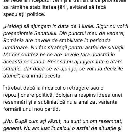
sa rămâne stabilitatea țării, evitând să facă
speculații politice.
„Haideţi să ajungem în data de 1 iunie. Sigur nu voi fi
preşedintele Senatului. Din punctul meu de vedere,
România are nevoie de stabilitate în perioada
următoare. Nu fac strategii pentru astfel de situaţii.
Mă concentrez pe ce are nevoie ţara noastră în
această perioadă. Sper să nu ajungem într-o atare
situaţie, dar dacă se va ajunge, se vor lua deciziile
atunci”,
a afirmat acesta.
Întrebat dacă ia în calcul o retragere sau o
repoziționare politică, Bolojan a respins ideea unei
resemnări și a subliniat că nu a analizat varianta
formării unui nou partid.
„Nu. După cum aţi văzut, nu sunt un om resemnat,
general. Nu am luat în calcul o astfel de situaţie şi