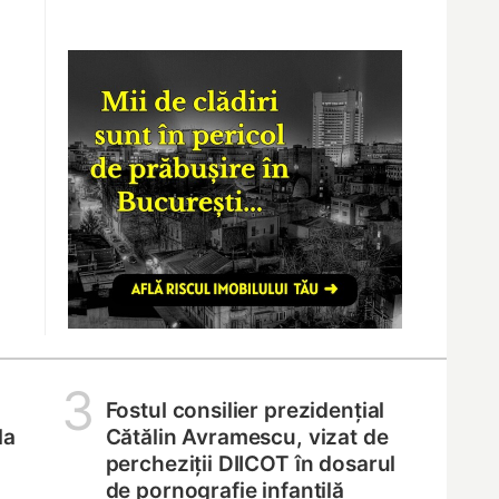
3
Fostul consilier prezidențial
la
Cătălin Avramescu, vizat de
percheziții DIICOT în dosarul
de pornografie infantilă