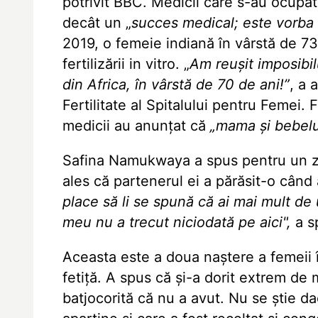
potrivit BBC. Medicii care s-au ocupat
decât un „
succes medical; este vorba 
2019, o femeie indiană în vârstă de 7
fertilizării in vitro. „
Am reușit imposibi
din Africa, în vârstă de 70 de ani!”
, a
Fertilitate
al Spitalului pentru Femei. 
medicii au anunțat că
„mama și bebelu
Safina Namukwaya a spus pentru un zia
ales că partenerul ei a părăsit-o când
place să li se spună că ai mai mult de
meu nu a trecut niciodată pe aici",
a s
Aceasta este a doua naștere a femeii î
fetiță. A spus că și-a dorit extrem de m
batjocorită că nu a avut. Nu se știe da