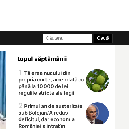
topul săptămânii
1
Tăierea nucului din
propria curte, amendată cu
până la 10.000 de lei:
regulile stricte ale legii
2
Primul an de austeritate
sub Bolojan/
A redus
deficitul, dar economia
României a intrat în