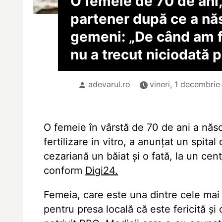
O femeie de 70 de ani,
partener după ce a nă
gemeni: „De când am f
nu a trecut niciodată p
adevarul.ro
vineri, 1 decembrie
O femeie în vârstă de 70 de ani a năs
fertilizare in vitro, a anunțat un spi
cezariană un băiat și o fată, la un centr
conform
Digi24.
Femeia, care este una dintre
cele mai
pentru presa locală că este fericită și