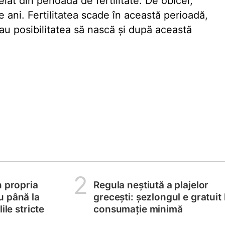
elat din perioada de fertilitate. De obicei,
 ani. Fertilitatea scade în această perioadă,
au posibilitatea să nască și după această
2
n propria
Regula neștiută a plajelor
u până la
grecești: șezlongul e gratuit 
ile stricte
consumație minimă