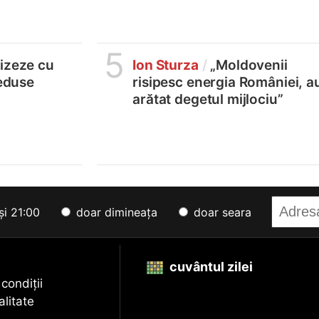
5
lizeze cu
Ion Sturza
/
„Moldovenii
reduse
risipesc energia României, a
arătat degetul mijlociu”
și 21:00
doar dimineața
doar seara
cuvântul zilei
 condiții
alitate