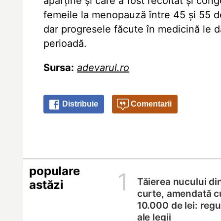
aparține și care a fost recoltat și cong
femeile la menopauză între 45 și 55 de
dar progresele făcute în medicină le d
perioadă.
Sursa:
adevarul.ro
Distribuie
Comentarii
populare
1
Tăierea nucului di
astăzi
curte, amendată c
10.000 de lei: regul
ale legii