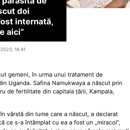
 părăsită de
scut doi
ost internată,
e aici”
 2023, 16:41
cut gemeni, în urma unui tratament de
tal din Uganda. Safina Namukwaya a născut prin
u de fertilitate din capitala țării, Kampala,
 în vârstă din lume
care a născut, a declarat
 că ce s-a întâmplat cu ea a fost un „miracol”,