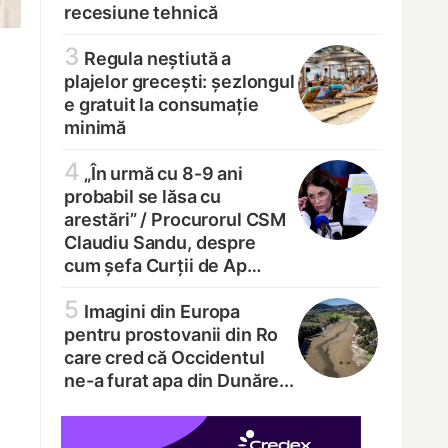
recesiune tehnică
3
Regula neștiută a
plajelor grecești: șezlongul
e gratuit la consumație
minimă
4
„În urmă cu 8-9 ani
probabil se lăsa cu
arestări” /
Procurorul CSM
Claudiu Sandu, despre
cum șefa Curții de Ap…
5
Imagini din Europa
pentru prostovanii din Ro
care cred că Occidentul
ne-a furat apa din Dunăre...