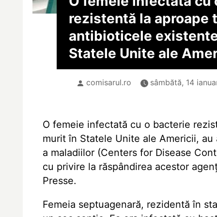
O femeie infectată cu 
rezistentă la aproape 
antibioticele existente
Statele Unite ale Amer
comisarul.ro
sâmbătă, 14 ianuar
O femeie infectată cu o bacterie rezis
murit în Statele Unite ale Americii, au
a maladiilor (Centers for Disease Con
cu privire la răspândirea acestor age
Presse.
Femeia septuagenară, rezidentă în sta