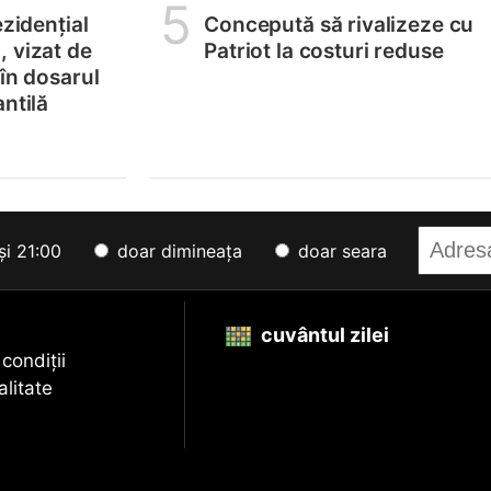
5
ezidențial
Concepută să rivalizeze cu
 vizat de
Patriot la costuri reduse
 în dosarul
ntilă
și 21:00
doar dimineața
doar seara
cuvântul zilei
 condiții
alitate