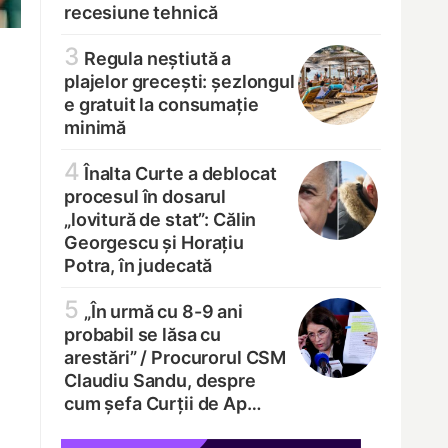
recesiune tehnică
3
Regula neștiută a
plajelor grecești: șezlongul
e gratuit la consumație
minimă
4
Înalta Curte a deblocat
procesul în dosarul
„lovitură de stat”: Călin
Georgescu și Horațiu
Potra, în judecată
5
„În urmă cu 8-9 ani
probabil se lăsa cu
arestări” /
Procurorul CSM
Claudiu Sandu, despre
cum șefa Curții de Ap…