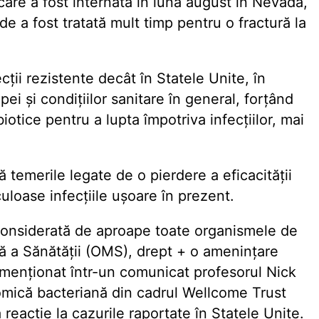
are a fost internată în luna august în Nevada,
de a fost tratată mult timp pentru o fractură la
cții rezistente decât în Statele Unite, în
pei și condițiilor sanitare în general, forțând
iotice pentru a lupta împotriva infecțiilor, mai
ă temerile legate de o pierdere a eficacității
culoase infecțiile ușoare în prezent.
considerată de aproape toate organismele de
lă a Sănătății (OMS), drept + o amenințare
menționat într-un comunicat profesorul Nick
omică bacteriană din cadrul Wellcome Trust
 reacție la cazurile raportate în Statele Unite.