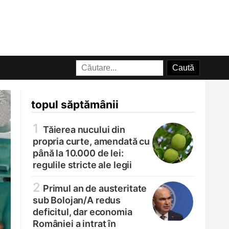
topul săptămânii
1
Tăierea nucului din
propria curte, amendată cu
până la 10.000 de lei:
regulile stricte ale legii
2
Primul an de austeritate
sub Bolojan/
A redus
deficitul, dar economia
României a intrat în