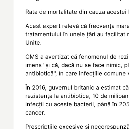
Rata de mortalitate din cauza acestei 
Acest expert relevă că frecvența mare a
tratamentului în unele țări au facilita
Unite.
OMS a avertizat că fenomenul de rezist
imens" și că, dacă nu se face nimic, pl
antibiotică'', în care infecțiile comune
În 2016, guvernul britanic a estimat c
rezistența la antibiotice, 10 de milio
infecții cu aceste bacterii, până în 2
cancer.
Prescripțiile excesive și necorespunzăt