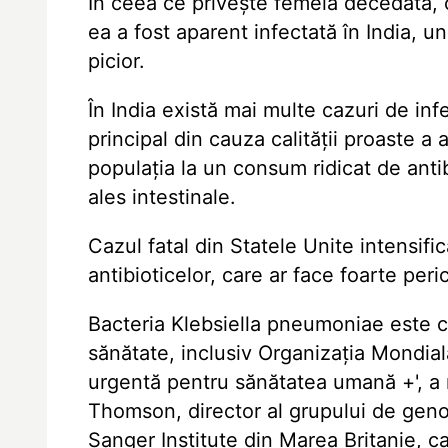
În ceea ce privește femeia decedată, c
ea a fost aparent infectată în India, un
picior.
În India există mai multe cazuri de infe
principal din cauza calității proaste a a
populația la un consum ridicat de antib
ales intestinale.
Cazul fatal din Statele Unite intensific
antibioticelor, care ar face foarte peri
Bacteria Klebsiella pneumoniae este 
sănătate, inclusiv Organizația Mondia
urgentă pentru sănătatea umană +', a 
Thomson, director al grupului de gen
Sanger Institute din Marea Britanie, ca