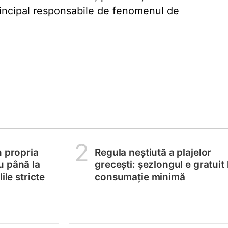
principal responsabile de fenomenul de
2
n propria
Regula neștiută a plajelor
u până la
grecești: șezlongul e gratuit 
ile stricte
consumație minimă