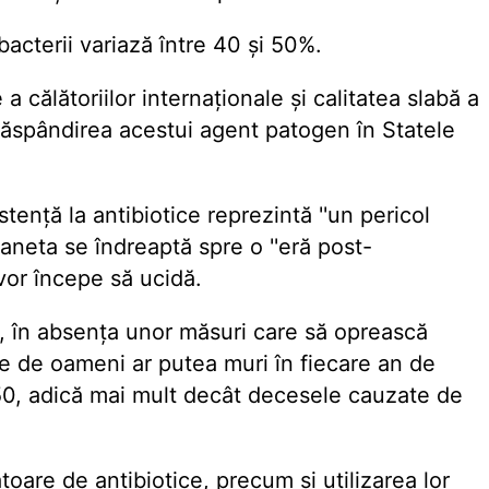
bacterii variază între 40 și 50%.
 călătoriilor internaționale și calitatea slabă a
t răspândirea acestui agent patogen în Statele
ență la antibiotice reprezintă ''un pericol
aneta se îndreaptă spre o ''eră post-
 vor începe să ucidă.
ă, în absența unor măsuri care să oprească
ane de oameni ar putea muri în fiecare an de
050, adică mai mult decât decesele cauzate de
oare de antibiotice, precum și utilizarea lor