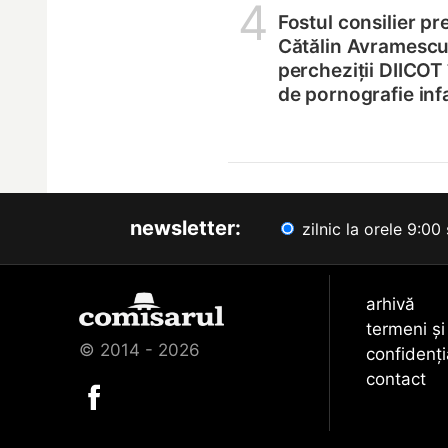
4
Fostul consilier pr
Cătălin Avramescu,
percheziții DIICOT
de pornografie infa
newsletter:
zilnic la orele 9:00 
arhivă
termeni și
© 2014 - 2026
confidenți
contact