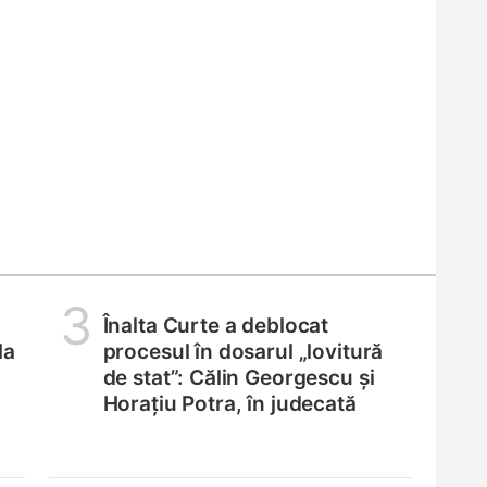
3
Înalta Curte a deblocat
la
procesul în dosarul „lovitură
de stat”: Călin Georgescu și
Horațiu Potra, în judecată