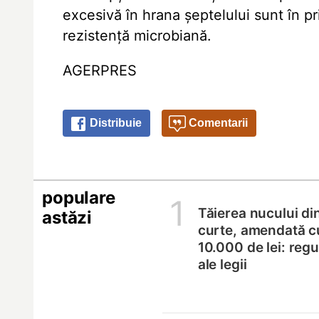
excesivă în hrana șeptelului sunt în 
rezistență microbiană.
AGERPRES
Distribuie
Comentarii
populare
1
Tăierea nucului di
astăzi
curte, amendată c
10.000 de lei: regul
ale legii