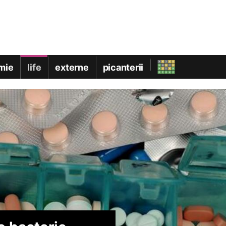
mie
life
externe
picanterii