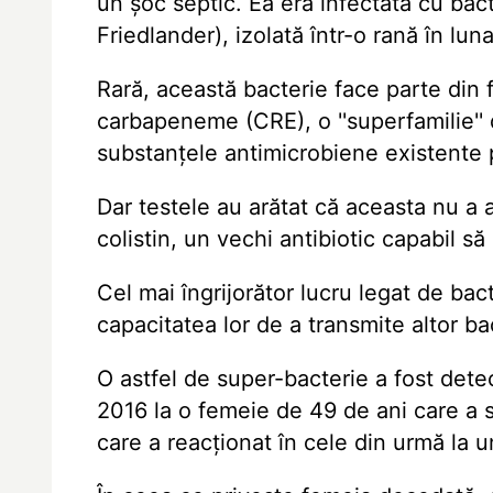
un șoc septic. Ea era infectată cu bact
Friedlander), izolată într-o rană în lun
Rară, această bacterie face parte din 
carbapeneme (CRE), o ''superfamilie'' 
substanțele antimicrobiene existente 
Dar testele au arătat că aceasta nu a 
colistin, un vechi antibiotic capabil s
Cel mai îngrijorător lucru legat de ba
capacitatea lor de a transmite altor bac
O astfel de super-bacterie a fost dete
2016 la o femeie de 49 de ani care a su
care a reacționat în cele din urmă la u