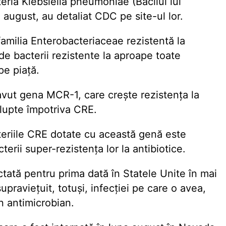
eria Klebsiella pneumoniae (Bacilul lui
a august, au detaliat CDC pe site-ul lor.
familia Enterobacteriaceae rezistentă la
de bacterii rezistente la aproape toate
pe piață.
avut gena MCR-1, care crește rezistența la
ă lupte împotriva CRE.
cteriile CRE dotate cu această genă este
terii super-rezistența lor la antibiotice.
ctată pentru prima dată în Statele Unite în mai
praviețuit, totuși, infecției pe care o avea,
n antimicrobian.