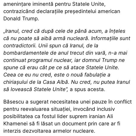
amenințare iminentă
pentru Statele Unite,
contrazicând declarațiile președintelui american
Donald Trump.
„Iranul, cred că după cele de până acum, a înțeles
că nu poate să aibă armă nucleară. Informațiile sunt
contradictorii. Unii spun că Iranul, de la
bombardamentele de anul trecut din vară, n-a mai
continuat programul nuclear, iar domnul Trump ne
spune că erau cât pe ce să atace Statele Unite.
Ceea ce eu nu cred, este o nouă fabulație a
chiriașului de la Casa Albă. Nu cred, nu putea Iranul
să lovească Statele Unite”,
a spus acesta.
Băsescu a sugerat necesitatea unei pauze în conflict
pentru reevaluarea situației, invocând inclusiv
posibilitatea ca fostul lider suprem iranian Ali
Khamenei să fi lăsat un document prin care ar fi
interzis dezvoltarea armelor nucleare.