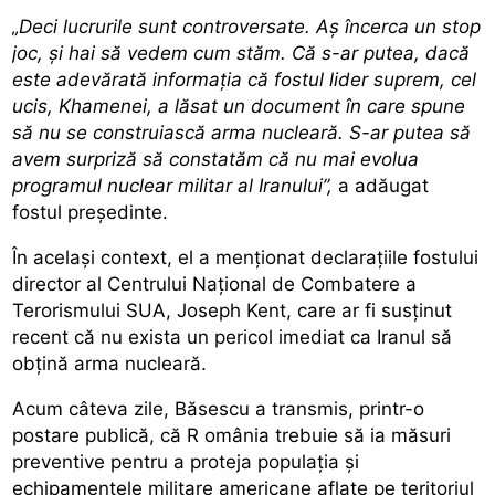
„Deci lucrurile sunt controversate. Aș încerca un stop
joc, și hai să vedem cum stăm. Că s-ar putea, dacă
este adevărată informația că fostul lider suprem, cel
ucis, Khamenei, a lăsat un document în care spune
să nu se construiască arma nucleară. S-ar putea să
avem surpriză să constatăm că nu mai evolua
programul nuclear militar al Iranului”,
a adăugat
fostul președinte.
În același context, el a menționat declarațiile
fostului
director al Centrului Național de Combatere a
Terorismului SUA, Joseph Kent,
care ar fi susținut
recent că nu exista un pericol imediat ca Iranul să
obțină arma nucleară.
Acum câteva zile, Băsescu a transmis, printr-o
postare publică, că R
omânia trebuie să ia măsuri
preventive pentru a proteja populația
și
echipamentele militare americane aflate pe teritoriul