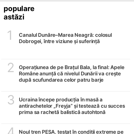
populare
astăzi
1
Canalul Dunăre–Marea Neagră: colosul
Dobrogei, între viziune și suferință
2
Operațiunea de pe Brațul Bala, la final: Apele
Române anunță că nivelul Dunării va crește
după scufundarea celor patru barje
3
Ucraina începe producția în masă a
antirachetelor „Freyja” și testează cu succes
prima sa rachetă balistică autohtonă
4
Noul tren PESA, testat în condiții extreme pe