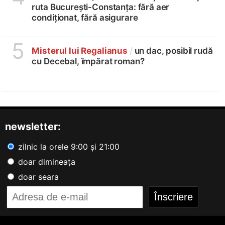
ruta București-Constanța: fără aer
condiționat, fără asigurare
5
Misterul lui Regalianus
/
un dac, posibil rudă
cu Decebal, împărat roman?
newsletter:
zilnic la orele 9:00 și 21:00
doar dimineața
doar seara