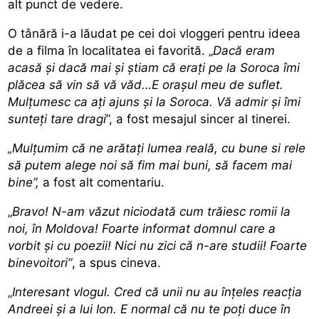
alt punct de vedere.
O tânără i-a lăudat pe cei doi vloggeri pentru ideea
de a filma în localitatea ei favorită. „
Dacă eram
acasă și dacă mai și știam că erați pe la Soroca îmi
plăcea să vin să vă văd…E orașul meu de suflet.
Mulțumesc ca ați ajuns și la Soroca. Vă admir și îmi
sunteți tare dragi
”, a fost mesajul sincer al tinerei.
„Mulțumim că ne arătați lumea reală, cu bune si rele
să putem alege noi să fim mai buni, să facem mai
bine”,
a fost alt comentariu.
„
Bravo! N-am văzut niciodată cum trăiesc romii la
noi, în Moldova! Foarte informat domnul care a
vorbit și cu poezii! Nici nu zici că n-are studii! Foarte
binevoitori”
, a spus cineva.
„
Interesant vlogul. Cred că unii nu au înțeles reacția
Andreei și a lui Ion. E normal că nu te poți duce în