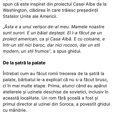
spun că este inspirat din proiectul Casei Albe de la
Washington, clădirea în care trăiesc președinții
Statelor Unite ale Americii.
„
Ăsta e a unui verișor de-al meu. Mamele noastre
sunt surori. E un băiat deștept. El l-a făcut pe un
proiect american, ca și Casa Albă. E cu coloane, e
într-un stil nici baroc, dar nici rococo, dar un stil
modern, un stil frumos”
, a spus ghidul.
De la șatră la palate
Întrebat cum au făcut romii trecerea de la șatră la
palate, bărbatul le-a explicat că nu s-a făcut brusc,
ci în mai multe etape. Prima, atunci când au apărut
atelierele și uzinele deschise de sovietici, inclusiv în
această localitate. Un rom fără școală a fost și
primul director al uzinei din Soroca, a povestit ghidul
cu mândrie.