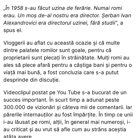
„În 1958 s-au făcut uzina de ferărie. Numai romi
erau. Un moș de-al nostru era director. Șerban Ivan
Alexandrovici era directorul uzinei, fără studii”
, a
spus el.
Vloggerii au aflat cu această ocazie și că multe
dintre palatele romilor sunt goale, pentru că
proprietarii sunt plecați în străinătate. Mulți romi au
ales să plece afară pentru a câștiga bani și pentru o
viață mai bună, a fost concluzia care s-a putut
desprinde din discuție.
Videoclipul postat pe You Tube s-a bucurat de un
succes important. În scurt timp a adunat peste
300.000 de vizionări și câteva mii de comentarii. Iar
părerile internauților au fost împărțite. În timp ce unii
i-au lăusat pe romi, alții, în general mai numeroși, i-
au criticat și au vrut să afle cum au strâns aceștia
atâta avere.