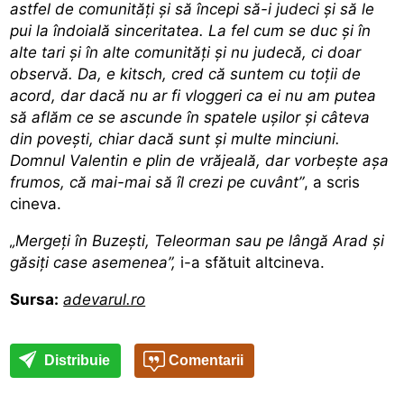
astfel de comunități și să începi să-i judeci și să le
pui la îndoială sinceritatea. La fel cum se duc și în
alte tari și în alte comunități și nu judecă, ci doar
observă. Da, e kitsch, cred că suntem cu toții de
acord, dar dacă nu ar fi vloggeri ca ei nu am putea
să aflăm ce se ascunde în spatele ușilor și câteva
din povești, chiar dacă sunt și multe minciuni.
Domnul Valentin e plin de vrăjeală, dar vorbește așa
frumos, că mai-mai să îl crezi pe cuvânt”
, a scris
cineva.
„Mergeți în Buzești, Teleorman sau pe lângă Arad și
găsiți case asemenea”,
i-a sfătuit altcineva.
Sursa:
adevarul.ro
Distribuie
Comentarii