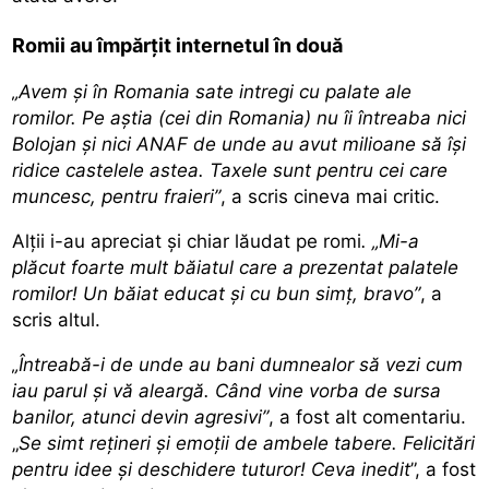
Romii au împărțit internetul în două
„Avem și în Romania sate intregi cu palate ale
romilor. Pe aștia (cei din Romania) nu îi întreaba nici
Bolojan și nici ANAF de unde au avut milioane să își
ridice castelele astea. Taxele sunt pentru cei care
muncesc, pentru fraieri”
, a scris cineva mai critic.
Alții i-au apreciat și chiar lăudat pe romi
. „Mi-a
plăcut foarte mult băiatul care a prezentat palatele
romilor! Un băiat educat și cu bun simț, bravo”
, a
scris altul.
„Întreabă-i de unde au bani dumnealor să vezi cum
iau parul și vă aleargă. Când vine vorba de sursa
banilor, atunci devin agresivi”
, a fost alt comentariu.
„
Se simt rețineri și emoții de ambele tabere. Felicitări
pentru idee și deschidere tuturor! Ceva inedit
”, a fost