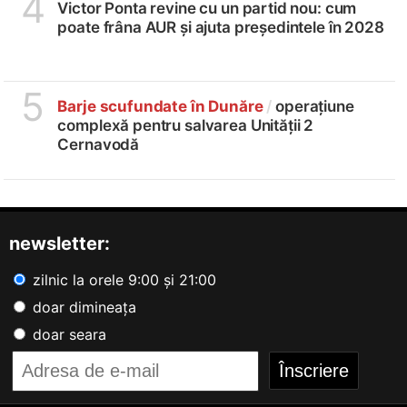
4
Victor Ponta revine cu un partid nou: cum
poate frâna AUR și ajuta președintele în 2028
5
Barje scufundate în Dunăre
/
operațiune
complexă pentru salvarea Unității 2
Cernavodă
newsletter:
zilnic la orele 9:00 și 21:00
doar dimineața
doar seara