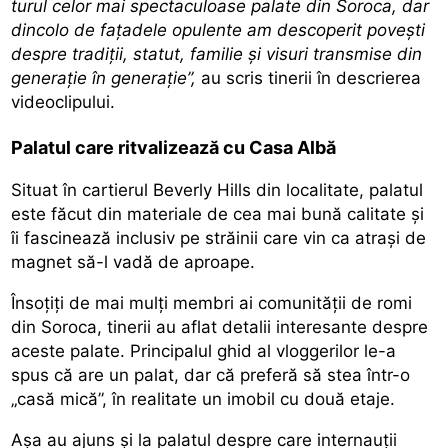
turul celor mai spectaculoase palate din Soroca, dar
dincolo de fațadele opulente am descoperit povești
despre tradiții, statut, familie și visuri transmise din
generație în generație”,
au scris tinerii în descrierea
videoclipului.
Palatul care ritvalizează cu Casa Albă
Situat în cartierul Beverly Hills din localitate, palatul
este făcut din materiale de cea mai bună calitate și
îi fascinează inclusiv pe străinii care vin ca atrași de
magnet să-l vadă de aproape.
Însoțiți de mai mulți membri ai comunității de romi
din Soroca, tinerii au aflat detalii interesante despre
aceste palate. Principalul ghid al vloggerilor le-a
spus că are un palat, dar că preferă să stea într-o
„casă mică”, în realitate un imobil cu două etaje.
Așa au ajuns și la palatul despre care internauții