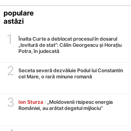
populare
astăzi
1
Înalta Curte a deblocat procesul în dosarul
„lovitură de stat”: Călin Georgescu și Horațiu
Potra, în judecată
2
Seceta severă dezvăluie Podul lui Constantin
cel Mare, o rară minune romană
3
Ion Sturza
/
„Moldovenii risipesc energia
României, au arătat degetul mijlociu”