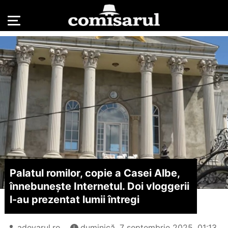
Palatul romilor, copie a Casei Albe,
înnebunește Internetul. Doi vloggerii
l-au prezentat lumii întregi
adevarul.ro
duminică, 7 septembrie 2025, 01:13