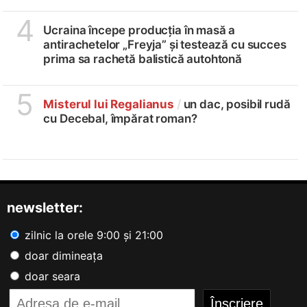
4
Ucraina începe producția în masă a
antirachetelor „Freyja” și testează cu succes
prima sa rachetă balistică autohtonă
5
Misterul lui Regalianus
/
un dac, posibil rudă
cu Decebal, împărat roman?
newsletter:
zilnic la orele 9:00 și 21:00
doar dimineața
doar seara