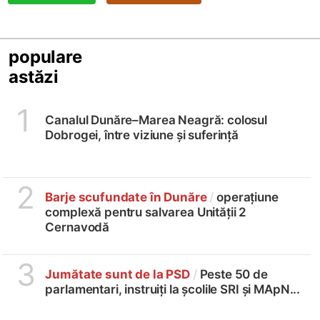
populare
astăzi
1
Canalul Dunăre–Marea Neagră: colosul
Dobrogei, între viziune și suferință
2
Barje scufundate în Dunăre
/
operațiune
complexă pentru salvarea Unității 2
Cernavodă
3
Jumătate sunt de la PSD
/
Peste 50 de
parlamentari, instruiți la școlile SRI și MApN...