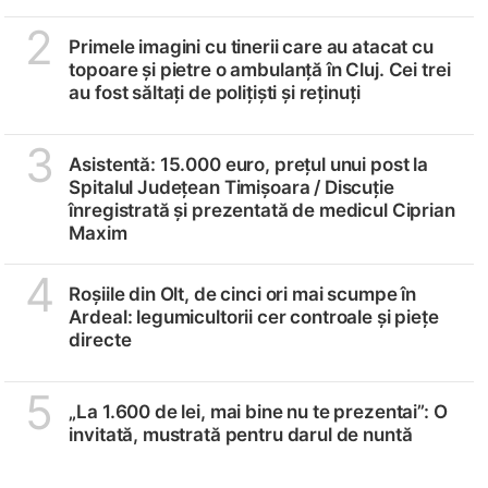
2
Primele imagini cu tinerii care au atacat cu
topoare și pietre o ambulanță în Cluj. Cei trei
au fost săltați de polițiști și reținuți
3
Asistentă: 15.000 euro, prețul unui post la
Spitalul Județean Timișoara /
Discuție
înregistrată și prezentată de medicul Ciprian
Maxim
4
Roșiile din Olt, de cinci ori mai scumpe în
Ardeal: legumicultorii cer controale și piețe
directe
5
„La 1.600 de lei, mai bine nu te prezentai”: O
invitată, mustrată pentru darul de nuntă