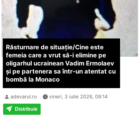
Răsturnare de situație/
Cine este
femeia care a vrut să-i elimine pe
oligarhul ucrainean Vadim Ermolaev
și pe partenera sa într-un atentat cu
bombă la Monaco
adevarul.ro
vineri, 3 iulie 2026, 09:14
Distribuie