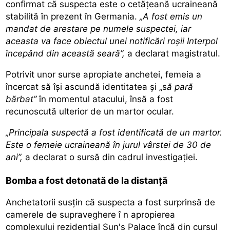
confirmat că suspecta este o cetățeană ucraineană
stabilită în prezent în Germania.
„A fost emis un
mandat de arestare pe numele suspectei, iar
aceasta va face obiectul unei notificări roșii Interpol
începând din această seară”,
a declarat magistratul.
Potrivit unor surse apropiate anchetei, femeia a
încercat să își ascundă identitatea și „s
ă pară
bărbat”
în momentul atacului, însă a fost
recunoscută ulterior de un martor ocular.
„Principala suspectă a fost identificată de un martor.
Este o femeie ucraineană în jurul vârstei de 30 de
ani”,
a declarat o sursă din cadrul investigației.
Bomba a fost detonată de la distanță
Anchetatorii susțin că
suspecta a fost surprinsă de
camerele de supraveghere î
n apropierea
complexului rezidențial Sun's Palace încă din cursul