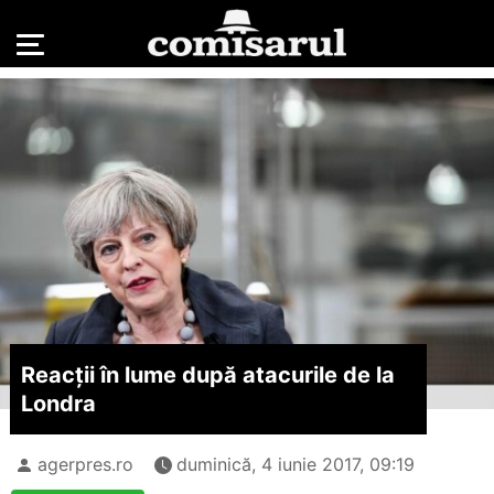
Reacții în lume după atacurile de la
Londra
agerpres.ro
duminică, 4 iunie 2017, 09:19