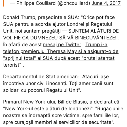
— Philippe Couillard (@phcouillard)
June 4, 2017
Donald Trump, președintele SUA: "Orice pot face
SUA pentru a acorda ajutor Londrei și Regatului
Unit, noi suntem pregătiți — SUNTEM ALĂTURI DE
VOI. FIE CA DUMNEZEU SĂ VĂ BINECUVÂNTEZE!".
În afară de acest
mesaj pe Twitter
,
Trump i-a
telefon premierului Theresa May și a asigurat-o de
"sprijinul total" al SUA după acest "brutal atentat
terorist"
.
Departamentul de Stat american: "Atacuri lașe
împotriva unor civili inocenți. Toți americanii sunt
solidari cu poporul Regatului Unit".
Primarul New York-ului, Bill de Blasio, a declarat că
"New York-ul este alături de londonezi". "Rugăciunile
noastre se îndreaptă spre victime, spre familiile lor,
spre curajoșii membri ai serviciilor de securitate".