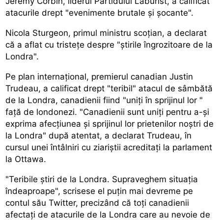
Jeremy Corbin, liderul Partidului Laburist, a calificat
atacurile drept "evenimente brutale și șocante".
Nicola Sturgeon, primul ministru scoțian, a declarat
că a aflat cu tristețe despre "știrile îngrozitoare de la
Londra".
Pe plan internațional, premierul canadian Justin
Trudeau, a calificat drept "teribil" atacul de sâmbătă
de la Londra, canadienii fiind "uniți în sprijinul lor "
față de londonezi. "Canadienii sunt uniți pentru a-și
exprima afecțiunea și sprijinul lor prietenilor noștri de
la Londra" după atentat, a declarat Trudeau, în
cursul unei întâlniri cu ziariștii acreditați la parlament
la Ottawa.
"Teribile știri de la Londra. Supraveghem situația
îndeaproape", scrisese el puțin mai devreme pe
contul său Twitter, precizând că toți canadienii
afectați de atacurile de la Londra care au nevoie de