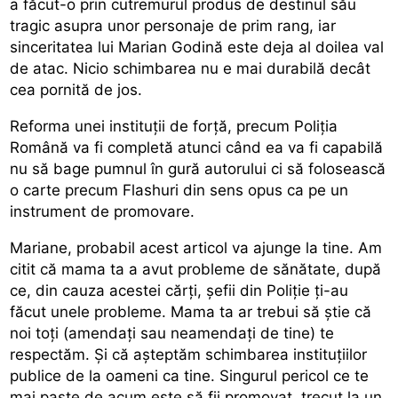
a făcut-o prin cutremurul produs de destinul său
tragic asupra unor personaje de prim rang, iar
sinceritatea lui Marian Godină este deja al doilea val
de atac. Nicio schimbarea nu e mai durabilă decât
cea pornită de jos.
Reforma unei instituții de forță, precum Poliția
Română va fi completă atunci când ea va fi capabilă
nu să bage pumnul în gură autorului ci să folosească
o carte precum Flashuri din sens opus ca pe un
instrument de promovare.
Mariane, probabil acest articol va ajunge la tine. Am
citit că mama ta a avut probleme de sănătate, după
ce, din cauza acestei cărți, șefii din Poliție ți-au
făcut unele probleme. Mama ta ar trebui să știe că
noi toți (amendați sau neamendați de tine) te
respectăm. Și că așteptăm schimbarea instituțiilor
publice de la oameni ca tine. Singurul pericol ce te
mai paște de acum este să fii promovat, trecut la un