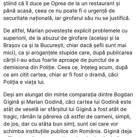
știind că îl duce pe Oprea de la un restaurant și
până acasă, ceea ce nu poate fi o urgență de
securitate națională, iar girofarul său nu se justifică.
De altfel, Marian povestește explicit problemele cu
superiorii, de la abuzul de girofare (același și la
Brașov ca și la București, chiar dacă șefii sunt mai
mici), ca și aroganțele stupide care, după publicarea
cărții l-au adus foarte aproape de punctul de a
demisiona din Poliție. Ceea ce, înțeleg acum, după
ce am citit cartea, chiar ar fi fost o dramă, căci
Poliția e viața lui.
Deși am alungat din minte comparația dintre Bogdan
Gigină și Marian Godină, căci cartea lui Godină este
atât de veselă iar sfârșitul lui Gigină a fost atât de
tragic, rămân la părerea că astfel de oameni, simpli,
de jos, dar cu atâta bun simț, sunt cei care vor
schimba instituțiile publice din România. Gigină deja