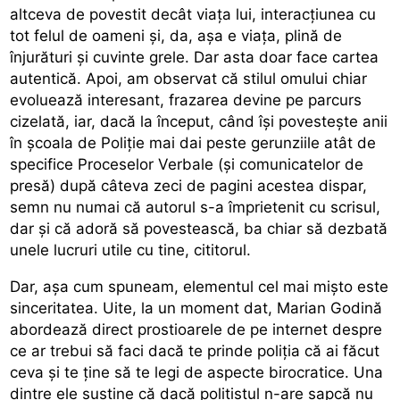
altceva de povestit decât viața lui, interacțiunea cu
tot felul de oameni și, da, așa e viața, plină de
înjurături și cuvinte grele. Dar asta doar face cartea
autentică. Apoi, am observat că stilul omului chiar
evoluează interesant, frazarea devine pe parcurs
cizelată, iar, dacă la început, când își povestește anii
în școala de Poliție mai dai peste gerunziile atât de
specifice Proceselor Verbale (și comunicatelor de
presă) după câteva zeci de pagini acestea dispar,
semn nu numai că autorul s-a împrietenit cu scrisul,
dar și că adoră să povestească, ba chiar să dezbată
unele lucruri utile cu tine, cititorul.
Dar, așa cum spuneam, elementul cel mai mișto este
sinceritatea. Uite, la un moment dat, Marian Godină
abordează direct prostioarele de pe internet despre
ce ar trebui să faci dacă te prinde poliția că ai făcut
ceva și te ține să te legi de aspecte birocratice. Una
dintre ele susține că dacă polițistul n-are șapcă nu