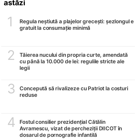
astăzi
1
Regula neștiută a plajelor grecești: șezlongul e
gratuit la consumație minimă
2
Tăierea nucului din propria curte, amendată
cu până la 10.000 de lei: regulile stricte ale
legii
3
Concepută să rivalizeze cu Patriot la costuri
reduse
4
Fostul consilier prezidențial Cătălin
Avramescu, vizat de percheziții DIICOT în
dosarul de pornografie infantilă