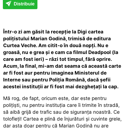
Distribuie
Într-o zi am găsit la recepție la Digi cartea
polițistului Marian Godină, trimisă de editura
Curtea Veche. Am citit-o în două nopți. Nu e
groasă, nu e grea și e cam ca filmul Deadpool (la
care am fost ieri) – râzi tot timpul, fără oprire.
Acum, la final, mi-am dat seama că această carte
ar fi fost aur pentru imaginea Ministerul de
Interne sau pentru Poliția Română, dacă șefii
acestei instituții ar fi fost mai dezghețați la cap.
Mă rog, de fapt, oricum este, dar este pentru
polițiști, nu pentru instituția care îi trimite în stradă,
să aibă grijă de trafic sau de siguranța noastră. Ce
tolofleți! Cartea e plină de înjurături și cuvinte grele,
dar asta doar pentru că Marian Godină nu are