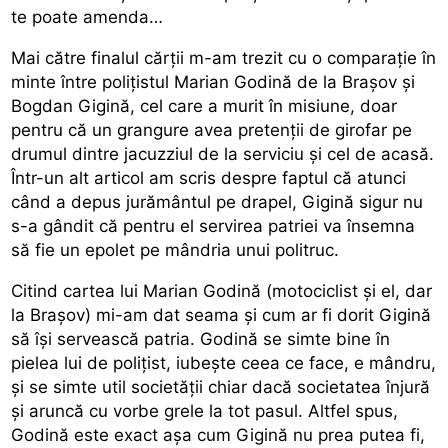
te poate amenda…
Mai către finalul cărții m-am trezit cu o comparație în
minte între polițistul Marian Godină de la Brașov și
Bogdan Gigină, cel care a murit în misiune, doar
pentru că un grangure avea pretenții de girofar pe
drumul dintre jacuzziul de la serviciu și cel de acasă.
Într-un alt articol am scris despre faptul că atunci
când a depus jurământul pe drapel, Gigină sigur nu
s-a gândit că pentru el servirea patriei va însemna
să fie un epolet pe mândria unui politruc.
Citind cartea lui Marian Godină (motociclist și el, dar
la Brașov) mi-am dat seama și cum ar fi dorit Gigină
să își servească patria. Godină se simte bine în
pielea lui de polițist, iubește ceea ce face, e mândru,
și se simte util societății chiar dacă societatea înjură
și aruncă cu vorbe grele la tot pasul. Altfel spus,
Godină este exact așa cum Gigină nu prea putea fi,