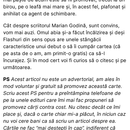
birou, pe o leafă mai mare și, în acest fel, plafonat și
anihilat ca agent de schimbare.
Cât despre scriitorul Marian Godină, sunt convins,
vom mai auzi. Omul abia și-a făcut încălzirea și deși
Flashuri din sens opus are unele stângăcii
caracteristice unui debut o să îi cumpăr cartea (că
pe asta de o am, am primit-o gratis) ca să-l
încurajez. Și în mod cert voi fi curios să o citesc și pe
următoarea.
PS
Acest articol nu este un advertorial, am ales în
mod voluntar și gratuit să promovez această carte.
Scriu acest PS pentru a preîntâmpina telefoane de
pe la unele edituri care îmi mai fac propuneri să
promovez cărți contra cost. Nu citesc decât ce îmi
place și, dacă o carte chiar mi-a plăcut, în niciun caz
nu voi cere bani ca să scriu un articol despre ea.
Cărțile ne fac “mai deștepți în cap”, indiferent că