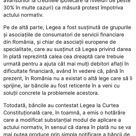
avansurilor la creditele ipotecare la niveluri de peste
30% în multe cazuri) ca măsură protest împotriva
actului normativ.
Pe de altă parte, Legea a fost susținută de grupurile
și asociațiile de consumatori de servicii financiare
din România, și chiar de asociații europene de
specialitate, care au susținut că Legea privind darea
în plată reprezintă calea cea dreaptă care trebuie
urmată pentru a ajuta cât mai mulți debitori aflați în
dificultate financiară, având în vedere că, până în
prezent, în România nu a existat o altă lege care să îi
sprijine, iar băncile au fost reticente în a veni cu
soluții concrete la problemele acestora.
Totodată, băncile au contestat Legea la Curtea
Constituțională care, în toamnă, a emis o hotărâre
care a modificat substanțial modul de aplicare a
actului normativ, în sensul că darea în plată nu se va
mai putea produce prin simpla notificare a băncii de