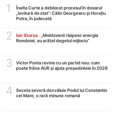
1
Înalta Curte a deblocat procesul în dosarul
„lovitură de stat”: Călin Georgescu și Horațiu
Potra, în judecată
2
Ion Sturza
/
„Moldovenii risipesc energia
României, au arătat degetul mijlociu”
3
Victor Ponta revine cu un partid nou: cum
poate frâna AUR și ajuta președintele în 2028
4
Seceta severă dezvăluie Podul lui Constantin
cel Mare, o rară minune romană