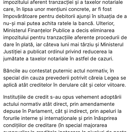
impozitului aferent tranzacției și a taxelor notariale
care, în lipsa unor mențiuni concrete, ar fi fost
împovărătoare pentru debitorii ajunși în situația de a
nu-și mai putea achita ratele la bancă. Ulterior,
Ministerul Finanțelor Publice a decis eliminarea
impozitului pentru tranzacțiile aferente procedurii de
dare în plată, iar câteva luni mai târziu și Ministerul
Justiției a publicat ordinul privind reducerea la
jumătate a taxelor notariale în astfel de cazuri.
Băncile au contestat puternic actul normativ, în
special din cauza prevederii potrivit căreia Legea se
aplică atât creditelor în derulare cât și celor viitoare.
Instituțiile de credit s-au opus vehement adoptării
actului normativ atât direct, prin amendamente
depuse în Parlament, cât și indirect, prin apeluri la
forurile interne și internaționale și prin înăsprirea
condițiilor de creditare (în special majorarea