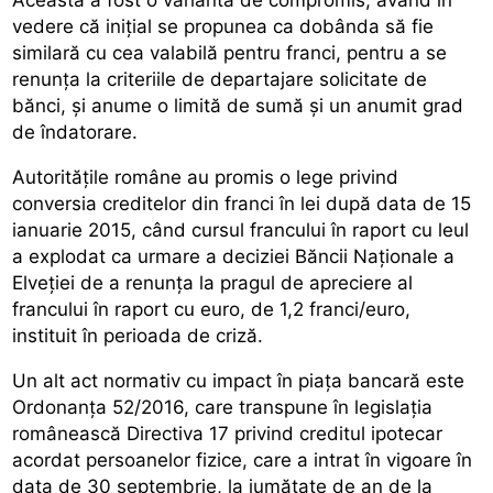
vedere că inițial se propunea ca dobânda să fie
similară cu cea valabilă pentru franci, pentru a se
renunța la criteriile de departajare solicitate de
bănci, și anume o limită de sumă și un anumit grad
de îndatorare.
Autoritățile române au promis o lege privind
conversia creditelor din franci în lei după data de 15
ianuarie 2015, când cursul francului în raport cu leul
a explodat ca urmare a deciziei Băncii Naționale a
Elveției de a renunța la pragul de apreciere al
francului în raport cu euro, de 1,2 franci/euro,
instituit în perioada de criză.
Un alt act normativ cu impact în piața bancară este
Ordonanța 52/2016, care transpune în legislația
românească Directiva 17 privind creditul ipotecar
acordat persoanelor fizice, care a intrat în vigoare în
data de 30 septembrie, la jumătate de an de la