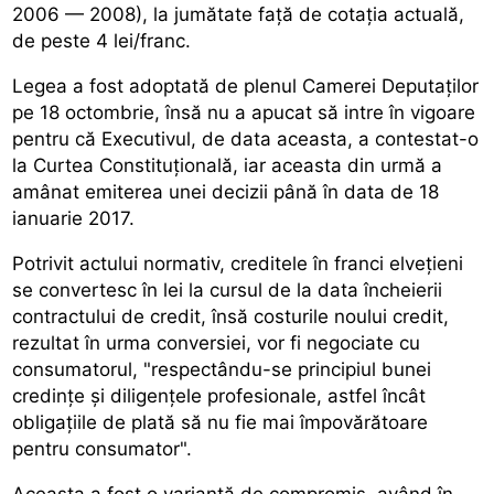
2006 — 2008), la jumătate față de cotația actuală,
de peste 4 lei/franc.
Legea a fost adoptată de plenul Camerei Deputaților
pe 18 octombrie, însă nu a apucat să intre în vigoare
pentru că Executivul, de data aceasta, a contestat-o
la Curtea Constituțională, iar aceasta din urmă a
amânat emiterea unei decizii până în data de 18
ianuarie 2017.
Potrivit actului normativ, creditele în franci elvețieni
se convertesc în lei la cursul de la data încheierii
contractului de credit, însă costurile noului credit,
rezultat în urma conversiei, vor fi negociate cu
consumatorul, "respectându-se principiul bunei
credințe și diligențele profesionale, astfel încât
obligațiile de plată să nu fie mai împovărătoare
pentru consumator".
Aceasta a fost o variantă de compromis, având în