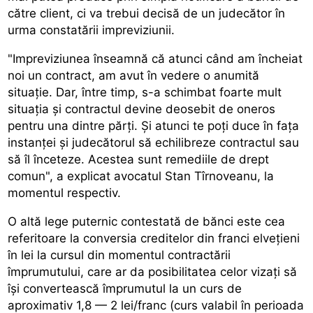
către client, ci va trebui decisă de un judecător în
urma constatării impreviziunii.
"Impreviziunea înseamnă că atunci când am încheiat
noi un contract, am avut în vedere o anumită
situație. Dar, între timp, s-a schimbat foarte mult
situația și contractul devine deosebit de oneros
pentru una dintre părți. Și atunci te poți duce în fața
instanței și judecătorul să echilibreze contractul sau
să îl înceteze. Acestea sunt remediile de drept
comun", a explicat avocatul Stan Tîrnoveanu, la
momentul respectiv.
O altă lege puternic contestată de bănci este cea
referitoare la conversia creditelor din franci elvețieni
în lei la cursul din momentul contractării
împrumutului, care ar da posibilitatea celor vizați să
își convertească împrumutul la un curs de
aproximativ 1,8 — 2 lei/franc (curs valabil în perioada