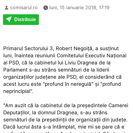
comisarul.ro
luni, 15 ianuarie 2018, 17:19
Distribuie
Primarul Sectorului 3, Robert Negoiţă, a susţinut
luni, înaintea reuniunii Comitetului Executiv Naţional
al PSD, că la cabinetul lui Liviu Dragnea de la
Parlament s-au strâns semnături de la liderii
organizaţiilor judeţene ale PSD, el considerând că
acest lucru este "profund în neregulă" şi "profund
neprincipial".
"Am auzit că la cabinetul de la preşedintele Camerei
Deputaţilor, la domnul Dragnea, s-au strâns
semnături de la preşedinţii de organizaţii din judeţe.
Dacă lucrul ăsta s-a întâmplat, mie mi se pare că e