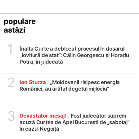
populare
astăzi
1
Înalta Curte a deblocat procesul în dosarul
„lovitură de stat”: Călin Georgescu și Horațiu
Potra, în judecată
2
Ion Sturza
/
„Moldovenii risipesc energia
României, au arătat degetul mijlociu”
3
Devastator mesaj!
/
Fost judecător suprem
acuză Curtea de Apel București de „sabotaj”
în cazul Negoiță