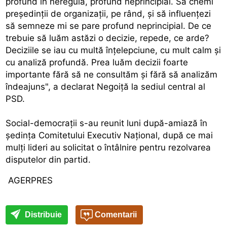
profund în neregulă, profund neprincipial. Să chemi
preşedinţii de organizaţii, pe rând, şi să influenţezi
să semneze mi se pare profund neprincipial. De ce
trebuie să luăm astăzi o decizie, repede, ce arde?
Deciziile se iau cu multă înţelepciune, cu mult calm şi
cu analiză profundă. Prea luăm decizii foarte
importante fără să ne consultăm şi fără să analizăm
îndeajuns", a declarat Negoiţă la sediul central al
PSD.
Social-democraţii s-au reunit luni după-amiază în
şedinţa Comitetului Executiv Naţional, după ce mai
mulţi lideri au solicitat o întâlnire pentru rezolvarea
disputelor din partid.
AGERPRES
Distribuie
Comentarii