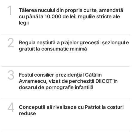
1
Tăierea nucului din propria curte, amendată
cu până la 10.000 de lei: regulile stricte ale
legii
2
Regula neștiută a plajelor grecești: șezlongul e
gratuit la consumație minimă
3
Fostul consilier prezidențial Cătălin
Avramescu, vizat de percheziții DIICOT în
dosarul de pornografie infantilă
4
Concepută să rivalizeze cu Patriot la costuri
reduse