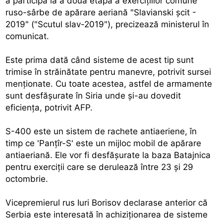
a participa la a doua etapă a exerciţiilor comune
ruso-sârbe de apărare aeriană "Slavianski şcit -
2019" ("Scutul slav-2019"), precizează ministerul în
comunicat.
Este prima dată când sisteme de acest tip sunt
trimise în străinătate pentru manevre, potrivit sursei
menţionate. Cu toate acestea, astfel de armamente
sunt desfăşurate în Siria unde şi-au dovedit
eficienţa, potrivit AFP.
S-400 este un sistem de rachete antiaeriene, în
timp ce 'Panţîr-S' este un mijloc mobil de apărare
antiaeriană. Ele vor fi desfăşurate la baza Batajnica
pentru exerciţii care se derulează între 23 şi 29
octombrie.
Vicepremierul rus Iuri Borisov declarase anterior că
Serbia este interesată în achiziţionarea de sisteme