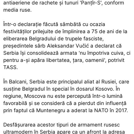
antiaeriene de rachete şi tunuri 'Panţîr-S', conform
media ruse.
Într-o declaraţie făcută sâmbătă cu ocazia
festivităţilor prilejuite de împlinirea a 75 de ani de la
eliberarea Belgradului de trupele fasciste,
preşedintele sârb Aleksandar Vučić a declarat că
Serbia îşi consolidează armata 'nu împotriva cuiva, ci
pentru a-şi apăra libertatea, ţara, oamenii', potrivit
TASS.
În Balcani, Serbia este principalul aliat al Rusiei, care
susţine Belgradul în special în dosarul Kosovo. În
regiune, Moscova nu este percepută într-o lumină
favorabilă şi se consideră că a pierdut din influenţă
prin faptul că Muntenegru a aderat la NATO în 2017.
Desfăşurarea acestor tipuri de armament rusesc
ultramodern în Serbia apare ca un afront la adresa