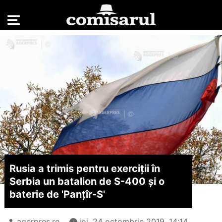
Rusia a trimis pentru exerciţii în
Serbia un batalion de S-400 şi o
baterie de 'Panţîr-S'
agerpres.ro
joi, 24 octombrie 2019, 14:14