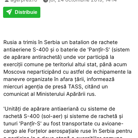
Distribuie
Rusia a trimis în Serbia un batalion de rachete
antiaeriene S-400 şi o baterie de 'Panţîr-S' (sistem
de apărare antirachetă) unde vor participă la
exerciţii comune pe teritoriul altui stat, până acum
Moscova neparticipând cu astfel de echipamente la
manevre organizate în afara ţării, informează
miercuri agenţia de presă TASS, citând un
comunicat al Ministerului Apărării rus.
'Unităţi de apărare antiaeriană cu sisteme de
rachetă S-400 (sol-aer) şi sisteme de rachetă şi
tunuri 'Panţîr-S' au fost transportate cu avioane-
cargo ale Forţelor aerospaţiale ruse în Serbia pentru