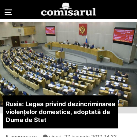
Rusia: Legea privind dezincriminarea
violențelor domestice, adoptată de
Duma de Stat
agerpres.ro
vineri, 27 ianuarie 2017, 14:33