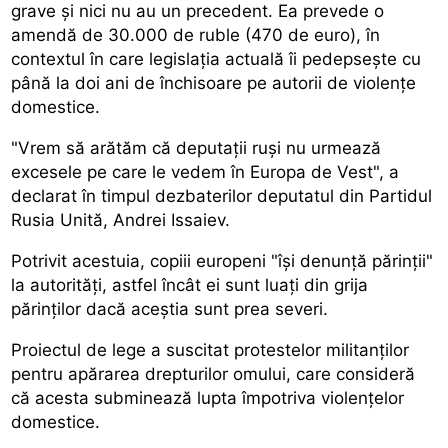
grave și nici nu au un precedent. Ea prevede o
amendă de 30.000 de ruble (470 de euro), în
contextul în care legislația actuală îi pedepsește cu
până la doi ani de închisoare pe autorii de violențe
domestice.
"Vrem să arătăm că deputații ruși nu urmează
excesele pe care le vedem în Europa de Vest", a
declarat în timpul dezbaterilor deputatul din Partidul
Rusia Unită, Andrei Issaiev.
Potrivit acestuia, copiii europeni "își denunță părinții"
la autorități, astfel încât ei sunt luați din grija
părinților dacă aceștia sunt prea severi.
Proiectul de lege a suscitat protestelor militanților
pentru apărarea drepturilor omului, care consideră
că acesta subminează lupta împotriva violențelor
domestice.