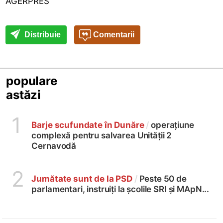
AGERPRES
Distribuie
Comentarii
populare
astăzi
1
Barje scufundate în Dunăre
/
operațiune
complexă pentru salvarea Unității 2
Cernavodă
2
Jumătate sunt de la PSD
/
Peste 50 de
parlamentari, instruiți la școlile SRI și MApN...