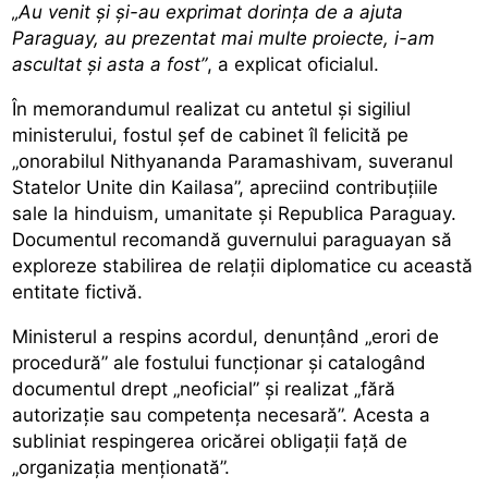
„Au venit şi şi-au exprimat dorinţa de a ajuta
Paraguay, au prezentat mai multe proiecte, i-am
ascultat şi asta a fost”
, a explicat oficialul.
În memorandumul realizat cu antetul și sigiliul
ministerului, fostul șef de cabinet îl felicită pe
„onorabilul Nithyananda Paramashivam, suveranul
Statelor Unite din Kailasa”, apreciind contribuțiile
sale la hinduism, umanitate și Republica Paraguay.
Documentul recomandă guvernului paraguayan să
exploreze
stabilirea de relații diplomatice
cu această
entitate fictivă.
Ministerul a respins acordul, denunțând „erori de
procedură” ale fostului funcționar și catalogând
documentul drept „neoficial” și realizat „fără
autorizație sau competența necesară”. Acesta a
subliniat respingerea oricărei obligații față de
„organizația menționată”.