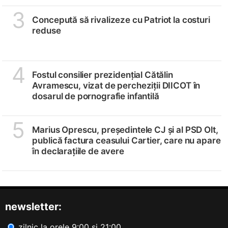
3
Concepută să rivalizeze cu Patriot la costuri
reduse
4
Fostul consilier prezidențial Cătălin
Avramescu, vizat de percheziții DIICOT în
dosarul de pornografie infantilă
5
Marius Oprescu, președintele CJ și al PSD Olt,
publică factura ceasului Cartier, care nu apare
în declarațiile de avere
newsletter:
zilnic la orele 9:00 și 21:00