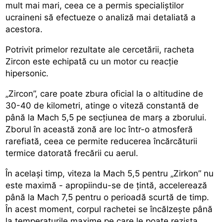
mult mai mari, ceea ce a permis specialiștilor
ucraineni să efectueze o analiză mai detaliată a
acestora.
Potrivit primelor rezultate ale cercetării, racheta
Zircon este echipată cu un motor cu reacție
hipersonic.
„Zircon”, care poate zbura oficial la o altitudine de
30-40 de kilometri, atinge o viteză constantă de
până la Mach 5,5 pe secțiunea de marș a zborului.
Zborul în această zonă are loc într-o atmosferă
rarefiată, ceea ce permite reducerea încărcăturii
termice datorată frecării cu aerul.
În același timp, viteza la Mach 5,5 pentru „Zirkon” nu
este maximă - apropiindu-se de țintă, accelerează
până la Mach 7,5 pentru o perioadă scurtă de timp.
În acest moment, corpul rachetei se încălzește până
la temperaturile maxime pe care le poate rezista