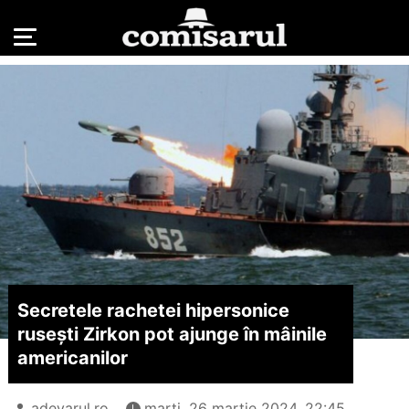
Secretele rachetei hipersonice
rusești Zirkon pot ajunge în mâinile
americanilor
adevarul.ro
marți, 26 martie 2024, 22:45