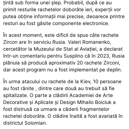
țintă sub forma unei șlep. Probabil, după ce au
primit resturile rachetelor doborâte ieri, experții vor
putea obține informații mai precise, deoarece printre
resturi au fost găsite componente electronice.
În acest moment, este dificil de spus câte rachete
Zircon are în serviciu Rusia. Valeri Romanenko,
cercetător la Muzeului de Stat al Aviației, a declarat
într-un comentariu pentru Suspilno că în 2023, Rusia
plănuia să producă aproximativ 20 rachete Zirconi,
dar acest program nu a fost implementat pe deplin.
În urma atacului cu rachete de la Kiev, 10 persoane
au fost rănite , dintre care două au trebuit să fie
spitalizate. O parte a clădirii Academiei de Arte
Decorative și Aplicate și Design Mihailo Boiciuk a
fost distrusă ca urmare a căderii fragmentelor
rachetei doborâte. O clădire înaltă a fost avariată în
districtul Solomian.