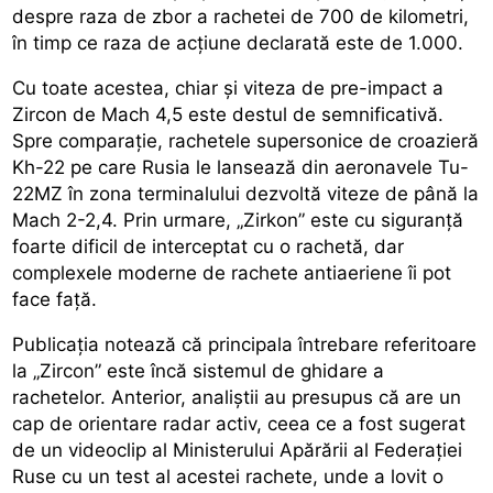
despre raza de zbor a rachetei de 700 de kilometri,
în timp ce raza de acțiune declarată este de 1.000.
Cu toate acestea, chiar și viteza de pre-impact a
Zircon de Mach 4,5 este destul de semnificativă.
Spre comparație, rachetele supersonice de croazieră
Kh-22 pe care Rusia le lansează din aeronavele Tu-
22MZ în zona terminalului dezvoltă viteze de până la
Mach 2-2,4. Prin urmare, „Zirkon” este cu siguranță
foarte dificil de interceptat cu o rachetă, dar
complexele moderne de rachete antiaeriene îi pot
face față.
Publicația notează că principala întrebare referitoare
la „Zircon” este încă sistemul de ghidare a
rachetelor. Anterior, analiștii au presupus că are un
cap de orientare radar activ, ceea ce a fost sugerat
de un videoclip al Ministerului Apărării al Federației
Ruse cu un test al acestei rachete, unde a lovit o