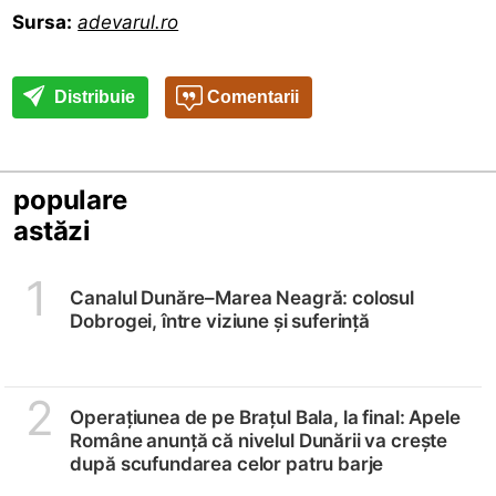
Sursa:
adevarul.ro
Distribuie
Comentarii
populare
astăzi
1
Canalul Dunăre–Marea Neagră: colosul
Dobrogei, între viziune și suferință
2
Operațiunea de pe Brațul Bala, la final: Apele
Române anunță că nivelul Dunării va crește
după scufundarea celor patru barje