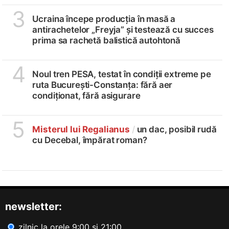
3
Ucraina începe producția în masă a
antirachetelor „Freyja” și testează cu succes
prima sa rachetă balistică autohtonă
4
Noul tren PESA, testat în condiții extreme pe
ruta București-Constanța: fără aer
condiționat, fără asigurare
5
Misterul lui Regalianus
/
un dac, posibil rudă
cu Decebal, împărat roman?
newsletter:
zilnic la orele 9:00 și 21:00