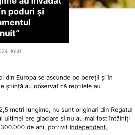
gime au invadat
în poduri și
amentul
nuit”
024, 16:31
pi din Europa se ascunde pe pereții și în
e știință au observat că reptilele au
2,5 metri lungime, nu sunt originari din Regatul
l ultimei ere glaciare și nu au mai fost întâlniți
 300.000 de ani, potrivit
Independent.