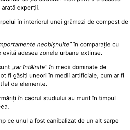
, arată experții.
rpelui în interiorul unei grămezi de compost de
mportamente neobișnuite”
în comparație cu
are evită adesea zonele urbane extinse.
sunt „
rar întâlnite” î
n medii dominate de
t fi găsiți uneori în medii artificiale, cum ar fi
astfel de elemente.
măriți în cadrul studiului au murit în timpul
eea.
imp ce unul a fost canibalizat de un alt șarpe