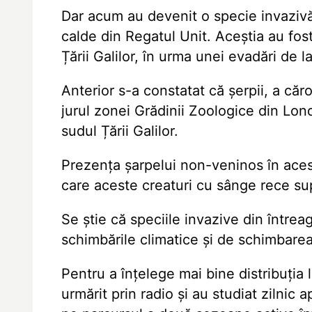
Dar acum au devenit o specie invazivă,
calde din Regatul Unit. Aceștia au fost
Țării Galilor, în urma unei evadări de
Anterior s-a constatat că șerpii, a căro
jurul zonei Grădinii Zoologice din Lond
sudul Țării Galilor.
Prezența șarpelui non-veninos în acest
care aceste creaturi cu sânge rece supr
Se știe că speciile invazive din între
schimbările climatice și de schimbarea
Pentru a înțelege mai bine distribuția l
urmărit prin radio și au studiat zilnic 