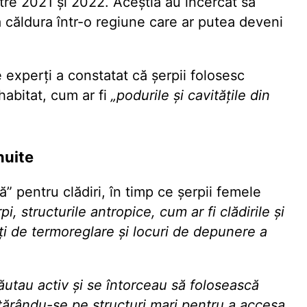
tre 2021 și 2022. Aceștia au încercat să
ă căldura într-o regiune care ar putea deveni
 experți a constatat că șerpii folosesc
habitat, cum ar fi
„podurile și cavitățile din
nuite
tă”
pentru clădiri, în timp ce șerpii femele
i, structurile antropice, cum ar fi clădirile și
ăți de termoreglare și locuri de depunere a
utau activ și se întorceau să folosească
cățărându-se pe structuri mari pentru a accesa