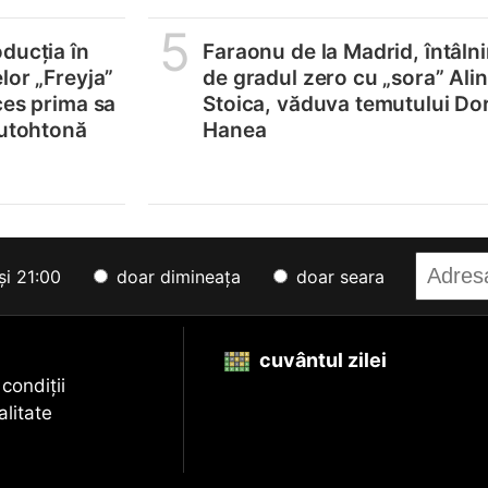
5
ducția în
Faraonu de la Madrid, întâlni
lor „Freyja”
de gradul zero cu „sora” Ali
ces prima sa
Stoica, văduva temutului Do
autohtonă
Hanea
și 21:00
doar dimineața
doar seara
cuvântul zilei
 condiții
alitate