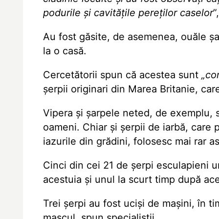
podurile și cavitățile pereților caselor
”
Au fost găsite, de asemenea, ouăle șa
la o casă.
Cercetătorii spun că acestea sunt
„co
șerpii originari din Marea Britanie, c
Vipera și șarpele neted, de exemplu, 
oameni. Chiar și șerpii de iarbă, care po
iazurile din grădini, folosesc mai rar 
Cinci din cei 21 de șerpi esculapieni ur
acestuia și unul la scurt timp după ac
Trei șerpi au fost uciși de mașini, în t
mascul, spun specialiștii.