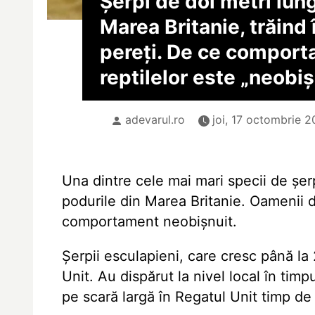
Șerpi de doi metri lun
Marea Britanie, trăind 
pereți. De ce comport
reptilelor este „neobiș
adevarul.ro
joi, 17 octombrie 2
Una dintre cele mai mari specii de șer
podurile din Marea Britanie. Oamenii d
comportament neobișnuit.
Șerpii esculapieni, care cresc până la 
Unit. Au dispărut la nivel local în timpu
pe scară largă în Regatul Unit timp de