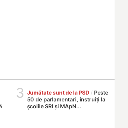
3
Jumătate sunt de la PSD
/
Peste
50 de parlamentari, instruiți la
ă
școlile SRI și MApN...