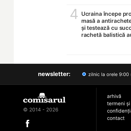
4
Ucraina începe pro
masă a antirachete
și testează cu suc
rachetă balistică 
newsletter:
zilnic la orele 9:00 
arhivă
termeni și
© 2014 - 2026
confidenți
contact