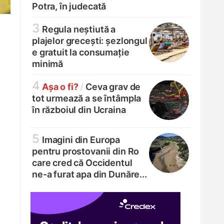
Potra, în judecată
3
Regula neștiută a
plajelor grecești: șezlongul
e gratuit la consumație
minimă
4
Așa o fi?
/
Ceva grav de
tot urmează a se întâmpla
în războiul din Ucraina
5
Imagini din Europa
pentru prostovanii din Ro
care cred că Occidentul
ne-a furat apa din Dunăre...