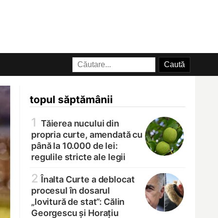
topul săptămânii
1
Tăierea nucului din
propria curte, amendată cu
până la 10.000 de lei:
regulile stricte ale legii
2
Înalta Curte a deblocat
procesul în dosarul
„lovitură de stat”: Călin
Georgescu și Horațiu