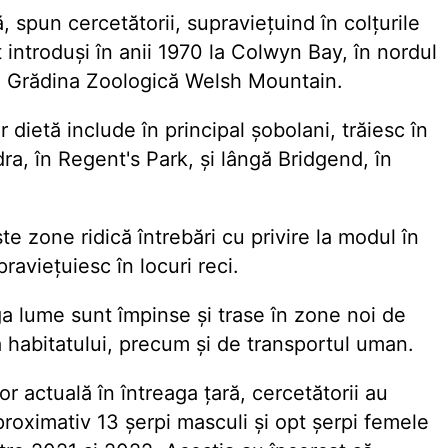
 spun cercetătorii, supraviețuind în colțurile
 introduși în anii 1970 la Colwyn Bay, în nordul
 la Grădina Zoologică Welsh Mountain.
r dietă include în principal șobolani, trăiesc în
ra, în Regent's Park, și lângă Bridgend, în
e zone ridică întrebări cu privire la modul în
aviețuiesc în locuri reci.
aga lume sunt împinse și trase în zone noi de
 habitatului, precum și de transportul uman.
or actuală în întreaga țară, cercetătorii au
aproximativ 13 șerpi masculi și opt șerpi femele