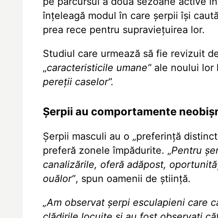
pe parcursul a două sezoane active în
înțeleagă modul în care șerpii își caut
prea rece pentru supraviețuirea lor.
Studiul care urmează să fie revizuit de
„
caracteristicile umane”
ale noului lor 
pereții caselor”.
Șerpii au comportamente neobiș
Șerpii masculi au o „preferință distinc
preferă zonele împădurite. „
Pentru șerp
canalizările, oferă adăpost, oportunit
ouălor”
, spun oamenii de știință.
„Am observat șerpi esculapieni care că
clădirile locuite și au fost observați 