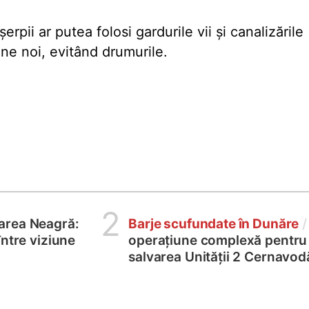
rpii ar putea folosi gardurile vii și canalizările
one noi, evitând drumurile.
2
area Neagră:
Barje scufundate în Dunăre
/
între viziune
operațiune complexă pentru
salvarea Unității 2 Cernavod