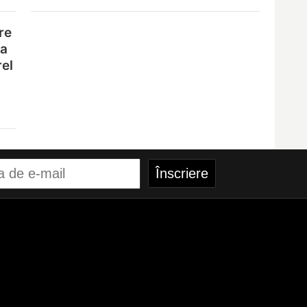
re
na
rel