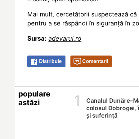
Mai mult, cercetătorii suspectează că șe
pentru a se răspândi în siguranță în z
Sursa:
adevarul.ro
Distribuie
Comentarii
populare
1
Canalul Dunăre–M
astăzi
colosul Dobrogei, 
și suferință