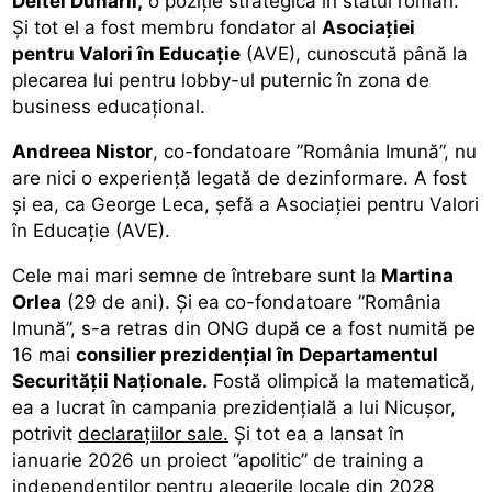
Deltei Dunării,
o poziție strategică în statul român.
Și tot el a fost membru fondator al
Asociației
pentru Valori în Educație
(AVE), cunoscută până la
plecarea lui pentru lobby-ul puternic în zona de
business educațional.
Andreea Nistor
, co-fondatoare ”România Imună”, nu
are nici o experiență legată de dezinformare. A fost
și ea, ca George Leca, șefă a Asociației pentru Valori
în Educație (AVE).
Cele mai mari semne de întrebare sunt la
Martina
Orlea
(29 de ani). Și ea co-fondatoare ”România
Imună”, s-a retras din ONG după ce a fost numită pe
16 mai
consilier prezidențial în Departamentul
Securității Naționale.
Fostă olimpică la matematică,
ea a lucrat în campania prezidențială a lui Nicușor,
potrivit
declarațiilor sale.
Și tot ea a lansat în
ianuarie 2026 un proiect ”apolitic” de training a
independenților pentru alegerile locale din 2028