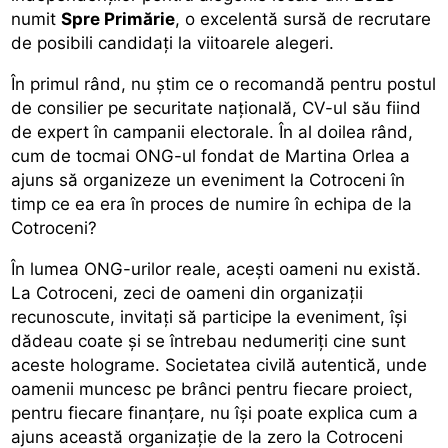
numit
Spre Primărie
, o excelentă sursă de recrutare
de posibili candidați la viitoarele alegeri.
În primul rând, nu știm ce o recomandă pentru postul
de consilier pe securitate națională, CV-ul său fiind
de expert în campanii electorale. În al doilea rând,
cum de tocmai ONG-ul fondat de Martina Orlea a
ajuns să organizeze un eveniment la Cotroceni în
timp ce ea era în proces de numire în echipa de la
Cotroceni?
În lumea ONG-urilor reale, acești oameni nu există.
La Cotroceni, zeci de oameni din organizații
recunoscute, invitați să participe la eveniment, își
dădeau coate și se întrebau nedumeriți cine sunt
aceste holograme. Societatea civilă autentică, unde
oamenii muncesc pe brânci pentru fiecare proiect,
pentru fiecare finanțare, nu își poate explica cum a
ajuns această organizație de la zero la Cotroceni