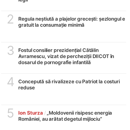
2
Regula neștiută a plajelor grecești: șezlongul e
gratuit la consumație minimă
3
Fostul consilier prezidențial Cătălin
Avramescu, vizat de percheziții DIICOT în
dosarul de pornografie infantilă
4
Concepută să rivalizeze cu Patriot la costuri
reduse
5
Ion Sturza
/
„Moldovenii risipesc energia
României, au arătat degetul mijlociu”