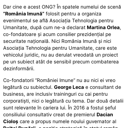
Dar cine e acest ONG? În spatele numelui de scenă
”România Imună”
folosit pentru a organiza
evenimentul se află Asociația Tehnologia pentru
Umanitate, după cum ne-a declarat
Martina Orlea
,
co-fondatoare și acum consilier prezidențial pe
securitate națională. Nici România Imună și nici
Asociația Tehnologia pentru Umanitate, care este
vehicolul juridic, nu au derulat vreodată un proiect
pe un subiect atât de sensibil precum combaterea
dezinformării.
Co-fondatorii ”României Imune” nu au nici ei vreo
legătură cu subiectul.
George Leca
e consultant de
business, are inclusiv traininguri cu cai pentru
corporatiști, nici o legătură cu tema. Dar două detalii
sunt relevante în cariera lui. În 2016 a fostul șeful
consiliului consultativ creat de premierul
Dacian
Cioloș
care a propus numele noului guvernator al