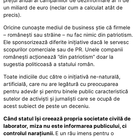
prețul anual al campaniilor de dezinformare ar fi de
un miliard de euro (neclar cum a calculat atât de
precis).
Oricine cunoaște mediul de business știe că firmele
– românești sau străine – nu fac nimic din patriotism.
Ele sponsorizează diferite inițiative dacă le servesc
scopurilor comerciale sau de PR. Unele companii
românești acționează ”din patriotism” doar la
sugestia politicoasă a statului român.
Toate indiciile duc către o inițiativă ne-naturală,
artificială, care nu are legătură cu preocuparea
pentru adevăr și pentru binele public caracteristică
sutelor de activiști și jurnaliști care se ocupă de
acest subiect de peste un deceniu.
Când statul își creează propria societate civilă de
laborator,
miza nu este informarea publicului, ci
controlul narațiunii.
E un rău imens pentru o