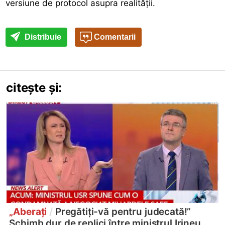
versiune de protocol asupra realității.
Distribuie
Comentarii
citește și:
„Aberați
/
Pregătiți-vă pentru judecată!”
Schimb dur de replici între ministrul Irineu