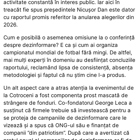
activitate constantă în interes public. Iar aici în
treacăt fie spus președintele Nicușor Dan este dator
cu raportul promis referitor la anularea alegerilor din
2026.
Cum e posibilă o asemenea omisiune la o conferință
despre dezinformare? E ca și cum ai organiza
campionatul mondial de fotbal fără mingi. De altfel,
mai mulți experți în domeniu au desființat concluziile
raportului, reclamând lipsa de consistență, absența
metodologiei și faptul că nu știm cine l-a produs.
Un alt aspect care a atras atenția la evenimentul de
la Cotroceni a fost componenta prost mascată de
strângere de fonduri. Co-fondatorul George Leca a
susținut că firmele trebuie să investească pentru a
se proteja de campaniile de dezinformare care le
vizează și a spus că ONG-ul său e finanțat de
companii ”din patriotism”. După care a avertizat că