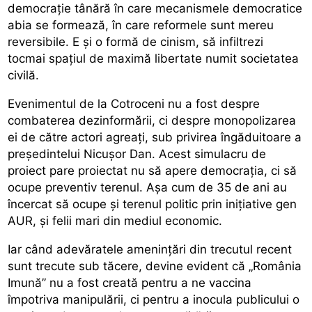
democrație tânără în care mecanismele democratice
abia se formează, în care reformele sunt mereu
reversibile. E și o formă de cinism, să infiltrezi
tocmai spațiul de maximă libertate numit societatea
civilă.
Evenimentul de la Cotroceni nu a fost despre
combaterea dezinformării, ci despre monopolizarea
ei de către actori agreați, sub privirea îngăduitoare a
președintelui Nicușor Dan. Acest simulacru de
proiect pare proiectat nu să apere democrația, ci să
ocupe preventiv terenul. Așa cum de 35 de ani au
încercat să ocupe și terenul politic prin inițiative gen
AUR, și felii mari din mediul economic.
Iar când adevăratele amenințări din trecutul recent
sunt trecute sub tăcere, devine evident că „România
Imună” nu a fost creată pentru a ne vaccina
împotriva manipulării, ci pentru a inocula publicului o