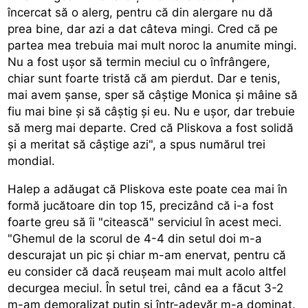
încercat să o alerg, pentru că din alergare nu dă
prea bine, dar azi a dat câteva mingi. Cred că pe
partea mea trebuia mai mult noroc la anumite mingi.
Nu a fost ușor să termin meciul cu o înfrângere,
chiar sunt foarte tristă că am pierdut. Dar e tenis,
mai avem șanse, sper să câștige Monica și mâine să
fiu mai bine și să câștig și eu. Nu e ușor, dar trebuie
să merg mai departe. Cred că Pliskova a fost solidă
și a meritat să câștige azi", a spus numărul trei
mondial.
Halep a adăugat că Pliskova este poate cea mai în
formă jucătoare din top 15, precizând că i-a fost
foarte greu să îi "citească" serviciul în acest meci.
"Ghemul de la scorul de 4-4 din setul doi m-a
descurajat un pic și chiar m-am enervat, pentru că
eu consider că dacă reușeam mai mult acolo altfel
decurgea meciul. În setul trei, când ea a făcut 3-2
m-am demoralizat puțin și într-adevăr m-a dominat.