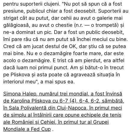
pentru suporterii clujeni. "Nu pot să spun că a fost
presiune, publicul chiar a fost deosebit. Suporterii au
strigat cât au putut, dar cehii au avut o galerie mai
gălăgioasă, au avut o chestie (n.r. — o trompetă) și
ne-a dominat un pic. Dar a fost un public deosebit,
îmi pare rău că nu am putut să închei meciul cu bine.
Cred că am jucat destul de OK, dar știu că se putea
mai bine. Nu e o dezamăgire foarte mare, dar este
acolo o dezamăgire. E trist că am pierdut, era altfel
dacă luam noi primul punct. Am și bătut-o în trecut
pe Pliskova și asta poate că agravează situația în
interiorul meu", a mai spus ea.
Simona Halep, numărul trei mondial, a fost învinsă
de Karolina Pliskova cu 6-7 (4), 6-4, 6-2, sâmbătă,
în Sala Polivalentă din Cluj-Napoca, în primul meci
de simplu al întâlnirii care opune echipele de tenis
ale României și Cehiei, în primul tur al Grupei
Mondiale a Fed Cup
.