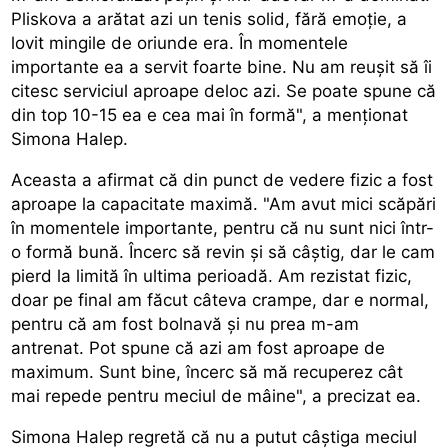
Pliskova a arătat azi un tenis solid, fără emoție, a
lovit mingile de oriunde era. În momentele
importante ea a servit foarte bine. Nu am reușit să îi
citesc serviciul aproape deloc azi. Se poate spune că
din top 10-15 ea e cea mai în formă", a menționat
Simona Halep.
Aceasta a afirmat că din punct de vedere fizic a fost
aproape la capacitate maximă. "Am avut mici scăpări
în momentele importante, pentru că nu sunt nici într-
o formă bună. Încerc să revin și să câștig, dar le cam
pierd la limită în ultima perioadă. Am rezistat fizic,
doar pe final am făcut câteva crampe, dar e normal,
pentru că am fost bolnavă și nu prea m-am
antrenat. Pot spune că azi am fost aproape de
maximum. Sunt bine, încerc să mă recuperez cât
mai repede pentru meciul de mâine", a precizat ea.
Simona Halep regretă că nu a putut câștiga meciul